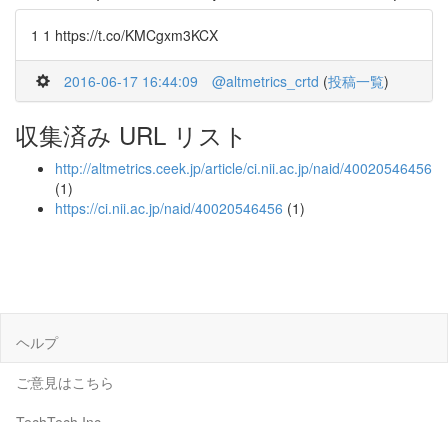
1 1 https://t.co/KMCgxm3KCX
2016-06-17 16:44:09
@altmetrics_crtd
(
投稿一覧
)
収集済み URL リスト
http://altmetrics.ceek.jp/article/ci.nii.ac.jp/naid/40020546456
(1)
https://ci.nii.ac.jp/naid/40020546456
(1)
ヘルプ
ご意見はこちら
TechTech Inc.