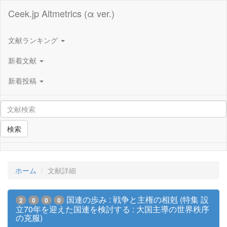
Ceek.jp Altmetrics (α ver.)
文献ランキング
新着文献
新着投稿
検索
ホーム
文献詳細
国連の歩み : 戦争と主権の相剋 (特集 設
2
0
0
0
立70年を迎えた国連を検討する : 大国主導の世界秩序
の克服)