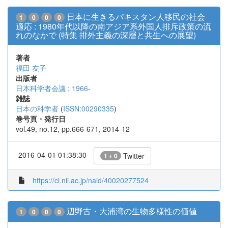
日本に生きるパキスタン人移民の社会
1
0
0
0
適応 : 1980年代以降の南アジア系外国人排斥政策の流
れのなかで (特集 排外主義の深層と共生への展望)
著者
福田 友子
出版者
日本科学者会議 ; 1966-
雑誌
日本の科学者
(
ISSN:00290335
)
巻号頁・発行日
vol.49, no.12, pp.666-671, 2014-12
2016-04-01 01:38:30
Twitter
1 + 0
https://ci.nii.ac.jp/naid/40020277524
辺野古・大浦湾の生物多様性の価値
1
0
0
0