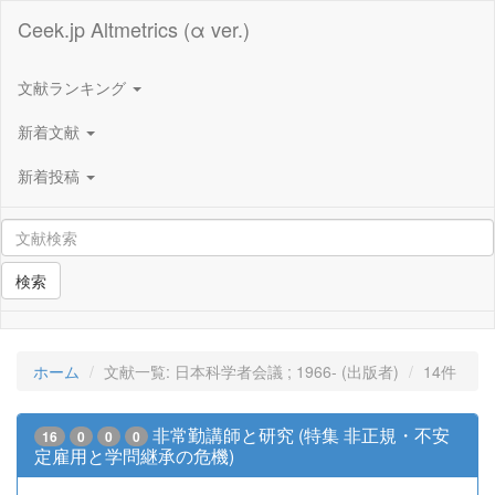
Ceek.jp Altmetrics (α ver.)
文献ランキング
新着文献
新着投稿
検索
ホーム
文献一覧: 日本科学者会議 ; 1966- (出版者)
14件
非常勤講師と研究 (特集 非正規・不安
16
0
0
0
定雇用と学問継承の危機)