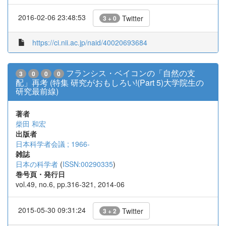
2016-02-06 23:48:53
Twitter
3 + 0
https://ci.nii.ac.jp/naid/40020693684
フランシス・ベイコンの「自然の支
3
0
0
0
配」再考 (特集 研究がおもしろい!(Part 5)大学院生の
研究最前線)
著者
柴田 和宏
出版者
日本科学者会議 ; 1966-
雑誌
日本の科学者
(
ISSN:00290335
)
巻号頁・発行日
vol.49, no.6, pp.316-321, 2014-06
2015-05-30 09:31:24
Twitter
3 + 2