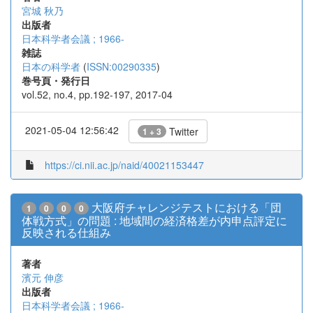
宮城 秋乃
出版者
日本科学者会議 ; 1966-
雑誌
日本の科学者
(
ISSN:00290335
)
巻号頁・発行日
vol.52, no.4, pp.192-197, 2017-04
2021-05-04 12:56:42
Twitter
1 + 3
https://ci.nii.ac.jp/naid/40021153447
大阪府チャレンジテストにおける「団
1
0
0
0
体戦方式」の問題 : 地域間の経済格差が内申点評定に
反映される仕組み
著者
濱元 伸彦
出版者
日本科学者会議 ; 1966-