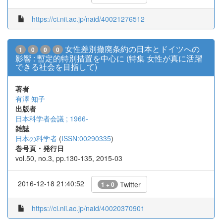
https://ci.nii.ac.jp/naid/40021276512
女性差別撤廃条約の日本とドイツへの
1
0
0
0
影響 : 暫定的特別措置を中心に (特集 女性が真に活躍
できる社会を目指して)
著者
有澤 知子
出版者
日本科学者会議 ; 1966-
雑誌
日本の科学者
(
ISSN:00290335
)
巻号頁・発行日
vol.50, no.3, pp.130-135, 2015-03
2016-12-18 21:40:52
Twitter
1 + 0
https://ci.nii.ac.jp/naid/40020370901