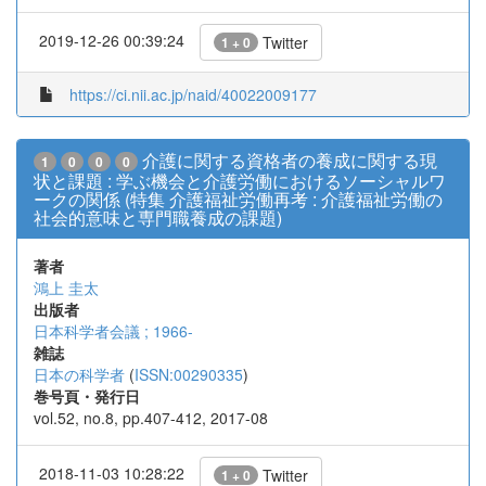
2019-12-26 00:39:24
Twitter
1 + 0
https://ci.nii.ac.jp/naid/40022009177
介護に関する資格者の養成に関する現
1
0
0
0
状と課題 : 学ぶ機会と介護労働におけるソーシャルワ
ークの関係 (特集 介護福祉労働再考 : 介護福祉労働の
社会的意味と専門職養成の課題)
著者
鴻上 圭太
出版者
日本科学者会議 ; 1966-
雑誌
日本の科学者
(
ISSN:00290335
)
巻号頁・発行日
vol.52, no.8, pp.407-412, 2017-08
2018-11-03 10:28:22
Twitter
1 + 0