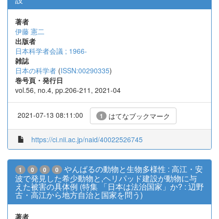
著者
伊藤 憲二
出版者
日本科学者会議 ; 1966-
雑誌
日本の科学者
(
ISSN:00290335
)
巻号頁・発行日
vol.56, no.4, pp.206-211, 2021-04
2021-07-13 08:11:00
はてなブックマーク
1
https://ci.nii.ac.jp/naid/40022526745
やんばるの動物と生物多様性 : 高江・安
1
0
0
0
波で発見した希少動物と,ヘリパッド建設が動物に与
えた被害の具体例 (特集 「日本は法治国家」か? : 辺野
古・高江から地方自治と国家を問う)
著者