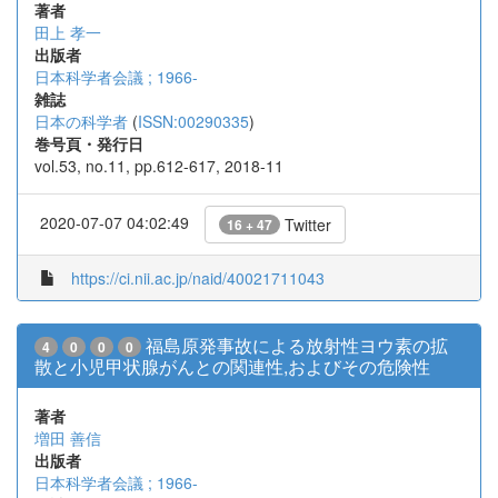
著者
田上 孝一
出版者
日本科学者会議 ; 1966-
雑誌
日本の科学者
(
ISSN:00290335
)
巻号頁・発行日
vol.53, no.11, pp.612-617, 2018-11
2020-07-07 04:02:49
Twitter
16 + 47
https://ci.nii.ac.jp/naid/40021711043
福島原発事故による放射性ヨウ素の拡
4
0
0
0
散と小児甲状腺がんとの関連性,およびその危険性
著者
増田 善信
出版者
日本科学者会議 ; 1966-