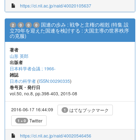
https://ci.nii.ac.jp/naid/40020105637
国連の歩み : 戦争と主権の相剋 (特集 設
2
0
0
0
立70年を迎えた国連を検討する : 大国主導の世界秩序
の克服)
著者
山形 英郎
出版者
日本科学者会議 ; 1966-
雑誌
日本の科学者
(
ISSN:00290335
)
巻号頁・発行日
vol.50, no.8, pp.398-403, 2015-08
2016-06-17 16:44:09
はてなブックマーク
1
Twitter
1 + 0
https://ci.nii.ac.jp/naid/40020546456