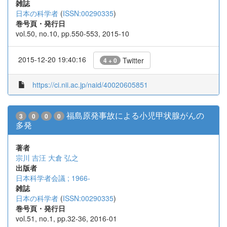
雑誌
日本の科学者
(
ISSN:00290335
)
巻号頁・発行日
vol.50, no.10, pp.550-553, 2015-10
2015-12-20 19:40:16
Twitter
4 + 0
https://ci.nii.ac.jp/naid/40020605851
福島原発事故による小児甲状腺がんの
3
0
0
0
多発
著者
宗川 吉汪
大倉 弘之
出版者
日本科学者会議 ; 1966-
雑誌
日本の科学者
(
ISSN:00290335
)
巻号頁・発行日
vol.51, no.1, pp.32-36, 2016-01