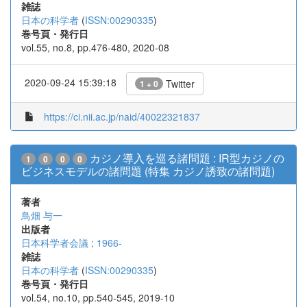
雑誌
日本の科学者
(
ISSN:00290335
)
巻号頁・発行日
vol.55, no.8, pp.476-480, 2020-08
2020-09-24 15:39:18
Twitter
1 + 0
https://ci.nii.ac.jp/naid/40022321837
カジノ導入を巡る諸問題 : IR型カジノの
1
0
0
0
ビジネスモデルの諸問題 (特集 カジノ誘致の諸問題)
著者
鳥畑 与一
出版者
日本科学者会議 ; 1966-
雑誌
日本の科学者
(
ISSN:00290335
)
巻号頁・発行日
vol.54, no.10, pp.540-545, 2019-10