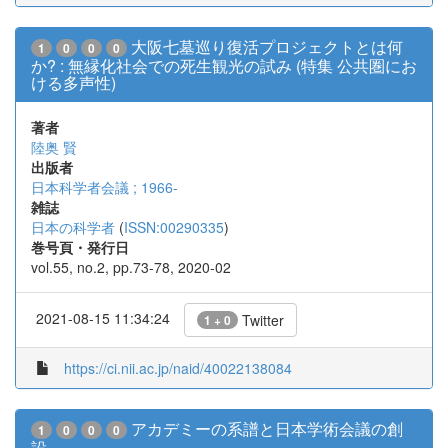
大阪七墓巡り復活プロジェクトとは何
1
0
0
0
か? : 無縁化社会での死生観光の試み (特集 公共圏にお
ける多声性)
著者
陸奥 賢
出版者
日本科学者会議 ; 1966-
雑誌
日本の科学者
(
ISSN:00290335
)
巻号頁・発行日
vol.55, no.2, pp.73-78, 2020-02
2021-08-15 11:34:24
Twitter
1 + 0
https://ci.nii.ac.jp/naid/40022138084
アカデミーの系譜と日本学術会議の創
1
0
0
0
設