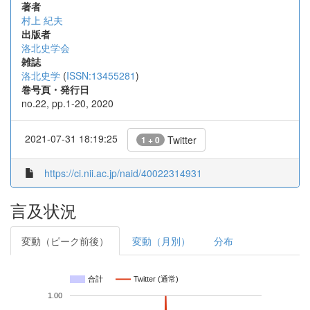
著者
村上 紀夫
出版者
洛北史学会
雑誌
洛北史学
(
ISSN:13455281
)
巻号頁・発行日
no.22, pp.1-20, 2020
2021-07-31 18:19:25
Twitter
1 + 0
https://ci.nii.ac.jp/naid/40022314931
言及状況
変動（ピーク前後）
変動（月別）
分布
合計
Twitter (通常)
1.00