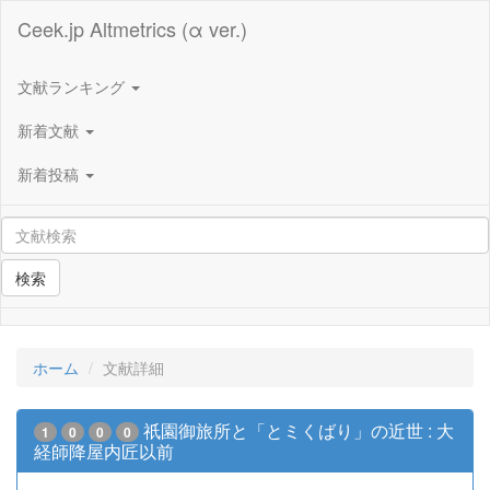
Ceek.jp Altmetrics (α ver.)
文献ランキング
新着文献
新着投稿
検索
ホーム
文献詳細
祇園御旅所と「とミくばり」の近世 : 大
1
0
0
0
経師降屋内匠以前