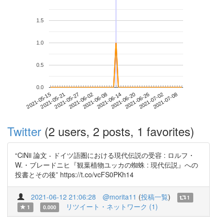
1.5
1.0
0.5
0.0
2021-07-02
2021-05-15
2021-06-02
2021-06-20
2021-07-08
2021-05-21
2021-06-08
2021-06-26
2021-05-27
2021-06-14
Twitter
(2 users, 2 posts, 1 favorites)
“CiNii 論文 - ドイツ語圏における現代伝説の受容 : ロルフ・
W.・ブレードニヒ『観葉植物ユッカの蜘蛛 : 現代伝説』への
投書とその後” https://t.co/vcFS0PKh14
2021-06-12 21:06:28
@morita11
(
投稿一覧
)
1
リツイート・ネットワーク (1)
1
0.000