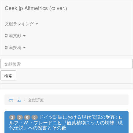
Ceek.jp Altmetrics (α ver.)
文献ランキング
新着文献
新着投稿
検索
ホーム
文献詳細
ドイツ語圏における現代伝説の受容 : ロ
2
0
0
0
ルフ・W.・ブレードニヒ『観葉植物ユッカの蜘蛛 : 現
代伝説』への投書とその後