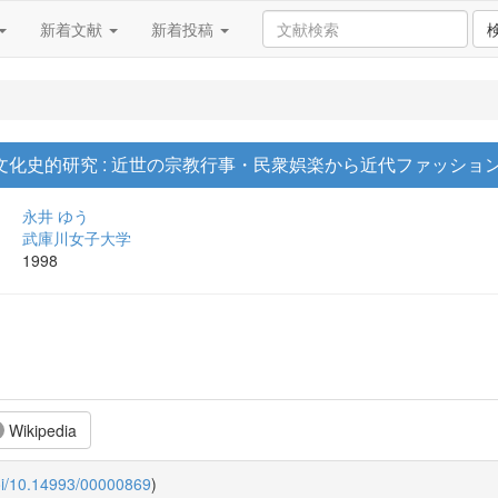
新着文献
新着投稿
化史的研究 : 近世の宗教行事・民衆娯楽から近代ファッショ
永井 ゆう
武庫川女子大学
1998
Wikipedia
oi/10.14993/00000869
)