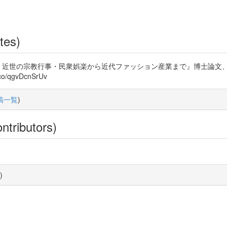
tes)
 近世の宗教行事・民衆娯楽から近代ファッション産業まで』博士論文、武庫川
co/qgvDcnSrUv
稿一覧
)
ntributors)
)