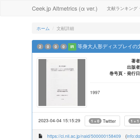
Ceek.jp Altmetrics (α ver.)
文献ランキング
ホーム
文献詳細
等身大人形ディスプレイの文
2
0
0
0
IR
著者
出版者
巻号頁・発行日
1997
2023-04-04 15:15:29
Twitter
1 + 0
1 + 1
https://ci.nii.ac.jp/naid/500000158409
(
info:d