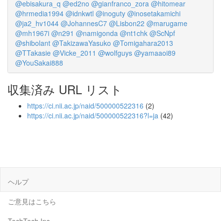
@ebisakura_q
@ed2no
@gianfranco_zora
@hitomear
@hrmedia1994
@idnkwtl
@inoguty
@inosetakamichi
@ja2_hv1044
@JohannesC7
@Lisbon22
@marugame
@mh1967i
@n291
@namigonda
@nt1chk
@ScNpf
@shibolant
@TakizawaYasuko
@Tomigahara2013
@TTakasie
@Vicke_2011
@wolfguys
@yamaaoi89
@YouSakai888
収集済み URL リスト
https://ci.nii.ac.jp/naid/500000522316
(2)
https://ci.nii.ac.jp/naid/500000522316?l=ja
(42)
ヘルプ
ご意見はこちら
TechTech Inc.