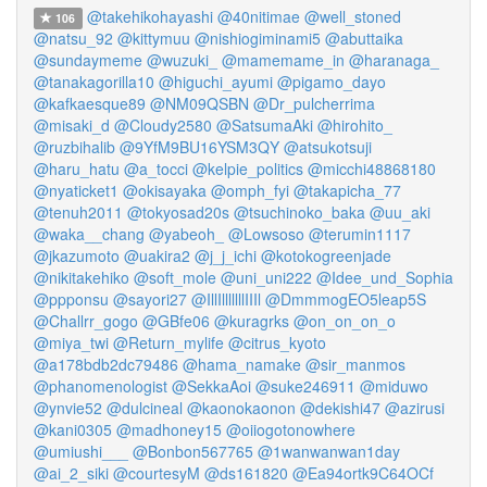
@takehikohayashi
@40nitimae
@well_stoned
106
@natsu_92
@kittymuu
@nishiogiminami5
@abuttaika
@sundaymeme
@wuzuki_
@mamemame_in
@haranaga_
@tanakagorilla10
@higuchi_ayumi
@pigamo_dayo
@kafkaesque89
@NM09QSBN
@Dr_pulcherrima
@misaki_d
@Cloudy2580
@SatsumaAki
@hirohito_
@ruzbihalib
@9YfM9BU16YSM3QY
@atsukotsuji
@haru_hatu
@a_tocci
@kelpie_politics
@micchi48868180
@nyaticket1
@okisayaka
@omph_fyi
@takapicha_77
@tenuh2011
@tokyosad20s
@tsuchinoko_baka
@uu_aki
@waka__chang
@yabeoh_
@Lowsoso
@terumin1117
@jkazumoto
@uakira2
@j_j_ichi
@kotokogreenjade
@nikitakehiko
@soft_mole
@uni_uni222
@Idee_und_Sophia
@ppponsu
@sayori27
@IllIlllllllIIIl
@DmmmogEO5leap5S
@Challrr_gogo
@GBfe06
@kuragrks
@on_on_on_o
@miya_twi
@Return_mylife
@citrus_kyoto
@a178bdb2dc79486
@hama_namake
@sir_manmos
@phanomenologist
@SekkaAoi
@suke246911
@miduwo
@ynvie52
@dulcineal
@kaonokaonon
@dekishi47
@azirusi
@kani0305
@madhoney15
@oiiogotonowhere
@umiushi___
@Bonbon567765
@1wanwanwan1day
@ai_2_siki
@courtesyM
@ds161820
@Ea94ortk9C64OCf