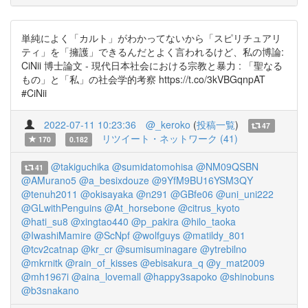
単純によく「カルト」がわかってないから「スピリチュアリ
ティ」を「擁護」できるんだとよく言われるけど、私の博論:
CiNii 博士論文 - 現代日本社会における宗教と暴力 : 「聖なる
もの」と「私」の社会学的考察 https://t.co/3kVBGqnpAT
#CiNii
2022-07-11 10:23:36
@_keroko
(
投稿一覧
)
47
リツイート・ネットワーク (41)
170
0.182
@takiguchika
@sumidatomohisa
@NM09QSBN
41
@AMurano5
@a_besixdouze
@9YfM9BU16YSM3QY
@tenuh2011
@okisayaka
@n291
@GBfe06
@uni_uni222
@GLwithPenguins
@At_horsebone
@citrus_kyoto
@hati_su8
@xingtao440
@p_pakira
@hilo_taoka
@IwashiMamire
@ScNpf
@wolfguys
@matildy_801
@tcv2catnap
@kr_cr
@sumisuminagare
@ytrebilno
@mkrnitk
@rain_of_kisses
@ebisakura_q
@y_mat2009
@mh1967i
@aina_lovemall
@happy3sapoko
@shinobuns
@b3snakano