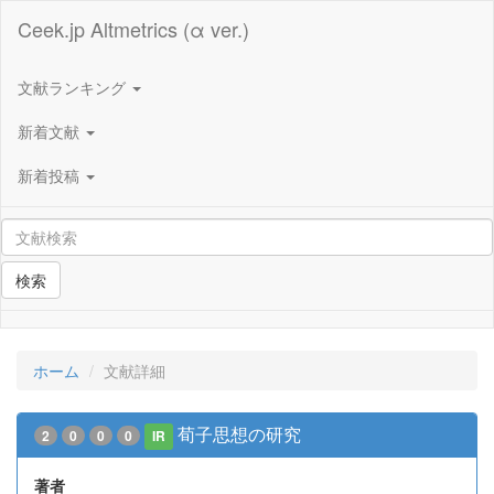
Ceek.jp Altmetrics (α ver.)
文献ランキング
新着文献
新着投稿
検索
ホーム
文献詳細
荀子思想の研究
2
0
0
0
IR
著者