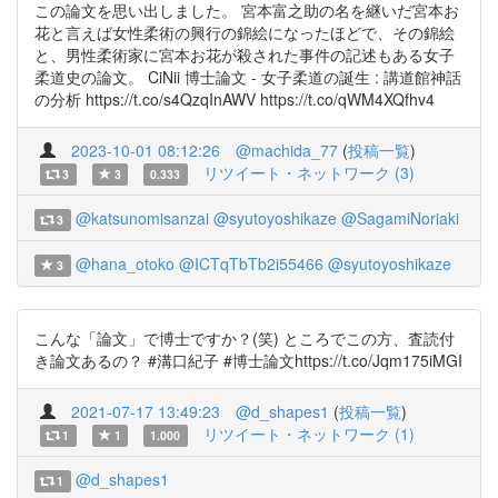
この論文を思い出しました。 宮本富之助の名を継いだ宮本お
花と言えば女性柔術の興行の錦絵になったほどで、その錦絵
と、男性柔術家に宮本お花が殺された事件の記述もある女子
柔道史の論文。 CiNii 博士論文 - 女子柔道の誕生 : 講道館神話
の分析 https://t.co/s4QzqInAWV https://t.co/qWM4XQfhv4
2023-10-01 08:12:26
@machida_77
(
投稿一覧
)
リツイート・ネットワーク (3)
3
3
0.333
@katsunomisanzai
@syutoyoshikaze
@SagamiNoriaki
3
@hana_otoko
@ICTqTbTb2i55466
@syutoyoshikaze
3
こんな「論文」で博士ですか？(笑) ところでこの方、査読付
き論文あるの？ #溝口紀子 #博士論文https://t.co/Jqm175iMGI
2021-07-17 13:49:23
@d_shapes1
(
投稿一覧
)
リツイート・ネットワーク (1)
1
1
1.000
@d_shapes1
1