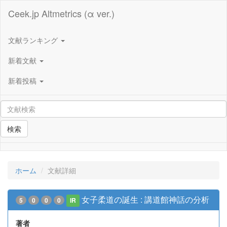
Ceek.jp Altmetrics (α ver.)
文献ランキング
新着文献
新着投稿
検索
ホーム
文献詳細
女子柔道の誕生 : 講道館神話の分析
5
0
0
0
IR
著者