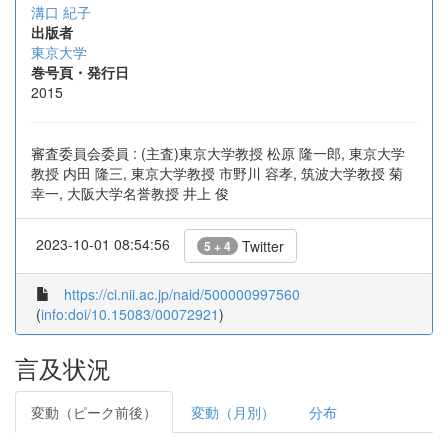
溝口 紀子
出版者
東京大学
巻号頁・発行日
2015
審査委員会委員 : (主査)東京大学教授 松原 隆一郎, 東京大学
教授 内田 隆三, 東京大学教授 市野川 容孝, 筑波大学教授 菊
幸一, 大阪大学名誉教授 井上 俊
2023-10-01 08:54:56
Twitter
5 + 4
https://ci.nii.ac.jp/naid/500000997560
(
info:doi/10.15083/00072921
)
言及状況
変動（ピーク前後）
変動（月別）
分布