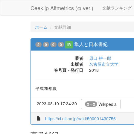
Ceek.jp Altmetrics (α ver.)
文献ランキング
ホーム
文献詳細
隼人と日本書紀
2
0
0
0
IR
著者
原口 耕一郎
出版者
名古屋市立大学
巻号頁・発行日
2018
平成29年度
2023-08-10 17:34:30
Wikipedia
2 + 2
https://ci.nii.ac.jp/naid/500001430756