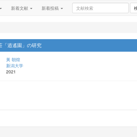
新着文献
新着投稿
荘「逍遙園」の研究
黃 朝煌
新潟大学
2021