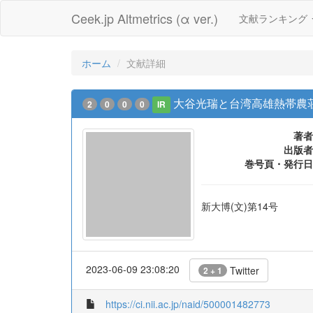
Ceek.jp Altmetrics (α ver.)
文献ランキング
ホーム
文献詳細
大谷光瑞と台湾高雄熱帯農
2
0
0
0
IR
著者
出版者
巻号頁・発行日
新大博(文)第14号
2023-06-09 23:08:20
Twitter
2 + 1
https://ci.nii.ac.jp/naid/500001482773