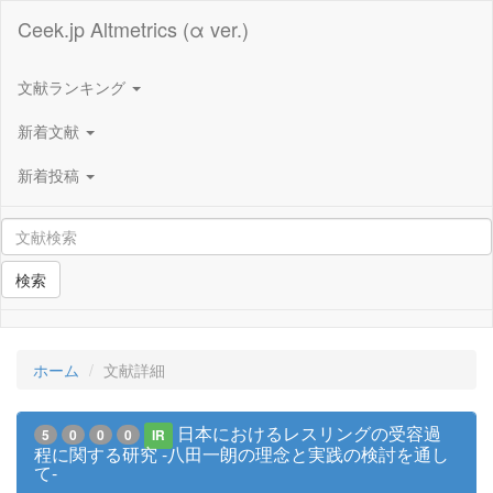
Ceek.jp Altmetrics (α ver.)
文献ランキング
新着文献
新着投稿
検索
ホーム
文献詳細
日本におけるレスリングの受容過
5
0
0
0
IR
程に関する研究 -八田一朗の理念と実践の検討を通し
て-