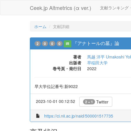
Ceek.jp Altmetrics (α ver.)
文献ランキング
ホーム
文献詳細
『アナトールの墓』論
2
0
0
0
IR
著者
馬越 洋平
Umakoshi Yo
出版者
早稲田大学
巻号頁・発行日
2022
早大学位記番号:新9022
2023-10-01 00:12:52
Twitter
2 + 1
https://ci.nii.ac.jp/naid/500001517735