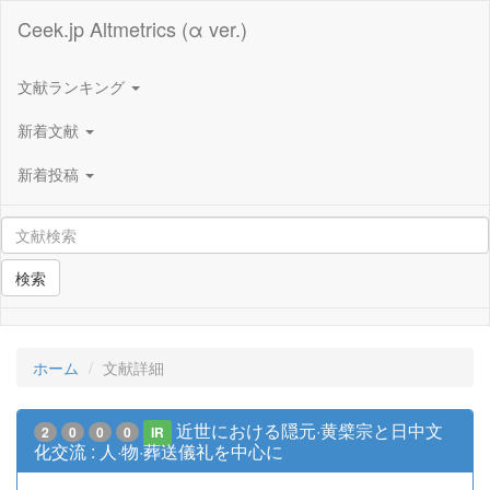
Ceek.jp Altmetrics (α ver.)
文献ランキング
新着文献
新着投稿
検索
ホーム
文献詳細
近世における隠元·黄檗宗と日中文
2
0
0
0
IR
化交流 : 人·物·葬送儀礼を中心に