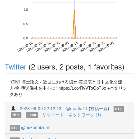
1.0
0.5
0.0
2023-09-29
2023-08-12
2023-08-30
2023-09-17
2023-10-05
2023-08-18
2023-09-05
2023-09-23
2023-08-24
2023-09-11
Twitter
(2 users, 2 posts, 1 favorites)
“CiNii 博士論文 - 近世における隠元·黄檗宗と日中文化交流 :
人·物·葬送儀礼を中心に” https://t.co/RvVToQoT6x ※本文リン
クあり
2023-09-09 22:12:13
@morita11
(
投稿一覧
)
1
リツイート・ネットワーク (1)
2
0.000
@nekonoizumi
1