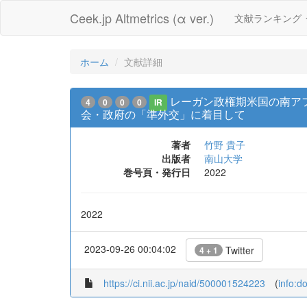
Ceek.jp Altmetrics (α ver.)
文献ランキング
ホーム
文献詳細
レーガン政権期米国の南ア
4
0
0
0
IR
会・政府の「準外交」に着目して
著者
竹野 貴子
出版者
南山大学
巻号頁・発行日
2022
2022
2023-09-26 00:04:02
Twitter
4 + 1
https://ci.nii.ac.jp/naid/500001524223
(
info:d