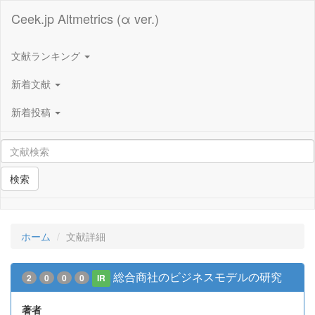
Ceek.jp Altmetrics (α ver.)
文献ランキング
新着文献
新着投稿
検索
ホーム
文献詳細
総合商社のビジネスモデルの研究
2
0
0
0
IR
著者