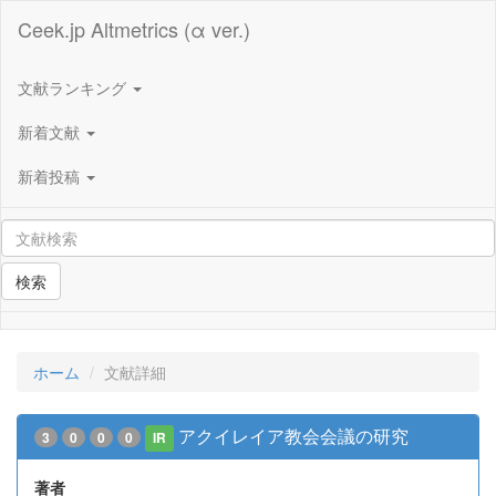
Ceek.jp Altmetrics (α ver.)
文献ランキング
新着文献
新着投稿
検索
ホーム
文献詳細
アクイレイア教会会議の研究
3
0
0
0
IR
著者