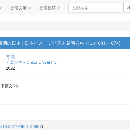
新着文献
新着投稿
の日本 : 日本イメージと華人意識を中心に(1841~1874)
方 亮
千葉大学 = Chiba University
2022
博甲第文6号
oi/10.20776/900120927
)