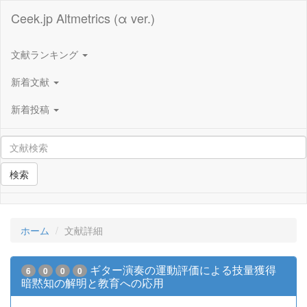
Ceek.jp Altmetrics (α ver.)
文献ランキング
新着文献
新着投稿
検索
ホーム
文献詳細
ギター演奏の運動評価による技量獲得
6
0
0
0
暗黙知の解明と教育への応用