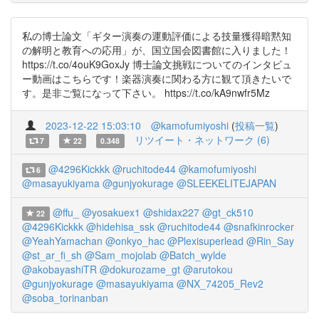
私の博士論文「ギター演奏の運動評価による技量獲得暗黙知
の解明と教育への応用」が、国立国会図書館に入りました！
https://t.co/4ouK9GoxJy 博士論文挑戦についてのインタビュ
ー動画はこちらです！楽器演奏に関わる方に観て頂きたいで
す。是非ご覧になって下さい。 https://t.co/kA9nwfr5Mz
2023-12-22 15:03:10
@kamofumiyoshi
(
投稿一覧
)
リツイート・ネットワーク (6)
7
22
0.348
@4296Kickkk
@ruchitode44
@kamofumiyoshi
6
@masayukiyama
@gunjyokurage
@SLEEKELITEJAPAN
@ffu_
@yosakuex1
@shidax227
@gt_ck510
22
@4296Kickkk
@hidehisa_ssk
@ruchitode44
@snafkinrocker
@YeahYamachan
@onkyo_hac
@Plexisuperlead
@Rin_Say
@st_ar_fi_sh
@Sam_mojolab
@Batch_wylde
@akobayashiTR
@dokurozame_gt
@arutokou
@gunjyokurage
@masayukiyama
@NX_74205_Rev2
@soba_torinanban