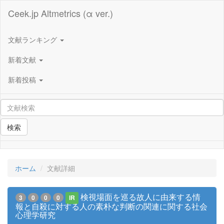
Ceek.jp Altmetrics (α ver.)
文献ランキング
新着文献
新着投稿
検索
ホーム
文献詳細
検視場面を巡る故人に由来する情
3
0
0
0
IR
報と自殺に対する人の素朴な判断の関連に関する社会
心理学研究