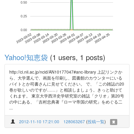
0.50
0.25
0.00
2023-04-19
2023-03-02
2023-03-20
2023-04-07
2023-04-25
2023-03-08
2023-03-26
2023-04-13
2023-03-14
2023-04-01
Yahoo!知恵袋
(1 users, 1 posts)
http://ci.nii.ac.jp/ncid/AN10177047#anc-library 上記リンクか
ら、大学選んで、画面を印刷し、図書館のカウンターにいる
バイトとか司書さんに見せてください。 で、「この雑誌の20
巻が欲しいのですが……」と相談しましょう。きっと助けて
くれます。 東京大学西洋史学研究室の雑誌「クリオ」第20号
の中にある、「吉村忠典著『ローマ帝国の研究』をめぐる二
...
2012-11-10 17:21:00
128063267
(
投稿一覧
)