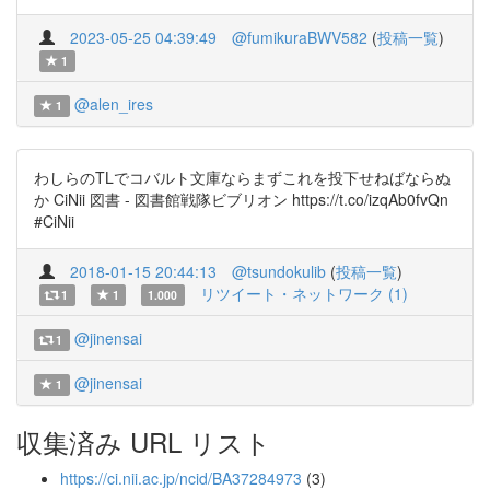
2023-05-25 04:39:49
@fumikuraBWV582
(
投稿一覧
)
1
@alen_ires
1
わしらのTLでコバルト文庫ならまずこれを投下せねばならぬ
か CiNii 図書 - 図書館戦隊ビブリオン https://t.co/izqAb0fvQn
#CiNii
2018-01-15 20:44:13
@tsundokulib
(
投稿一覧
)
リツイート・ネットワーク (1)
1
1
1.000
@jinensai
1
@jinensai
1
収集済み URL リスト
https://ci.nii.ac.jp/ncid/BA37284973
(3)