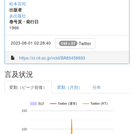
松本百司
出版者
あ出版社
巻号頁・発行日
1966
2023-08-01 02:28:40
Twitter
144 + 57
https://ci.nii.ac.jp/ncid/BA85458893
言及状況
変動（ピーク前後）
変動（月別）
分布
合計
Twitter (通常)
Twitter (RT)
150
100