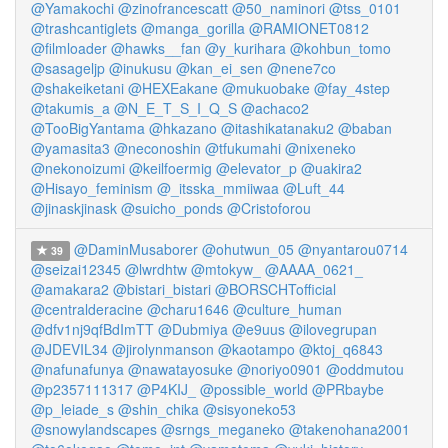
@Yamakochi
@zinofrancescatt
@50_naminori
@tss_0101
@trashcantiglets
@manga_gorilla
@RAMIONET0812
@filmloader
@hawks__fan
@y_kurihara
@kohbun_tomo
@sasageljp
@inukusu
@kan_ei_sen
@nene7co
@shakeiketani
@HEXEakane
@mukuobake
@fay_4step
@takumis_a
@N_E_T_S_I_Q_S
@achaco2
@TooBigYantama
@hkazano
@itashikatanaku2
@baban
@yamasita3
@neconoshin
@tfukumahi
@nixeneko
@nekonoizumi
@keilfoermig
@elevator_p
@uakira2
@Hisayo_feminism
@_itsska_mmiiwaa
@Luft_44
@jinaskjinask
@suicho_ponds
@Cristoforou
@DaminMusaborer
@ohutwun_05
@nyantarou0714
39
@seizai12345
@lwrdhtw
@mtokyw_
@AAAA_0621_
@amakara2
@bistari_bistari
@BORSCHTofficial
@centralderacine
@charu1646
@culture_human
@dfv1nj9qfBdImTT
@Dubmiya
@e9uus
@ilovegrupan
@JDEVIL34
@jirolynmanson
@kaotampo
@ktoj_q6843
@nafunafunya
@nawatayosuke
@noriyo0901
@oddmutou
@p2357111317
@P4KIJ_
@possible_world
@PRbaybe
@p_leiade_s
@shin_chika
@sisyoneko53
@snowylandscapes
@srngs_meganeko
@takenohana2001