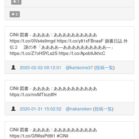
1
0
CiNii 図書 - ああああ : ああああああああああ
https://t.co/0lVs4s9mgd https://t.co/y81xFBnaaF 捌書日誌 外
伝２ 謎の本「ああああ―ああああああああああ―」
https://t.co/Z7oHSYLs2S https://t.co/Apob9JkhcC
2020-02-02 09:12:01
@karisome37
(
投稿一覧
)
CiNii 図書 - ああああ : ああああああああああ
https://t.co/mvMTIozdfH
2020-01-31 15:02:52
@nakanoken
(
投稿一覧
)
CiNii 図書 - ああああ : ああああああああああ
https://t.co/GfWssPd8l1 #CiNii