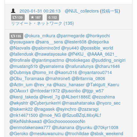
2020-01-31 00:26:13
@NIJL_collectors
(
投稿一覧
)
139
187
0.152
リツイート・ネットワーク (135)
@okura_mikura
@parmegarde
@honkyochi
135
@yosugaare
@sans__sens
@lester608
@deporika
@Naovalis
@palomino3rd
@ryu440
@possible_world
@fallendusk
@nawatayosuke
@P4KIJ_
@AAAA_0621_
@tirofinale
@giantimpactmo
@to6okegao
@pudding_onigiri
@mustang51b
@yamatema
@nafunafunya
@charu1646
@Dubmiya
@tomo_int
@kaoru316
@nyantarou0714
@Obu_Toramasa
@mahirone5
@Britannia_0806
@Actin_ium
@rev_na
@kazu_hanaser
@Takiguti_Kaeru
@OAxxx1
@mtcedar1972
@jusonbo
@tjgp_w57
@kenji_takeda
@level_7g
@ALbert1886E
@ezoshima
@wkyshtr
@CyberjunkerH
@masahatanaka
@nyoro_sec
@iskwmk22
@nagasek
@syinchro
@zazaragi
@nk14671500
@moe_NG
@SzuoBZqL86xjALf
@KeiNishikawa3
@GochoooooooooNn
@enmotakenawa777
@tukanana
@jyunku
@70kyr1008
@Geroko
@mesikuwanuinu
@trochilidae
@sbsk_weekend