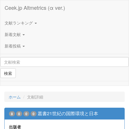
Ceek.jp Altmetrics (α ver.)
文献ランキング
新着文献
新着投稿
検索
ホーム
文献詳細
叢書21世紀の国際環境と日本
8
0
0
0
出版者