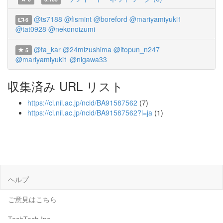
@ts7188
@fismint
@boreford
@mariyamiyuki1
6
@tat0928
@nekonoizumi
@ta_kar
@24mizushima
@itopun_n247
5
@mariyamiyuki1
@nigawa33
収集済み URL リスト
https://ci.nii.ac.jp/ncid/BA91587562
(7)
https://ci.nii.ac.jp/ncid/BA91587562?l=ja
(1)
ヘルプ
ご意見はこちら
TechTech Inc.