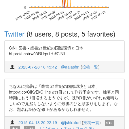
0
2015-05-07
2015-03-20
2015-04-07
2015-04-25
2015-05-13
2015-03-26
2015-04-13
2015-05-01
2015-04-01
2015-04-19
Twitter
(8 users, 8 posts, 5 favorites)
CiNii 図書 - 叢書21世紀の国際環境と日本
https://t.co/rw03RUqx1H #CiNii
2023-07-28 16:45:42
@aaiashn
(
投稿一覧
)
ちなみに拙著は「叢書 21世紀の国際環境と日本」
http://t.co/CIKvEkGHhe の1冊として刊行予定です。拙著と同
時期にもう1冊増えるようですが、既刊3冊がいずれも素晴ら
しいので見劣りしないように最後のひと頑張りをします。な
お、題名は細かな修正があるかもしれません。
2015-04-13 20:22:19
@jshiratori
(
投稿一覧
)
6
リツイート・ネットワーク (6)
6
0.183