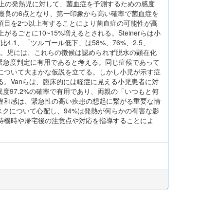
以上の発熱児に対して、菌血症を予測するための感度
アは最良の6点となり、第一印象から高い確率で菌血症を
項目を2つ以上有することにより菌血症の可能性が高
ごとに10~15%増えるとされる。Steinerらは小
.1、「ツルゴール低下」は58%、76%、2.5、
いる。児には、これらの徴候は認められず脱水の顕在化
緊急度判定に有用であると考える。同じ症候であって
について大まかな仮説を立てる。しかし小児が示す症
。Vanらは、臨床的には軽症に見える小児患者に対
度97.2%の確率で有用であり、両親の「いつもと何
違和感は、緊急性の高い疾患の想起に繋がる重要な情
リスクについて心配し、94%は発熱が何らかの有害な影
待機時や帰宅後の注意点や対応を指導することによ