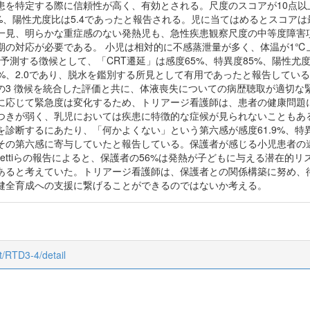
患を特定する際に信頼性が高く、有効とされる。尺度のスコアが10点
3.8%、陽性尤度比は5.4であったと報告される。児に当てはめるとスコ
一見、明らかな重症感のない発熱児も、急性疾患観察尺度の中等度障害
の対応が必要である。 小児は相対的に不感蒸泄量が多く、体温が1℃上がる
予測する徴候として、「CRT遷延」は感度65%、特異度85%、陽性尤度比4
9%、2.0であり、脱水を鑑別する所見として有用であったと報告して
の3 徴候を統合した評価と共に、体液喪失についての病歴聴取が適切な
に応じて緊急度は変化するため、トリアージ看護師は、患者の健康問題
つきが弱く、乳児においては疾患に特徴的な症候が見られないこともある
診断するにあたり、「何かよくない」という第六感が感度61.9%、特異
その第六感に寄与していたと報告している。保護者が感じる小児患者の
ocettiらの報告によると、保護者の56%は発熱が子どもに与える潜在的
あると考えていた。トリアージ看護師は、保護者との関係構築に努め、
健全育成への支援に繋げることができるのではないか考える。
ct/RTD3-4/detail