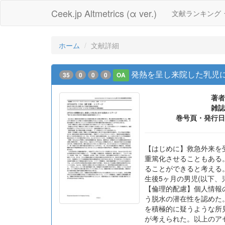
Ceek.jp Altmetrics (α ver.)
文献ランキング
ホーム
文献詳細
発熱を呈し来院した乳児
35
0
0
0
OA
著者
雑誌
巻号頁・発行日
【はじめに】救急外来を
重篤化させることもある
ることができると考える
生後5ヶ月の男児(以下
【倫理的配慮】個人情報
う脱水の潜在性を認めた
を積極的に疑うような所
が考えられた。以上のアセ