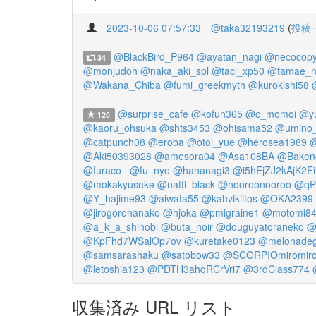
2023-10-06 07:57:33
@taka32193219
(
投稿
@BlackBird_P964
@ayatan_nagi
@necocop
34
@monjudoh
@naka_aki_spl
@taci_xp50
@tamae_n
@Wakana_Chiba
@fumi_greekmyth
@kurokishi58
@surprise_cafe
@kofun365
@c_momoi
@y
120
@kaoru_ohsuka
@shts3453
@ohisama52
@umino
@catpunch08
@eroba
@otoi_yue
@herosea1989
@
@Aki50393028
@amesora04
@Asa108BA
@Baken
@furaco_
@fu_nyo
@hananagi3
@i5hEjZJ2kAjK2Ei
@mokakyusuke
@natti_black
@nooroonooroo
@qP
@Y_hajime93
@aiwata55
@kahvikiitos
@OKA2399
@jirogorohanako
@hjoka
@pmigraine1
@motomi84
@a_k_a_shinobi
@buta_noir
@douguyatoraneko
@
@KpFhd7WSalOp7ov
@kuretake0123
@melonade
@samsarashaku
@satobow33
@SCORPIOmiromir
@letoshia123
@PDTH3ahqRCrVri7
@3rdClass774
収集済み URL リスト