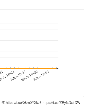
-21
023-10-24
2023-10-27
2023-10-30
2023-11-02
rn2YXkz6 https://t.co/ZRyfsDx1DW