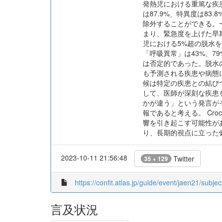
発熱児における重篤な疾
は87.9%、特異度は8
除外することができる。
まり、緊急度を上げた早期
児における5%超の脱水を
「呼吸異常」は43%、7
は否定的であった。脱水
も予測される疾患や病態
候は特定の疾患との結び
して、医師が深刻な疾患を
かが違う」という発言が
報であると考える。 Cr
響を引き起こす可能性が
り、長期的視点に立った
2023-10-11 21:56:48
Twitter
35 + 129
https://confit.atlas.jp/guide/event/jaen21/subje
言及状況