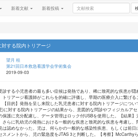
新着文献
新着投稿
に対する院内トリアージ
望月 桂
第21回日本救急看護学会学術集会
2019-09-03
受診する小児患者の最も多い症候は発熱であり、稀に致死的な疾患が隠
。トリアージ看護師がこれらを的確に評価し、早期の医療介入に繋げる
。【目的】発熱を呈し来院した乳児患者に対する院内トリアージについ
、児)に対する院内トリアージの結果から、意図的な問診やフィジカルア
の保護に充分配慮し、データ管理はロック付USBを使用した。【結果】
。さらに乳幼児の発熱における一般的な疾患と致死的な疾患を考慮し、
見は認めなかった。児は、何らかの一般的な感染性疾患、もしくは前日
スメントから、児の緊急度をJTAS 3と判断した。【考察】McCarthy