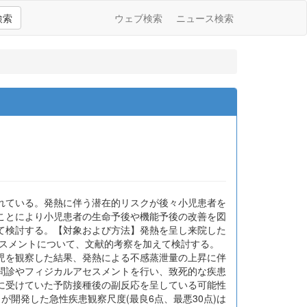
検索
ウェブ検索
ニュース検索
れている。発熱に伴う潜在的リスクが後々小児患者を
ことにより小児患者の生命予後や機能予後の改善を図
て検討する。【対象および方法】発熱を呈し来院した
セスメントについて、文献的考察を加えて検討する。
児を観察した結果、発熱による不感蒸泄量の上昇に伴
問診やフィジカルアセスメントを行い、致死的な疾患
に受けていた予防接種後の副反応を呈している可能性
らが開発した急性疾患観察尺度(最良6点、最悪30点)は