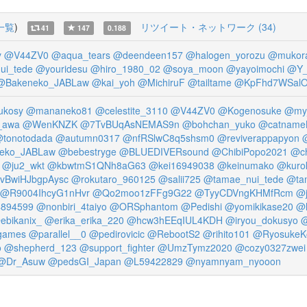
一覧
)
リツイート・ネットワーク (34)
41
147
0.188
y
@V44ZV0
@aqua_tears
@deendeen157
@halogen_yorozu
@mukor
ui_tede
@youridesu
@hiro_1980_02
@soya_moon
@yayoimochi
@Y_
@Bakeneko_JABLaw
@kai_yoh
@MichiruF
@tailtame
@KpFhd7WSalO
ukosy
@mananeko81
@celestite_3110
@V44ZV0
@Kogenosuke
@my
_awa
@WenKNZK
@7TvBUqAsNEMAS9n
@bohchan_yuko
@catname
tonotodada
@autumn0317
@nfRSlwC8q5shsm0
@reviverappapyon
eko_JABLaw
@bebestryge
@BLUEDIVERsound
@ChibiPopo2021
@ch
@ju2_wkt
@kbwtmS1QNh8aG63
@kei16949038
@keinumako
@kurok
vBwiHJbgpAysc
@rokutaro_960125
@salii725
@tamae_nui_tede
@ta
@R9004IhcyG1nHvr
@Qo2moo1zFFg9G22
@TyyCDVngKHMfRcm
@j
894599
@nonbiri_4taiyo
@ORSphantom
@Pedishi
@yomikikase20
@l
ebikanix_
@erika_erika_220
@hcw3hEEqIUL4KDH
@iryou_dokusyo
@
games
@parallel__0
@pedirovicic
@RebootS2
@rihito101
@RyosukeKo
o
@shepherd_123
@support_fighter
@UmzTymz2020
@cozy0327zwei
@Dr_Asuw
@pedsGI_Japan
@L59422829
@nyamnyam_nyooon