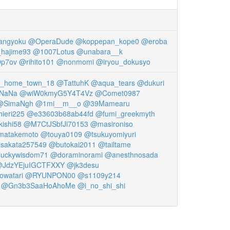
angyoku
@OperaDude
@koppepan_kope0
@eroba
hajime93
@1007Lotus
@unabara__k
p7ov
@rihito101
@nonmomi
@iryou_dokusyo
_home_town_18
@TattuhK
@aqua_tears
@dukuri
NaNa
@wiW0kmyG5Y4T4Vz
@Comet0987
@SimaNgh
@1mi__m__o
@39Mamearu
ieri225
@e33603b68ab44fd
@fumi_greekmyth
ishi58
@M7CtJSbfJi70153
@masironiso
matakemoto
@touya0109
@tsukuyomiyuri
sakata257549
@butokai2011
@tailtame
uckywisdom71
@doraminorami
@anesthnosada
JdzYEjuIGCTFXXY
@jk3desu
watari
@RYUNPON00
@s1109y214
@Gn3b3SaaHoAhoMe
@i_no_shi_shi