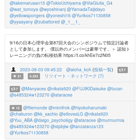
@takemarusan15
@TokioUchiyama
@ViaGiulia_G4
@wat_tomoya
@wyoshinanj
@YamadaTaijidayo
@yellowspongers
@yoneshi16
@Yurikos71130858
@yyaayany
@zubattored
@_1__1_
9/16の日本心理学会第87回大会のシンポジウムで指定討論者
として参加します。 僕以外のメンバーは豪華です。＞ 認知ト
レーニングの負の転移効果 https://t.co/khEe7c2N05
2023-08-03 09:45:22
@aloha_koh
(
投稿一覧
)
7
リツイート・ネットワーク (7)
21
0.293
@Manyaces
@nikata920
@FUJIKIDaisuke
@tucan
7
@s485324w123270
@ataracee
@ftlemonde
@mimifrok
@hiyokoharumaki
15
@chakuron
@kk_sachio
@etlovesLG
@nikata920
@Yuu_ABA
@daigo_psycho6gy
@ataracee
@murmurmia
@s485324w123270
@stpbjiw
@tanzatanza123
@Yurikos71130858