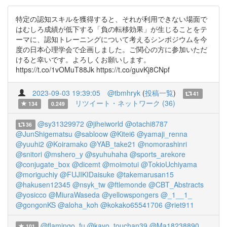
特定の認知スキルを獲得すると、それが利用できない場面で
はむしろ成績が低下する「負の転移効果」が生じることをテ
ーマに、認知トレーニングについて考えるシンポジウムを今
度の日本心理学会で企画しました。ご関心の方に参加いただ
けると幸いです。よろしくお願いします。
https://t.co/1vOMuT88Jk https://t.co/guvKj8CNpf
2023-09-03 19:39:05
@tbmhryk
(
投稿一覧
)
41
リツイート・ネットワーク (36)
134
0.249
@sy31329972
@jiheiworld
@otachi8787
36
@JunShigematsu
@sabloow
@Kitei6
@yamaji_renna
@yuuhi2
@Koiramako
@YAB_take21
@nomorashinri
@snitori
@mshero_y
@syuhuhaha
@sports_arekore
@conjugate_box
@dicemt
@moimotui
@TokioUchiyama
@moriguchiy
@FUJIKIDaisuke
@takemarusan15
@hakusen12345
@nsyk_tw
@ftlemonde
@CBT_Abstracts
@yosicco
@MiuraWaseda
@yellowspongers
@_1__1_
@gongonKS
@aloha_koh
@kokako65541706
@riet911
@flamingo_fu
@kayo_touchan39
@Ma18238890
101