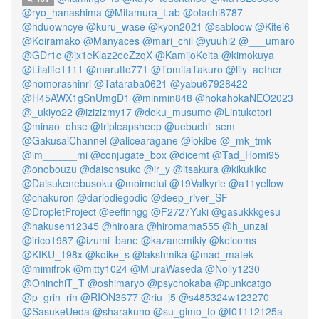
@ryo_hanashima
@Mitamura_Lab
@otachi8787
@hduowncye
@kuru_wase
@kyon2021
@sabloow
@Kitei6
@Koiramako
@Manyaces
@mari_chil
@yuuhi2
@___umaro
@GDr1c
@jx1eKlaz2eeZzqX
@KamijoKeita
@kimokuya
@Lilalife1111
@marutto771
@TomitaTakuro
@lily_aether
@nomorashinri
@Tataraba0621
@yabu67928422
@H45AWX1gSnUmgD1
@minmin848
@hokahokaNEO2023
@_ukiyo22
@izizizmy17
@doku_musume
@Lintukotori
@minao_ohse
@tripleapsheep
@uebuchi_sem
@GakusaiChannel
@alicearagane
@iokibe
@_mk_tmk
@im______mi
@conjugate_box
@dicemt
@Tad_Homi95
@onobouzu
@daisonsuko
@ir_y
@itsakura
@kikukiko
@Daisukenebusoku
@moimotui
@19Valkyrie
@a11yellow
@chakuron
@dariodiegodio
@deep_river_SF
@DropletProject
@eeffnngg
@F2727Yuki
@gasukkkgesu
@hakusen12345
@hiroara
@hiromama555
@h_unzai
@irico1987
@izumi_bane
@kazanemikiy
@keicoms
@KIKU_198x
@koike_s
@lakshmika
@mad_matek
@mimifrok
@mitty1024
@MiuraWaseda
@Nolly1230
@OninchiT_T
@oshimaryo
@psychokaba
@punkcatgo
@p_grin_rin
@RION3677
@riu_j5
@s485324w123270
@SasukeUeda
@sharakuno
@su_gimo_to
@t01112125a