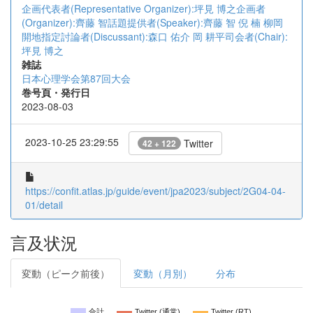
企画代表者(Representative Organizer):坪見 博之企画者
(Organizer):齊藤 智話題提供者(Speaker):齊藤 智
倪 楠
柳岡
開地指定討論者(Discussant):森口 佑介
岡 耕平司会者(Chair):
坪見 博之
雑誌
日本心理学会第87回大会
巻号頁・発行日
2023-08-03
2023-10-25 23:29:55
Twitter
42 + 122
https://confit.atlas.jp/guide/event/jpa2023/subject/2G04-04-
01/detail
言及状況
変動（ピーク前後）
変動（月別）
分布
合計
Twitter (通常)
Twitter (RT)