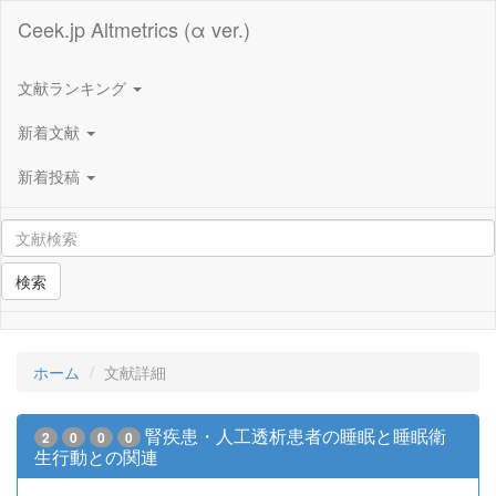
Ceek.jp Altmetrics (α ver.)
文献ランキング
新着文献
新着投稿
検索
ホーム
文献詳細
腎疾患・人工透析患者の睡眠と睡眠衛
2
0
0
0
生行動との関連