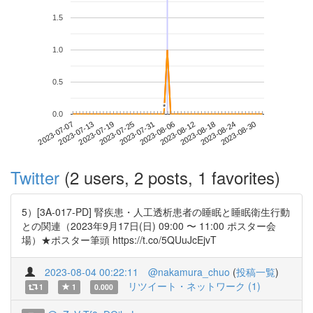
1.5
1.0
0.5
*
*
0.0
2023-08-24
2023-07-07
2023-07-25
2023-08-12
2023-08-30
2023-07-13
2023-07-31
2023-08-18
2023-07-19
2023-08-06
Twitter
(2 users, 2 posts, 1 favorites)
5）[3A-017-PD] 腎疾患・人工透析患者の睡眠と睡眠衛生行動
との関連（2023年9月17日(日) 09:00 〜 11:00 ポスター会
場）★ポスター筆頭 https://t.co/5QUuJcEjvT
2023-08-04 00:22:11
@nakamura_chuo
(
投稿一覧
)
リツイート・ネットワーク (1)
1
1
0.000