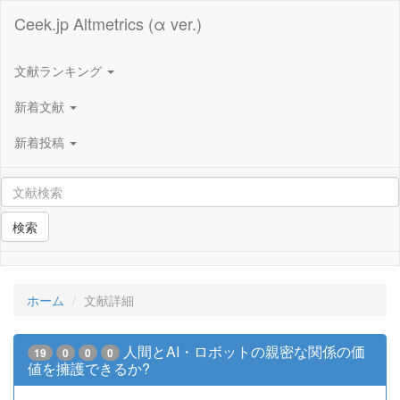
Ceek.jp Altmetrics (α ver.)
文献ランキング
新着文献
新着投稿
検索
ホーム
文献詳細
人間とAI・ロボットの親密な関係の価
19
0
0
0
値を擁護できるか?