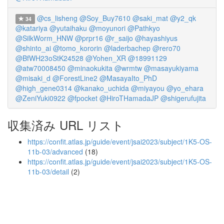
@cs_lisheng
@Soy_Buy7610
@saki_mat
@y2_qk
34
@katariya
@yutaihaku
@moyunori
@Pathkyo
@SilkWorm_HNW
@prpr16
@r_saijo
@hayashiyus
@shinto_ai
@tomo_kororin
@laderbachep
@rero70
@BfWH23oStK24528
@Yohen_XR
@18991129
@atw70008450
@minaokukita
@wrmtw
@masayukiyama
@misaki_d
@ForestLine2
@MasayaIto_PhD
@high_gene0314
@kanako_uchida
@miyayou
@yo_ehara
@ZeniYuki0922
@fpocket
@HiroTHamadaJP
@shigerufujita
収集済み URL リスト
https://confit.atlas.jp/guide/event/jsai2023/subject/1K5-OS-
11b-03/advanced
(18)
https://confit.atlas.jp/guide/event/jsai2023/subject/1K5-OS-
11b-03/detail
(2)