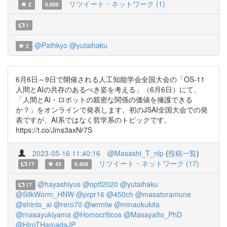
リツイート・ネットワーク (1)
2
0.000
1
@Pathkyo
@yutaihaku
2
6月6日～9日で開催される人工知能学会全国大会の「OS-11
人間とAIの共存のあるべき姿を考える」（6月6日）にて、
「人間とAI・ロボットの親密な関係の価値を擁護できる
か？」をオンラインで発表します。初のJSAI全国大会での発
表ですが、AI系ではなく哲学系のトピックです。
https://t.co/Jms3axNr7S
2023-05-16 11:40:16
@Masashi_T_nlp
(
投稿一覧
)
リツイート・ネットワーク (17)
17
43
0.458
@hayashiyus
@optf2020
@yutaihaku
17
@SilkWorm_HNW
@prpr16
@450ch
@masatoramune
@shinto_ai
@rero70
@wrmtw
@minaokukita
@masayukiyama
@Homocriticos
@MasayaIto_PhD
@HiroTHamadaJP