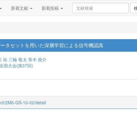
新着文献
新着投稿
データセットを用いた深層学習による信号機認識
口 祐
三輪 敬太
青木 俊介
全国大会(第37回)
bject/2M6-GS-10-02/detail