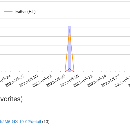
Twitter (RT)
2023-06-14
2023-06-17
2023-06
-05-24
2
2023-05-27
2023-05-30
2023-06-02
2023-06-05
2023-06-08
2023-06-11
vorites)
ect/2M6-GS-10-02/detail
(13)