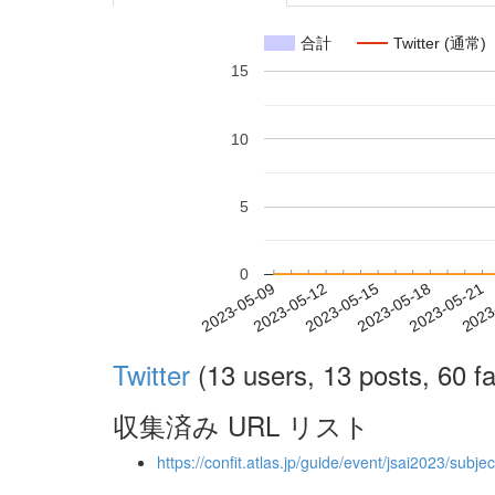
合計
Twitter (通常)
15
10
5
0
2023-05-15
2023-05-18
2023-05-21
2023
2023-05-09
2023-05-12
Twitter
(13 users, 13 posts, 60 fa
収集済み URL リスト
https://confit.atlas.jp/guide/event/jsai2023/subj