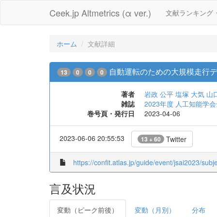
Ceek.jp Altmetrics (α ver.)
文献ランキング
ホーム
文献詳細
自動運転のための大規模走行
13
0
0
0
著者
岩政 公平
塩塚 大気
山
雑誌
2023年度 人工知能学会
巻号頁・発行日
2023-04-06
2023-06-06 20:55:53
Twitter
13 + 60
https://confit.atlas.jp/guide/event/jsai2023/su
言及状況
変動（ピーク前後）
変動（月別）
分布