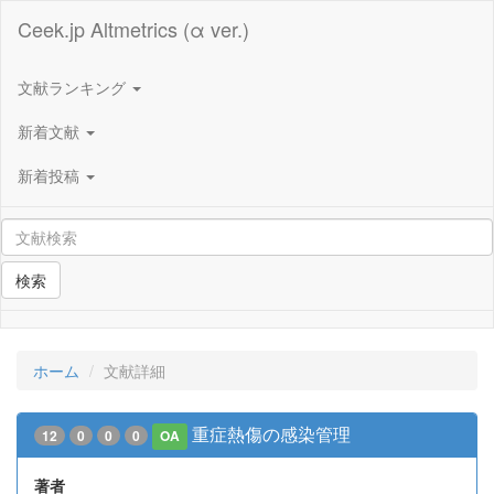
Ceek.jp Altmetrics (α ver.)
文献ランキング
新着文献
新着投稿
検索
ホーム
文献詳細
重症熱傷の感染管理
12
0
0
0
OA
著者