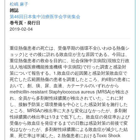
松嶋 麻子
雑誌
第46回日本集中治療医学会学術集会
巻号頁・発行日
2019-02-04
重症熱傷患者の死亡は、受傷早期の循環不全(いわゆる熱傷シ
ョック)とその後に訪れる敗血症が主な原因である。今回は、
重症熱傷患者の救命を目的に、社会保険中京病院(現独立行政
法人地域医療機能推進機構 中京病院)で行った調査と感染対
策について報告する。1.敗血症の起因菌と感染対策敗血症で
死亡した広範囲熱傷の患者を調査したところ、約6割の患者に
おいて、創、痰、尿、血液、カテーテルのいずれかから
methicillin-resistant Staphylococcus aureus (MRSA)が検出さ
れ、全員から多剤耐性緑膿菌が検出されていた。これに対
し、接触予防策と環境整備を中心とした感染対策を施行した
ところ、MRSAの検出率に大きな変化はなかったが、多剤耐
性緑膿菌の検出率は1/3まで低下した。敗血症の発症率および
受傷から敗血症を発症するまでの日数は感染対策の前後で変
化はなかったが、多剤耐性緑膿菌による敗血症が減少した結
果、死亡率は半減した。2.熱傷患者におけるToxic Shock