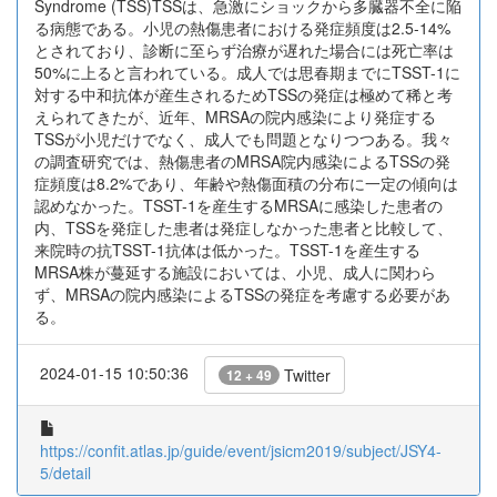
Syndrome (TSS)TSSは、急激にショックから多臓器不全に陥
る病態である。小児の熱傷患者における発症頻度は2.5-14%
とされており、診断に至らず治療が遅れた場合には死亡率は
50%に上ると言われている。成人では思春期までにTSST-1に
対する中和抗体が産生されるためTSSの発症は極めて稀と考
えられてきたが、近年、MRSAの院内感染により発症する
TSSが小児だけでなく、成人でも問題となりつつある。我々
の調査研究では、熱傷患者のMRSA院内感染によるTSSの発
症頻度は8.2%であり、年齢や熱傷面積の分布に一定の傾向は
認めなかった。TSST-1を産生するMRSAに感染した患者の
内、TSSを発症した患者は発症しなかった患者と比較して、
来院時の抗TSST-1抗体は低かった。TSST-1を産生する
MRSA株が蔓延する施設においては、小児、成人に関わら
ず、MRSAの院内感染によるTSSの発症を考慮する必要があ
る。
2024-01-15 10:50:36
Twitter
12 + 49
https://confit.atlas.jp/guide/event/jsicm2019/subject/JSY4-
5/detail