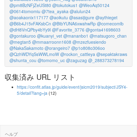
@pm8BzNFjZeUSt80
@tokutokus1
@WeoAq50124
@0614tomomiu
@7tea_ayaka
@alulun24
@aoakaonix117177
@aoikutu
@asasijigure
@aythieget
@B6b4J15vFAKsbCn
@BtbYUNA6xwahwRp
@comecomlb
@dH8VnQPby4bYy9l
@Favorite_3776
@gonta41698603
@gontakuroo
@kuanyi_vet
@mananbo1
@matsugoro_chan
@megtan5
@mmaarroonn1608
@mzezfuesiendo
@NakaSakamoto
@orangeiro7
@p1o808o306oo
@QzhWDYqSsWWLmoW
@rockon_cattleya
@sepaktakraws
@shunta_cou
@tomomo_uc
@zaguzag
@_288373278194
収集済み URL リスト
https://confit.atlas.jp/guide/event/jsicm2019/subject/JSY4-
5/detail?lang=ja
(12)
ヘルプ