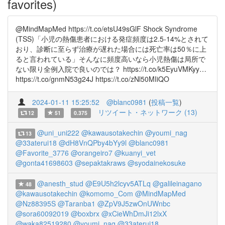
favorites)
@MindMapMed https://t.co/etsU49sGlF Shock Syndrome
(TSS)「小児の熱傷患者における発症頻度は2.5-14%とされて
おり、診断に至らず治療が遅れた場合には死亡率は50％に上
ると言われている」そんなに頻度高いなら小児熱傷は局所で
ない限り全例入院で良いのでは？ https://t.co/k5EyuVMKyy…
https://t.co/gnmN53g24J https://t.co/zNl50MIiQO
2024-01-11 15:25:52
@blanc0981
(
投稿一覧
)
リツイート・ネットワーク (13)
12
51
0.375
@uni_uni222
@kawausotakechin
@youmi_nag
13
@33aterui18
@dH8VnQPby4bYy9l
@blanc0981
@Favorite_3776
@orangeiro7
@kuanyi_vet
@gonta41698603
@sepaktakraws
@syodainekosuke
@anesth_stud
@E9U5h2lcyv5ATLq
@galileinagano
48
@kawausotakechin
@komomo_Com
@MindMapMed
@Nz88395S
@Taranba1
@ZpV9J5zwOnUWnbc
@sora60092019
@boxbrx
@xCieWhDmJi12lxX
@waka82519280
@youmi_nag
@33aterui18