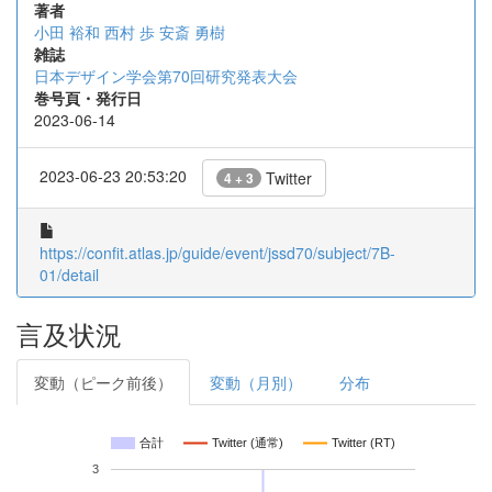
著者
小田 裕和
西村 歩
安斎 勇樹
雑誌
日本デザイン学会第70回研究発表大会
巻号頁・発行日
2023-06-14
2023-06-23 20:53:20
Twitter
4 + 3
https://confit.atlas.jp/guide/event/jssd70/subject/7B-
01/detail
言及状況
変動（ピーク前後）
変動（月別）
分布
合計
Twitter (通常)
Twitter (RT)
3