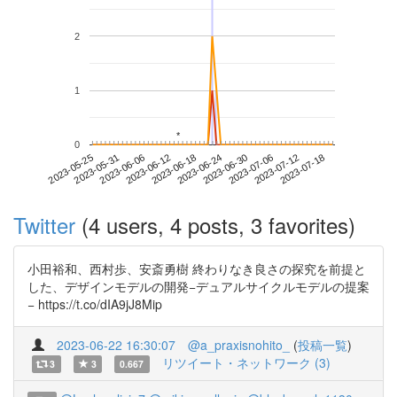
2
1
*
*
0
2023-07-12
2023-05-25
2023-06-12
2023-06-30
2023-07-18
2023-05-31
2023-06-18
2023-07-06
2023-06-06
2023-06-24
Twitter
(4 users, 4 posts, 3 favorites)
小田裕和、西村歩、安斎勇樹 終わりなき良さの探究を前提と
した、デザインモデルの開発−デュアルサイクルモデルの提案
− https://t.co/dIA9jJ8Mip
2023-06-22 16:30:07
@a_praxisnohito_
(
投稿一覧
)
リツイート・ネットワーク (3)
3
3
0.667