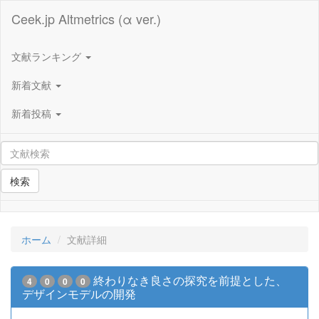
Ceek.jp Altmetrics (α ver.)
文献ランキング
新着文献
新着投稿
検索
ホーム
文献詳細
終わりなき良さの探究を前提とした、
4
0
0
0
デザインモデルの開発