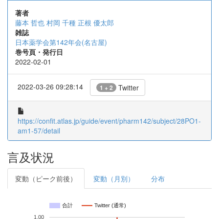
著者
藤本 哲也
村岡 千種
正根 優太郎
雑誌
日本薬学会第142年会(名古屋)
巻号頁・発行日
2022-02-01
2022-03-26 09:28:14
Twitter
1 + 2
https://confit.atlas.jp/guide/event/pharm142/subject/28PO1-
am1-57/detail
言及状況
変動（ピーク前後）
変動（月別）
分布
合計
Twitter (通常)
1.00