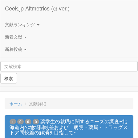
Ceek.jp Altmetrics (α ver.)
文献ランキング
新着文献
新着投稿
検索
ホーム
文献詳細
薬学生の就職に関するニーズの調査~北
1
0
0
0
海道内の地域間較差および、病院・薬局・ドラッグス
トア間較差の解消を目指して~