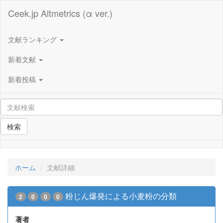
Ceek.jp Altmetrics (α ver.)
文献ランキング
新着文献
新着投稿
検索
ホーム
文献詳細
粉じん爆発による小麦粉の分類
2
0
0
0
著者