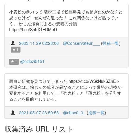
小麦粉の暴力って 製粉工場で粉塵爆発でも起きたのかな？と
思ったけど、ぜんぜん違った！ これ関係ないけど貼ってい
く。 粉じん爆発による小麦粉の分類
https://t.co/SnhX1EDMeD
2023-11-29 02:28:06
@Conservateur___
(
投稿一覧
)
1
@oziozi5151
1
面白い研究を見つけてしまった https://t.co/WSkNukSZhE >
本研究は、粉じんの成分が異なることによって爆発の規模が
変化することを利用して，「強力粉」と「薄力粉」を分別す
ることを目的としている。
2021-05-07 23:50:53
@choc0_0_
(
投稿一覧
)
収集済み URL リスト