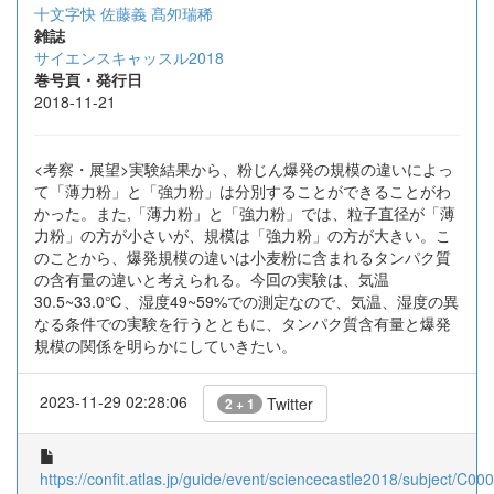
十文字快
佐藤義
髙夘瑞稀
雑誌
サイエンスキャッスル2018
巻号頁・発行日
2018-11-21
<考察・展望>実験結果から、粉じん爆発の規模の違いによっ
て「薄力粉」と「強力粉」は分別することができることがわ
かった。また,「薄力粉」と「強力粉」では、粒子直径が「薄
力粉」の方が小さいが、規模は「強力粉」の方が大きい。こ
のことから、爆発規模の違いは小麦粉に含まれるタンパク質
の含有量の違いと考えられる。今回の実験は、気温
30.5~33.0℃、湿度49~59%での測定なので、気温、湿度の異
なる条件での実験を行うとともに、タンパク質含有量と爆発
規模の関係を明らかにしていきたい。
2023-11-29 02:28:06
Twitter
2 + 1
https://confit.atlas.jp/guide/event/sciencecastle2018/subject/C000