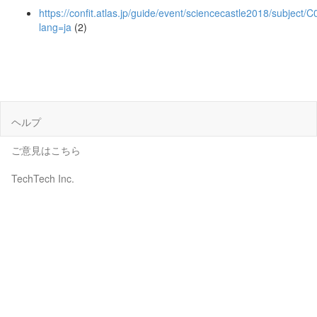
https://confit.atlas.jp/guide/event/sciencecastle2018/subject/
lang=ja
(2)
ヘルプ
ご意見はこちら
TechTech Inc.