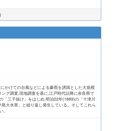
)
秋にかけての台風などによる豪雨を誘因とした大規模
リング調査,現地調査を基に,江戸時代以降に奈良県で
「三子抜け」をはじめ,明治22年(1889)の「十津川
「紀伊半島大水害」と繰り返し発生している。そしてこれら
い。