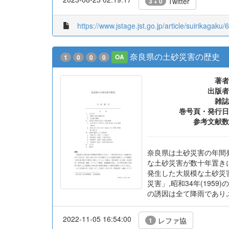
Twitter
3 + 0
https://www.jstage.jst.go.jp/article/suirikagaku/
奈良県の土砂災害の歴史
1
0
0
0
OA
著者
出版者
雑誌
巻号頁・発行日
参考文献数
奈良県は土砂災害の年間
な土砂災害が数十年置きに
発生した大規模な土砂災害
災害」,昭和34年(19
の誘因は全て降雨であり
2022-11-05 16:54:00
レファ協
1