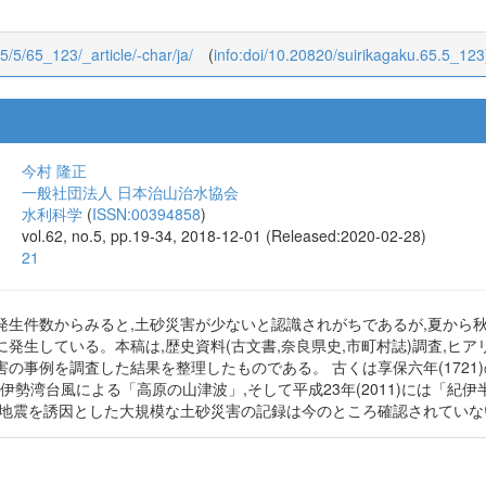
65/5/65_123/_article/-char/ja/
(
info:doi/10.20820/suirikagaku.65.5_123
今村 隆正
一般社団法人 日本治山治水協会
水利科学
(
ISSN:00394858
)
vol.62, no.5, pp.19-34, 2018-12-01 (Released:2020-02-28)
21
発生件数からみると,土砂災害が少ないと認識されがちであるが,夏から
発生している。本稿は,歴史資料(古文書,奈良県史,市町村誌)調査,ヒア
の事例を調査した結果を整理したものである。 古くは享保六年(1721)の
59)の伊勢湾台風による「高原の山津波」,そして平成23年(2011)には
,地震を誘因とした大規模な土砂災害の記録は今のところ確認されていな