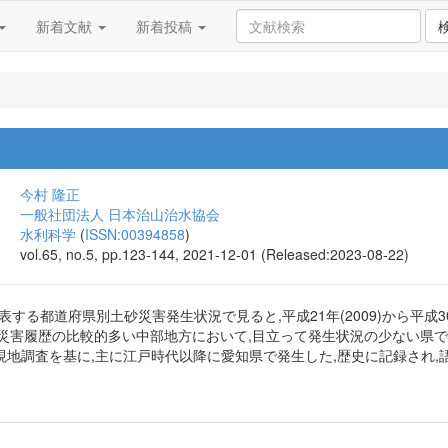
新着文献
新着投稿
今村 隆正
一般社団法人 日本治山治水協会
水利科学
(
ISSN:00394858
)
vol.65, no.5, pp.123-144, 2021-12-01 (Released:2023-08-22)
する都道府県別土砂災害発生状況で見ると,平成21年(2009)から平成30
災害履歴の比較的多い中部地方において,目立って発生状況の少ない県であ
,現地調査を基に,主に江戸時代以降に愛知県で発生した,歴史に記録され