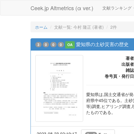
Ceek.jp Altmetrics (α ver.)
文献ランキング
ホーム
文献一覧: 今村 隆正 (著者)
2件
愛知県の土砂災害の歴史
3
0
0
0
OA
著者
出版者
雑誌
巻号頁・発行日
愛知県は,国土交通省が発表
府県中45位である。土砂
等)調査,ヒアリング調査
たものである。
2023-08-23 02:19:17