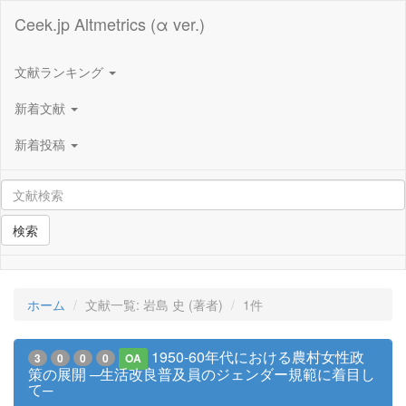
Ceek.jp Altmetrics (α ver.)
文献ランキング
新着文献
新着投稿
検索
ホーム
文献一覧: 岩島 史 (著者)
1件
1950-60年代における農村女性政
3
0
0
0
OA
策の展開 ─生活改良普及員のジェンダー規範に着目し
て─