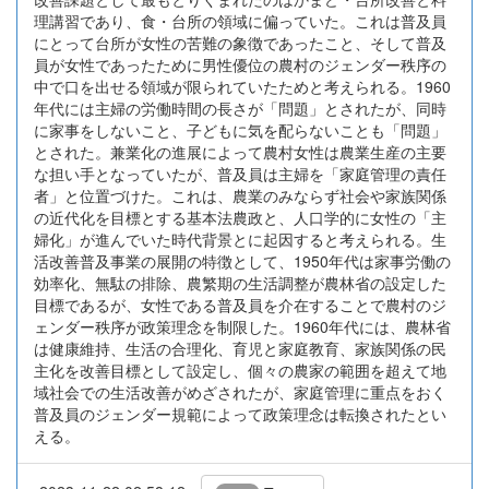
理講習であり、食・台所の領域に偏っていた。これは普及員
にとって台所が女性の苦難の象徴であったこと、そして普及
員が女性であったために男性優位の農村のジェンダー秩序の
中で口を出せる領域が限られていたためと考えられる。1960
年代には主婦の労働時間の長さが「問題」とされたが、同時
に家事をしないこと、子どもに気を配らないことも「問題」
とされた。兼業化の進展によって農村女性は農業生産の主要
な担い手となっていたが、普及員は主婦を「家庭管理の責任
者」と位置づけた。これは、農業のみならず社会や家族関係
の近代化を目標とする基本法農政と、人口学的に女性の「主
婦化」が進んでいた時代背景とに起因すると考えられる。生
活改善普及事業の展開の特徴として、1950年代は家事労働の
効率化、無駄の排除、農繁期の生活調整が農林省の設定した
目標であるが、女性である普及員を介在することで農村のジ
ェンダー秩序が政策理念を制限した。1960年代には、農林省
は健康維持、生活の合理化、育児と家庭教育、家族関係の民
主化を改善目標として設定し、個々の農家の範囲を超えて地
域社会での生活改善がめざされたが、家庭管理に重点をおく
普及員のジェンダー規範によって政策理念は転換されたとい
える。