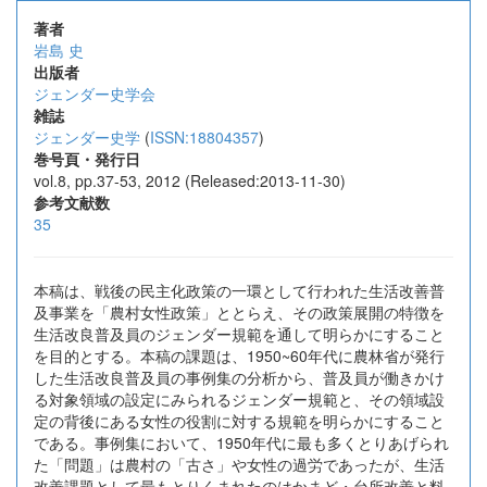
著者
岩島 史
出版者
ジェンダー史学会
雑誌
ジェンダー史学
(
ISSN:18804357
)
巻号頁・発行日
vol.8, pp.37-53, 2012 (Released:2013-11-30)
参考文献数
35
本稿は、戦後の民主化政策の一環として行われた生活改善普
及事業を「農村女性政策」ととらえ、その政策展開の特徴を
生活改良普及員のジェンダー規範を通して明らかにすること
を目的とする。本稿の課題は、1950~60年代に農林省が発行
した生活改良普及員の事例集の分析から、普及員が働きかけ
る対象領域の設定にみられるジェンダー規範と、その領域設
定の背後にある女性の役割に対する規範を明らかにすること
である。事例集において、1950年代に最も多くとりあげられ
た「問題」は農村の「古さ」や女性の過労であったが、生活
改善課題として最もとりくまれたのはかまど・台所改善と料