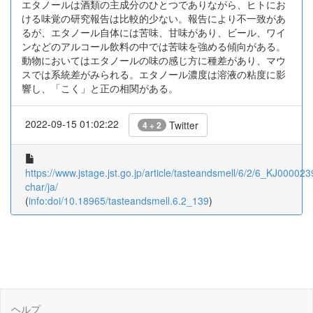
エタノールは酒類の主成分のひとつでありながら、ヒトにお
ける味覚の研究報告は比較的少ない。報告により不一致があ
るが、エタノール自体には苦味、甘味があり、ビール、ワイ
ンなどのアルコール飲料の中では苦味を強める傾向がある。
動物においてはエタノールの味の感じ方に種差があり、マウ
スでは系統差がみられる。エタノール濃度は溶液の粘度に影
響し、「こく」と正の相関がある。
2022-09-15 01:02:22
Twitter
4 + 2
https://www.jstage.jst.go.jp/article/tasteandsmell/6/2/6_KJ000023
char/ja/
(
info:doi/10.18965/tasteandsmell.6.2_139
)
ヘルプ