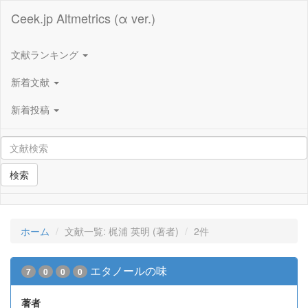
Ceek.jp Altmetrics (α ver.)
文献ランキング
新着文献
新着投稿
検索
ホーム
文献一覧: 梶浦 英明 (著者)
2件
エタノールの味
7
0
0
0
著者