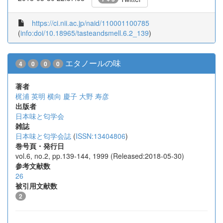
https://ci.nii.ac.jp/naid/110001100785
(
info:doi/10.18965/tasteandsmell.6.2_139
)
エタノールの味
4
0
0
0
著者
梶浦 英明
横向 慶子
大野 寿彦
出版者
日本味と匂学会
雑誌
日本味と匂学会誌
(
ISSN:13404806
)
巻号頁・発行日
vol.6, no.2, pp.139-144, 1999 (Released:2018-05-30)
参考文献数
26
被引用文献数
2