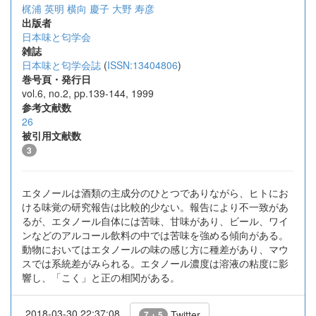
梶浦 英明
横向 慶子
大野 寿彦
出版者
日本味と匂学会
雑誌
日本味と匂学会誌
(
ISSN:13404806
)
巻号頁・発行日
vol.6, no.2, pp.139-144, 1999
参考文献数
26
被引用文献数
3
エタノールは酒類の主成分のひとつでありながら、ヒトにお
ける味覚の研究報告は比較的少ない。報告により不一致があ
るが、エタノール自体には苦味、甘味があり、ビール、ワイ
ンなどのアルコール飲料の中では苦味を強める傾向がある。
動物においてはエタノールの味の感じ方に種差があり、マウ
スでは系統差がみられる。エタノール濃度は溶液の粘度に影
響し、「こく」と正の相関がある。
2018-03-30 22:37:08
Twitter
7 + 5