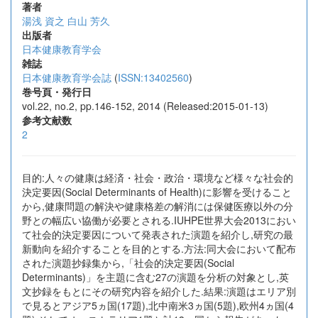
著者
湯浅 資之
白山 芳久
出版者
日本健康教育学会
雑誌
日本健康教育学会誌
(
ISSN:13402560
)
巻号頁・発行日
vol.22, no.2, pp.146-152, 2014 (Released:2015-01-13)
参考文献数
2
目的:人々の健康は経済・社会・政治・環境など様々な社会的
決定要因(Social Determinants of Health)に影響を受けること
から,健康問題の解決や健康格差の解消には保健医療以外の分
野との幅広い協働が必要とされる.IUHPE世界大会2013におい
て社会的決定要因について発表された演題を紹介し,研究の最
新動向を紹介することを目的とする.方法:同大会において配布
された演題抄録集から,「社会的決定要因(Social
Determinants)」を主題に含む27の演題を分析の対象とし,英
文抄録をもとにその研究内容を紹介した.結果:演題はエリア別
で見るとアジア5ヵ国(17題),北中南米3ヵ国(5題),欧州4ヵ国(4