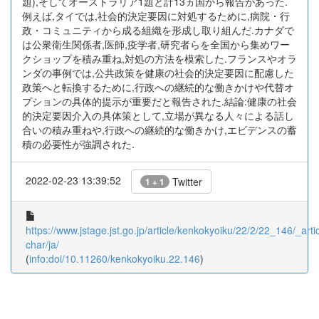
題),そしてオーストラリア1題と計13ヵ国から報告があった.
例えば,タイでは,社会的決定要因に対処するために,病院・行
政・コミュニティから成る組織を形成し取り組んだ.カナダで
は公衆衛生関係者,医師,疫学者,研究者らを全国から集めワー
クショップを積み重ね,対処の方法を模索した.フランスやオラ
ンダの事例では,公共政策を健康の社会的決定要因に配慮した
政策へと転換するために,行政への継続的な働きかけや代替オ
プションの具体的提示が重要だと報告された.結論:健康の社会
的決定要因介入の具体策として,立場が異なる人々による話し
合いの積み重ねや,行政への継続的な働きかけ,エビデンスの蓄
積の必要性が強調された.
2022-02-23 13:39:52
Twitter
1 + 1
https://www.jstage.jst.go.jp/article/kenkokyoiku/22/2/22_146/_artic
char/ja/
(
info:doi/10.11260/kenkokyoiku.22.146
)