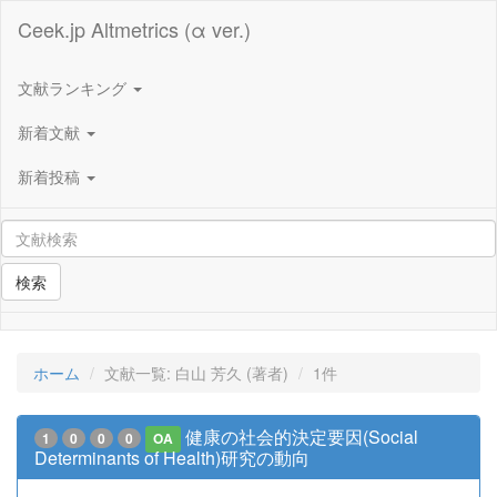
Ceek.jp Altmetrics (α ver.)
文献ランキング
新着文献
新着投稿
検索
ホーム
文献一覧: 白山 芳久 (著者)
1件
健康の社会的決定要因(Social
1
0
0
0
OA
Determinants of Health)研究の動向