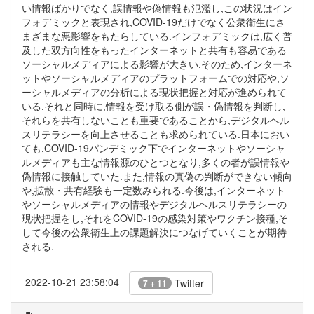
い情報ばかりでなく,誤情報や偽情報も氾濫し,この状況はイン
フォデミックと表現され,COVID-19だけでなく公衆衛生にさ
まざまな悪影響をもたらしている.インフォデミックは,広く普
及した双方向性をもったインターネットと共有も容易である
ソーシャルメディアによる影響が大きい.そのため,インターネ
ットやソーシャルメディアのプラットフォームでの対応や,ソ
ーシャルメディアの分析による現状把握と対応が進められて
いる.それと同時に,情報を受け取る側が誤・偽情報を判断し,
それらを共有しないことも重要であることから,デジタルヘル
スリテラシーを向上させることも求められている.日本におい
ても,COVID-19パンデミック下でインターネットやソーシャ
ルメディアも主な情報源のひとつとなり,多くの者が誤情報や
偽情報に接触していた.また,情報の真偽の判断ができない傾向
や,拡散・共有経験も一定数みられる.今後は,インターネット
やソーシャルメディアの情報やデジタルヘルスリテラシーの
現状把握をし,それをCOVID-19の感染対策やワクチン接種,そ
して今後の公衆衛生上の課題解決につなげていくことが期待
される.
2022-10-21 23:58:04
Twitter
7 + 11