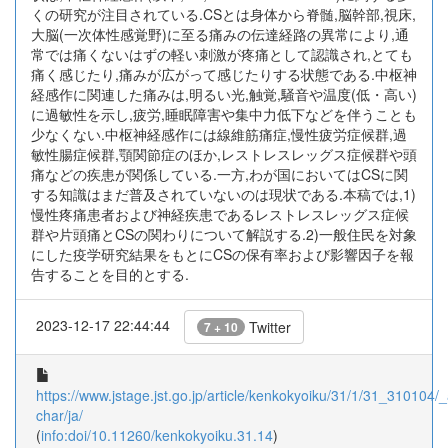
くの研究が注目されている.CSとは身体から脊髄,脳幹部,視床,
大脳(一次体性感覚野)に至る痛みの伝達経路の異常により,通
常では痛くないはずの軽い刺激が疼痛として認識され,とても
痛く感じたり,痛みが広がって感じたりする状態である.中枢神
経感作に関連した痛みは,明るい光,触覚,騒音や温度(低・高い)
に過敏性を示し,疲労,睡眠障害や集中力低下などを伴うことも
少なくない.中枢神経感作には線維筋痛症,慢性疲労症候群,過
敏性腸症候群,顎関節症のほか,レストレスレッグス症候群や頭
痛などの疾患が関係している.一方,わが国においてはCSに関
する知識はまだ普及されていないのは現状である.本稿では,1)
慢性疼痛患者および神経疾患であるレストレスレッグス症候
群や片頭痛とCSの関わりについて解説する.2)一般住民を対象
にした疫学研究結果をもとにCSの保有率および影響因子を報
告することを目的とする.
2023-12-17 22:44:44
Twitter
7 + 10
https://www.jstage.jst.go.jp/article/kenkokyoiku/31/1/31_310104/_a
char/ja/
(
info:doi/10.11260/kenkokyoiku.31.14
)