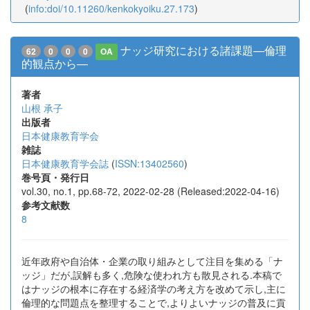
(
info:doi/10.11260/kenkokyoiku.27.173
)
ナッジ研究における諸課題—倫理
62
0
0
0
OA
的観点から—
著者
山根 承子
出版者
日本健康教育学会
雑誌
日本健康教育学会誌
(
ISSN:13402560
)
巻号頁・発行日
vol.30, no.1, pp.68-72, 2022-02-28 (Released:2022-04-16)
参考文献数
8
近年政府や自治体・企業の取り組みとして注目を集める「ナ
ッジ」だが,誤解も多く,危険な使われ方も散見される.本稿で
はナッジの根本に存在する経済学の考え方を改めて示し,主に
倫理的な問題点を整理することで,よりよいナッジの普及に貢