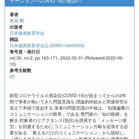
ケーション—COVID-19の教訓—
著者
奥原 剛
出版者
日本健康教育学会
雑誌
日本健康教育学会誌
(
ISSN:13402560
)
巻号頁・発行日
vol.30, no.2, pp.163-171, 2022-05-31 (Released:2022-06-
10)
参考文献数
25
新型コロナウイルス感染症(COVID-19)が始まってからの2年
間で筆者が抱いてきた問題意識を,理論的枠組みと関連研究を
添えて本稿で提起する.筆者の問題意識の中核は,「知識偏重の
コミュニケーションの限界」である.専門家の「知の呪縛」を
解き,対象者のリアクタンス(抵抗)を誘発する「メッセージ疲
労」を回避するために,コミュニケーション方略を拡張する必
要がある.「教えるだけのコミュニケーション」から脱却し,
「感じさせるコミュケーション」へ転換するために,健康行動