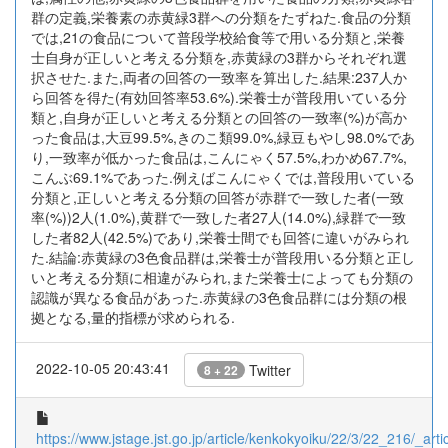
群の定義,栄養素の赤黄緑3群への分類をたずねた.食品の分類
では,21の食品について普段学校給食等で用いる分類と,栄養
士自身が正しいと考える分類を,赤黄緑の3群からそれぞれ選
択させた.また,両者の回答の一致率を算出した.結果:237人か
ら回答を得た(有効回答率53.6%).栄養士が普段用いている分
類と,自身が正しいと考える分類との回答の一致率(%)が高か
った食品は,大豆99.5%,きのこ類99.0%,緑豆もやし98.0%であ
り,一致率が低かった食品は,こんにゃく57.5%,わかめ67.7%,
こんぶ69.1%であった.例えばこんにゃくでは,普段用いている
分類と,正しいと考える分類の回答が赤群で一致した者(一致
率(%))2人(1.0%),黄群で一致した者27人(14.0%),緑群で一致
した者82人(42.5%)であり,栄養士間でも回答に違いがみられ
た.結論:赤黄緑の3色食品群は,栄養士が普段用いる分類と正し
いと考える分類に相違がみられ,また栄養士によっても分類の
認識が異なる食品があった.赤黄緑の3色食品群には分類の根
拠となる,量的指標が求められる.
2022-10-05 20:43:41
Twitter
8 + 22
https://www.jstage.jst.go.jp/article/kenkokyoiku/22/3/22_216/_artic