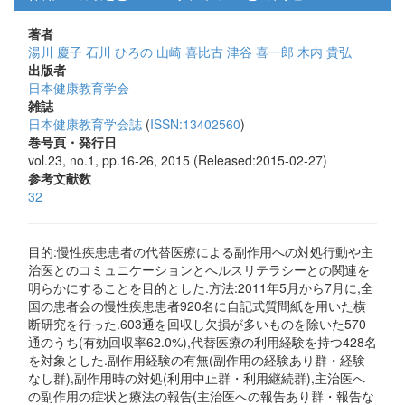
著者
湯川 慶子
石川 ひろの
山崎 喜比古
津谷 喜一郎
木内 貴弘
出版者
日本健康教育学会
雑誌
日本健康教育学会誌
(
ISSN:13402560
)
巻号頁・発行日
vol.23, no.1, pp.16-26, 2015 (Released:2015-02-27)
参考文献数
32
目的:慢性疾患患者の代替医療による副作用への対処行動や主
治医とのコミュニケーションとへルスリテラシーとの関連を
明らかにすることを目的とした.方法:2011年5月から7月に,全
国の患者会の慢性疾患患者920名に自記式質問紙を用いた横
断研究を行った.603通を回収し欠損が多いものを除いた570
通のうち(有効回収率62.0%),代替医療の利用経験を持つ428名
を対象とした.副作用経験の有無(副作用の経験あり群・経験
なし群),副作用時の対処(利用中止群・利用継続群),主治医へ
の副作用の症状と療法の報告(主治医への報告あり群・報告な