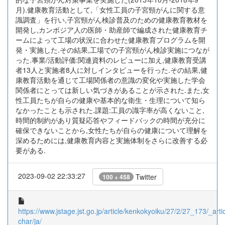
月).健康教育活動として,「女性工員の子宮頸がんに関する意
識調査」を行い,子宮頸がん検診普及のための健康教育教材を
開発し,カンボジア人の医師・助産師で編成された健康教育チ
ームによって工場の状況に合わせた健康教育プログラムを開
発・実施した.その結果,工場での子宮頸がん検診実施につなが
った.事業/活動評価:関連資料のレビューに加え,健康教育受講
者13人と実施者8人に対しインタビューを行った.その結果,健
康教育活動を通じて工場関係者の意識の変化や実施した学会
関係者にとっては新しい気づきがあることが示された.また,女
性工員たちが自らの健康や基本的な衛生・生理について知ら
なかったことも示された.課題:工員の識字率が高くないこと,
時間的制約があり質疑応答やフィードバックの時間が充分に
確保できないことから,女性たちが自らの健康について理解を
深めるためには,健康教育内容と実施体制をさらに改善する必
要がある.
2023-09-02 22:33:27
Twitter
100 + 458
https://www.jstage.jst.go.jp/article/kenkokyoiku/27/2/27_173/_artic
char/ja/