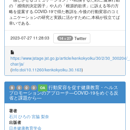
の「感情的決定因子」や人の「根源的欲求」に訴える等の方
略を提案する.COVID-19で得た教訓を,今後の行動変容のコミ
ュニケーションの研究と実践に活かすために,本稿が役立てば
幸いである.
2023-07-27 11:28:03
Twitter
14 + 27
https://www.jstage.jst.go.jp/article/kenkokyoiku/30/2/30_300204/_a
char/ja/
(
info:doi/10.11260/kenkokyoiku.30.163
)
行動変容を促す健康教育・ヘルス
9
0
0
0
OA
プロモーションのアプローチ—COVID-19をめぐる反
省と課題から—
著者
石川 ひろの
宮脇 梨奈
出版者
日本健康教育学会