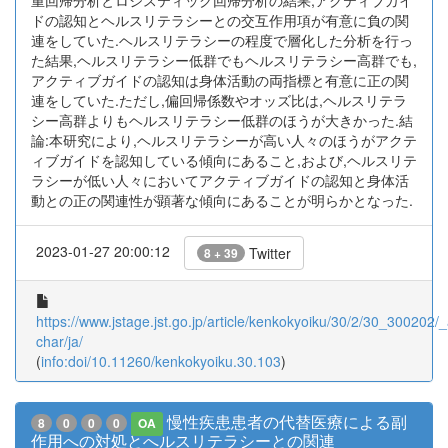
重回帰分析とロジスティック回帰分析の結果,アクティブガイ
ドの認知とヘルスリテラシーとの交互作用項が有意に負の関
連をしていた.ヘルスリテラシーの程度で層化した分析を行っ
た結果,ヘルスリテラシー低群でもヘルスリテラシー高群でも,
アクティブガイドの認知は身体活動の両指標と有意に正の関
連をしていた.ただし,偏回帰係数やオッズ比は,ヘルスリテラ
シー高群よりもヘルスリテラシー低群のほうが大きかった.結
論:本研究により,ヘルスリテラシーが高い人々のほうがアクテ
ィブガイドを認知している傾向にあること,および,ヘルスリテ
ラシーが低い人々においてアクティブガイドの認知と身体活
動との正の関連性が顕著な傾向にあることが明らかとなった.
2023-01-27 20:00:12
Twitter
8 + 39
https://www.jstage.jst.go.jp/article/kenkokyoiku/30/2/30_300202/_a
char/ja/
(
info:doi/10.11260/kenkokyoiku.30.103
)
慢性疾患患者の代替医療による副
8
0
0
0
OA
作用への対処とへルスリテラシーとの関連