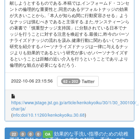
献しようとするものである.本稿では,インフォームド・コンセ
ントの倫理的な重要性と,同意のあるデフォルトナッジの効果
が大きいことから,「本人が知らぬ間に行動変容させる」よう
なナッジは慎むべきであると主張する.また,サンスティーンら
の著書で「慎重型ナッジ支持国」に分類されている日本でナ
ッジを行うことに対する注意を喚起する.最後に,昨今のパーソ
ナライズドナッジの流れを汲み,健康行動に関わるいくつかの
研究を紹介する.パーソナライズドナッジは一律に与えるナッ
ジよりも効果的であるという研究が多いが,パーソナライズす
るということは距離の近い介入を行うということであり,より
倫理的な観点が必要になるだろう.
2022-10-06 23:15:56
Twitter
62 + 202
https://www.jstage.jst.go.jp/article/kenkokyoiku/30/1/30_300100/_a
char/ja/
(
info:doi/10.11260/kenkokyoiku.30.68
)
効果的な手洗い指導のための幼稚
22
0
0
0
OA