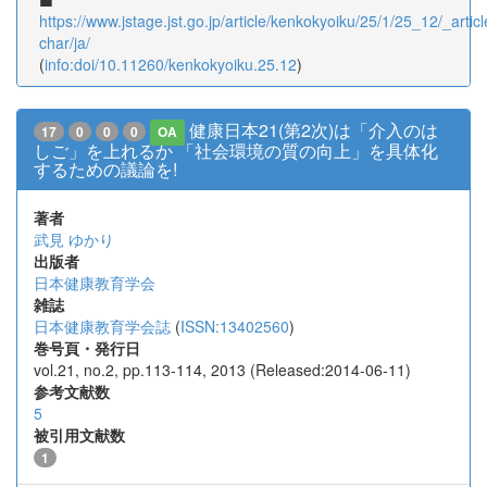
https://www.jstage.jst.go.jp/article/kenkokyoiku/25/1/25_12/_articl
char/ja/
(
info:doi/10.11260/kenkokyoiku.25.12
)
健康日本21(第2次)は「介入のは
17
0
0
0
OA
しご」を上れるか 「社会環境の質の向上」を具体化
するための議論を!
著者
武見 ゆかり
出版者
日本健康教育学会
雑誌
日本健康教育学会誌
(
ISSN:13402560
)
巻号頁・発行日
vol.21, no.2, pp.113-114, 2013 (Released:2014-06-11)
参考文献数
5
被引用文献数
1