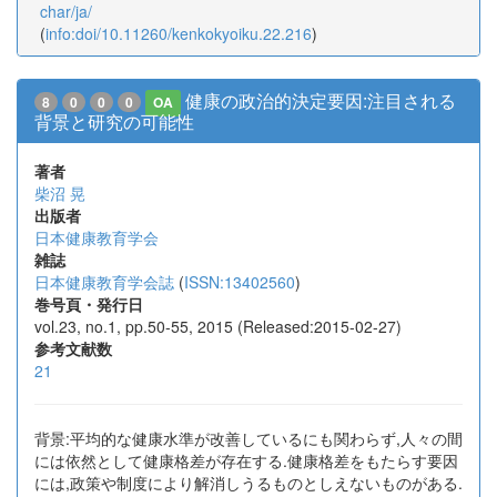
char/ja/
(
info:doi/10.11260/kenkokyoiku.22.216
)
健康の政治的決定要因:注目される
8
0
0
0
OA
背景と研究の可能性
著者
柴沼 晃
出版者
日本健康教育学会
雑誌
日本健康教育学会誌
(
ISSN:13402560
)
巻号頁・発行日
vol.23, no.1, pp.50-55, 2015 (Released:2015-02-27)
参考文献数
21
背景:平均的な健康水準が改善しているにも関わらず,人々の間
には依然として健康格差が存在する.健康格差をもたらす要因
には,政策や制度により解消しうるものとしえないものがある.