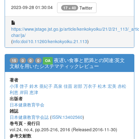
2023-09-28 01:30:04
Twitter
17 + 40
https://www.jstage.jst.go.jp/article/kenkokyoiku/21/2/21_113/_artic
char/ja/
(
info:doi/10.11260/kenkokyoiku.21.113
)
夜遅い食事と肥満との関連:英文
15
0
0
0
OA
文献を用いたシステマティックレビュー
著者
小澤 啓子
鈴木 亜紀子
髙泉 佳苗
岩部 万衣子
松木 宏美
赤松
利恵
岸田 恵津
出版者
日本健康教育学会
雑誌
日本健康教育学会誌
(
ISSN:13402560
)
巻号頁・発行日
vol.24, no.4, pp.205-216, 2016 (Released:2016-11-30)
参考文献数