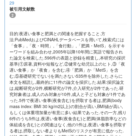
29
被引用文献数
2
目的:夜遅い食事と肥満との関連を把握すること.方
法:PubMedおよびCINAHLデータベースを用いて,検索式には
「食事」,「夜・時間」,「食行動」,「肥満・MetS」を示すキ
ーワードを組み合わせ,2005年以降10年間に英語で報告され
た論文を検索した.596件の表題と抄録を精査し,本研究の採択
基準(①原著,資料や短報など,②健常な幼児以上のヒト,③「夜
遅い食事」か「夜食」を含む,④「肥満」か「MetS」を含
む,⑤基礎研究でない)を満たさない535件を除外した.さらに
本文を精読し,最終的に11件の論文を採択した.結果:採択論文
は,縦断研究が2件,横断研究が7件,介入研究が2件であった.研
究対象者は,成人のみ対象が10件,成人と子ども対象が1件であ
った.5件で夜遅い食事(夜食含む)を摂取する者は,肥満(body
mass index: BMI 30 kg/m2以上)の割合が高い,BMI値が高い,
もしくは体重増加量が有意に多い結果であった.その一方,残り
6件のうち5件は,夜遅い食事(夜食含む)と肥満(体脂肪率などの
体組成を含む)との関連はなく,他の1件は,夜遅い食事を摂取す
る者は,摂取しない者よりもMetSのリスクが有意に低かった.