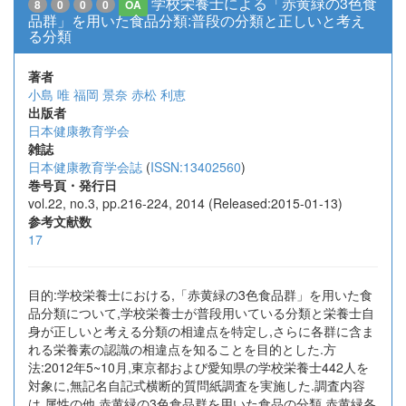
学校栄養士による「赤黄緑の3色食
8
0
0
0
OA
品群」を用いた食品分類:普段の分類と正しいと考え
る分類
著者
小島 唯
福岡 景奈
赤松 利恵
出版者
日本健康教育学会
雑誌
日本健康教育学会誌
(
ISSN:13402560
)
巻号頁・発行日
vol.22, no.3, pp.216-224, 2014 (Released:2015-01-13)
参考文献数
17
目的:学校栄養士における,「赤黄緑の3色食品群」を用いた食
品分類について,学校栄養士が普段用いている分類と栄養士自
身が正しいと考える分類の相違点を特定し,さらに各群に含ま
れる栄養素の認識の相違点を知ることを目的とした.方
法:2012年5~10月,東京都および愛知県の学校栄養士442人を
対象に,無記名自記式横断的質問紙調査を実施した.調査内容
は,属性の他,赤黄緑の3色食品群を用いた食品の分類,赤黄緑各