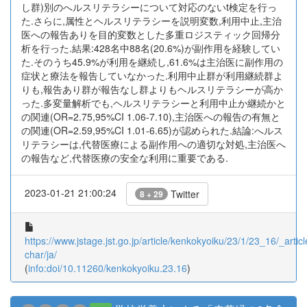
し群)別のへルスリテラシーについて対応のないt検定を行っ
た.さらに,属性とヘルスリテラシーを説明変数,利用中止,主治
医への報告ありを目的変数とした多重ロジスティック回帰分
析を行った.結果:428名中88名(20.6%)が副作用を経験してい
た.そのうち45.9%が利用を継続し,61.6%は主治医に副作用の
症状と療法を報告していなかった.利用中止群が利用継続群よ
りも,報告あり群が報告なし群よりもヘルスリテラシーが高か
った.多変量解析でも,ヘルスリテラシーと利用中止か継続かと
の関連(OR=2.75,95%CI 1.06-7.10),主治医への報告の有無と
の関連(OR=2.59,95%CI 1.01-6.65)が認められた.結論:へルス
リテラシーは,代替医療による副作用への適切な対処,主治医へ
の報告など,代替医療の安全な利用に重要である.
2023-01-21 21:00:24
Twitter
8 + 29
https://www.jstage.jst.go.jp/article/kenkokyoiku/23/1/23_16/_articl
char/ja/
(
info:doi/10.11260/kenkokyoiku.23.16
)