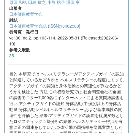
原田 和弘
田島 敬之
小熊 祐子
澤田 亨
出版者
日本健康教育学会
雑誌
日本健康教育学会誌
(
ISSN:13402560
)
巻号頁・発行日
vol.30, no.2, pp.103-114, 2022-05-31 (Released:2022-06-
10)
参考文献数
35
目的:本研究では,ヘルスリテラシーがアクティブガイドの認知
と関連しているかどうかと,ヘルスリテラシーの程度によって,
アクティブガイドの認知と身体活動との関連性が異なるかど
うかを検証した.方法:この横断研究では,社会調査会社の全国
の調査モニター7,000名にインターネットによる質問紙調査を
行い,アクティブガイドの認知,身体活動(中強度以上の身体活
動量,身体活動レベル),ヘルスリテラシー,および基本属性の関
連性を評価した.結果:アクティブガイドの認知を従属変数とし
たロジスティック回帰分析の結果,ヘルスリテラシー得点が有
意に正の関連をしていた.身体活動の両指標を従属変数とした