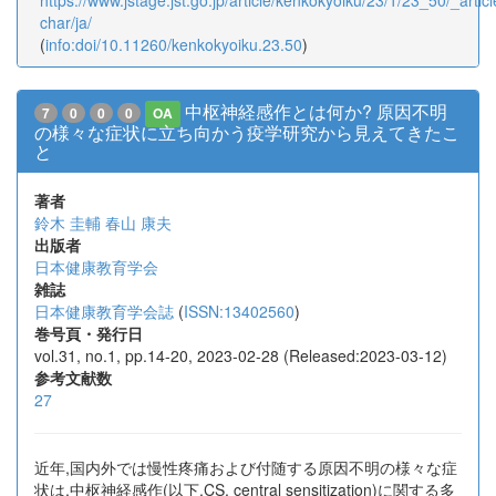
https://www.jstage.jst.go.jp/article/kenkokyoiku/23/1/23_50/_articl
char/ja/
(
info:doi/10.11260/kenkokyoiku.23.50
)
中枢神経感作とは何か? 原因不明
7
0
0
0
OA
の様々な症状に立ち向かう疫学研究から見えてきたこ
と
著者
鈴木 圭輔
春山 康夫
出版者
日本健康教育学会
雑誌
日本健康教育学会誌
(
ISSN:13402560
)
巻号頁・発行日
vol.31, no.1, pp.14-20, 2023-02-28 (Released:2023-03-12)
参考文献数
27
近年,国内外では慢性疼痛および付随する原因不明の様々な症
状は,中枢神経感作(以下,CS, central sensitization)に関する多