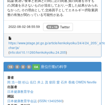
結論:夜遅い食事と肥満との間に正の関連,負の関連を示すも
の,関連を示さないものが混在しており,一貫した結果がみられ
なかった.その理由として,交絡因子としてエネルギー摂取量調
整の有無が関わっている可能性がある.
2022-08-02 08:55:59
Twitter
15 + 16
https://www.jstage.jst.go.jp/article/kenkokyoiku/24/4/24_205/_artic
char/ja/
(
info:doi/10.11260/kenkokyoiku.24.205
)
座位行動の科学
15
0
0
0
OA
著者
岡 浩一朗
杉山 岳巳
井上 茂
柴田 愛
石井 香織
OWEN Neville
出版者
日本健康教育学会
雑誌
日本健康教育学会誌
(
ISSN:13402560
)