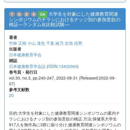
大学生を対象にした健康教育関連
7
0
0
0
OA
シンポジウムのチラシにおけるナッジ別の参加意欲の
検証—ランダム化比較試験—
著者
竹林 正樹
小山 達也
千葉 綾乃
吉池 信男
出版者
日本健康教育学会
雑誌
日本健康教育学会誌
(
ISSN:13402560
)
巻号頁・発行日
vol.30, no.3, pp.240-247, 2022-08-31 (Released:2022-09-
07)
参考文献数
20
目的:大学生を対象にした健康教育関連シンポジウムの案内チ
ラシにおけるナッジ別の参加意欲の検証.方法:保健系大学生
917人を無作為に3群に振り分け,健康教育関連シンポジウムの