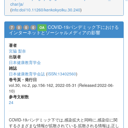
char/ja/
(
info:doi/10.11260/kenkokyoiku.30.240
)
COVID-19パンデミック下における
7
0
0
0
OA
インターネットとソーシャルメディアの影響
著者
宮脇 梨奈
出版者
日本健康教育学会
雑誌
日本健康教育学会誌
(
ISSN:13402560
)
巻号頁・発行日
vol.30, no.2, pp.156-162, 2022-05-31 (Released:2022-06-
10)
参考文献数
24
COVID-19パンデミック下では,感染拡大と同時に,感染症に関
するさまざまな情報が拡散されている.拡散される情報は,正し