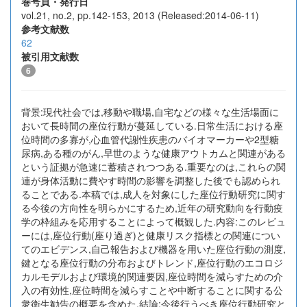
巻号頁・発行日
vol.21, no.2, pp.142-153, 2013 (Released:2014-06-11)
参考文献数
62
被引用文献数
6
背景:現代社会では,移動や職場,自宅などの様々な生活場面に
おいて長時間の座位行動が蔓延している.日常生活における座
位時間の多寡が,心血管代謝性疾患のバイオマーカーや2型糖
尿病,ある種のがん,早世のような健康アウトカムと関連がある
という証拠が急速に蓄積されつつある.重要なのは,これらの関
連が身体活動に費やす時間の影響を調整した後でも認められ
ることである.本稿では,成人を対象にした座位行動研究に関す
る今後の方向性を明らかにするため,近年の研究動向を行動疫
学の枠組みを応用することによって概観した.内容:このレビュ
ーには,座位行動(座り過ぎ)と健康リスク指標との関連につい
てのエビデンス,自己報告および機器を用いた座位行動の測度,
鍵となる座位行動の分布およびトレンド,座位行動のエコロジ
カルモデルおよび環境的関連要因,座位時間を減らすための介
入の有効性,座位時間を減らすことや中断することに関する公
衆衛生勧告の概要を含めた.結論:今後行うべき座位行動研究と