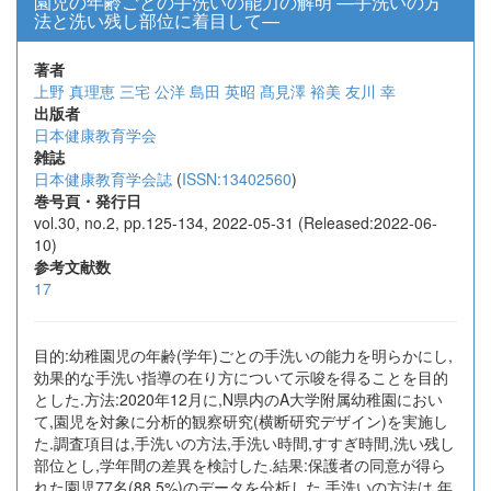
園児の年齢ごとの手洗いの能力の解明 —手洗いの方
法と洗い残し部位に着目して—
著者
上野 真理恵
三宅 公洋
島田 英昭
髙見澤 裕美
友川 幸
出版者
日本健康教育学会
雑誌
日本健康教育学会誌
(
ISSN:13402560
)
巻号頁・発行日
vol.30, no.2, pp.125-134, 2022-05-31 (Released:2022-06-
10)
参考文献数
17
目的:幼稚園児の年齢(学年)ごとの手洗いの能力を明らかにし,
効果的な手洗い指導の在り方について示唆を得ることを目的
とした.方法:2020年12月に,N県内のA大学附属幼稚園におい
て,園児を対象に分析的観察研究(横断研究デザイン)を実施し
た.調査項目は,手洗いの方法,手洗い時間,すすぎ時間,洗い残し
部位とし,学年間の差異を検討した.結果:保護者の同意が得ら
れた園児77名(88.5%)のデータを分析した.手洗いの方法は,年