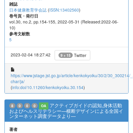
雑誌
日本健康教育学会誌
(
ISSN:13402560
)
巻号頁・発行日
vol.30, no.2, pp.154-155, 2022-05-31 (Released:2022-06-
10)
参考文献数
5
2023-02-04 18:27:42
Twitter
9 + 15
https://www.jstage.jst.go.jp/article/kenkokyoiku/30/2/30_300214/_a
char/ja/
(
info:doi/10.11260/kenkokyoiku.30.154
)
アクティブガイドの認知,身体活動
8
0
0
0
OA
およびヘルスリテラシー—横断デザインによる全国イ
ンターネット調査データより—
著者