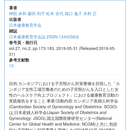
著者
神田 未和
藤田 則子
松本 安代
堀口 逸子
木村 正
出版者
日本健康教育学会
雑誌
日本健康教育学会誌
(
ISSN:13402560
)
巻号頁・発行日
vol.27, no.2, pp.173-183, 2019-05-31 (Released:2019-05-
31)
参考文献数
15
目的:カンボジアにおける子宮頸がん対策整備を目指した「カ
ンボジア女性工場労働者のための子宮頸がんを入口とした女
性のヘルスケア向上プロジェクト」における健康教育活動の
実践報告をすること.事業/活動内容:カンボジア産婦人科学会
(Cambodian Society of Gynecology and Obstetrics: SCGO)
は,日本産婦人科学会(Japan Society of Obstetrics and
Gynecology: JSOG),国立国際医療研究センター(National
Center for Global Health and Medicine: NCGM)と共に,包括
的な子宮頸がん対策事業を実施した(2015年10月-2018年9