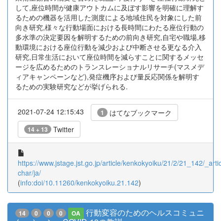
して,座位時間が健康アウトカムに及ぼす影響を明確に理解す
るための機器を活用した測度による地域住民を対象にした前
向き研究,様々な行動場面における長時間にわたる座位行動の
多水準の決定要因を解明するための前向き研究,自宅や職場,移
動環境における座位行動を減少および中断させる更なる介入
研究,日常生活において座位時間を減らすことに関するメッセ
ージを広めるためのトランスレーショナルリサーチ(マスメデ
ィアキャンペーンなど),発症機序および量反応関係を解明す
るための実験研究などが挙げられる.
2021-07-24 12:15:43
はてなブックマーク
1
Twitter
14 + 13
https://www.jstage.jst.go.jp/article/kenkokyoiku/21/2/21_142/_artic
char/ja/
(
info:doi/10.11260/kenkokyoiku.21.142
)
行動変容のためのヘルスコミュニ
14
0
0
0
OA