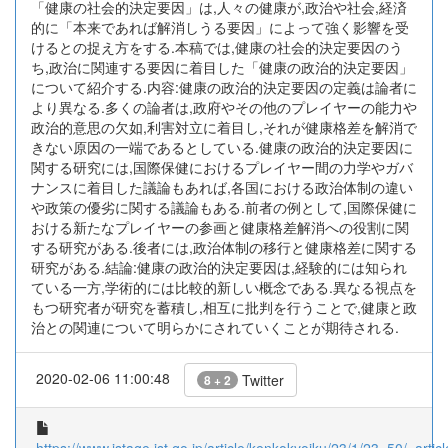
「健康の社会的決定要因」は,人々の健康が,政治や社会,経済
的に「本来であれば解消しうる要因」によって強く影響を受
けるとの捉え方をする.本稿では,健康の社会的決定要因のう
ち,政治に関連する要因に着目した「健康の政治的決定要因」
について紹介する.内容:健康の政治的決定要因の定義は論者に
より異なる.多くの論者は,政府やその他のプレイヤーの能力や
政治的意思の欠如,利害対立に着目し,それが健康格差を解消で
きない原因の一端であるとしている.健康の政治的決定要因に
関する研究には,国際保健におけるプレイヤー間の力学やガバ
ナンスに着目した議論もあれば,各国における政治体制の違い
や政策の優劣に関する議論もある.前者の例として,国際保健に
おける新たなプレイヤーの参画と健康格差解消への役割に関
する研究がある.後者には,政治体制の移行と健康格差に関する
研究がある.結論:健康の政治的決定要因は,経験的には知られ
ている一方,学術的には比較的新しい概念である.異なる視点を
もつ研究者が研究を蓄積し,相互に批判を行うことで,健康と政
治との関連について明らかにされていくことが期待される.
2020-02-06 11:00:48
Twitter
8 + 2