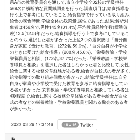
県A市の教育委員会を通して,市立小学校全32校の学級担任
569名に横断的な質問紙調査を行った.調査項目は,給食指導を
行う上で参考にしていること,給食指導で行っている取り組み,
給食の喫食時間,学級全体の残菜量,属性であった.結果:解析対
象者は456名で,男性143名(31.4%),平均教員経験年数(標準偏
差)13.5(12.5)年だった.給食指導を行う上で参考にしているこ
とのうち,選択した者が多かった上位3つの選択肢は「自分自
身が家庭で受けた教育」(272名,59.6%),「自分自身が小学校
のときに受けた給食指導」(208名,45.6%),「栄養教諭・学校
栄養職員と相談」(172名,37.7%)だった.「栄養教諭・学校栄
養職員と相談」を選択した者はしなかった者と比較して,女性,
給食に関する校務分掌経験がある者,給食が自校式の者が多く,
給食指導での取り組み個数が多かった.結論:学級担任は,自分
自身が家庭や小学校で受けた教育を参考に給食指導をしてい
る者が多かった.栄養教諭・学校栄養職員と相談している者は
4割程度で,給食に関する校務分掌経験がある者や給食が自校
式の者などの栄養教諭・学校栄養職員と関わる機会のある者
が多かった.
2022-03-29 17:34:46
Twitter
18 + 16