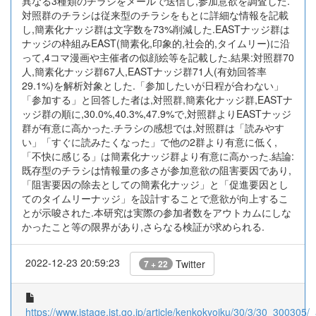
異なる3種類のチラシをメールで送信し,参加意欲を調査した.
対照群のチラシは従来型のチラシをもとに詳細な情報を記載
し,簡素化ナッジ群は文字数を73%削減した.EASTナッジ群は
ナッジの枠組みEAST(簡素化,印象的,社会的,タイムリー)に沿
って,4コマ漫画や主催者の似顔絵等を記載した.結果:対照群70
人,簡素化ナッジ群67人,EASTナッジ群71人(有効回答率
29.1%)を解析対象とした.「参加したいが日程が合わない」
「参加する」と回答した者は,対照群,簡素化ナッジ群,EASTナ
ッジ群の順に,30.0%,40.3%,47.9%で,対照群よりEASTナッジ
群が有意に高かった.チラシの感想では,対照群は「読みやす
い」「すぐに読みたくなった」で他の2群より有意に低く,
「不快に感じる」は簡素化ナッジ群より有意に高かった.結論:
既存型のチラシは情報量の多さが参加意欲の阻害要因であり,
「阻害要因の除去としての簡素化ナッジ」と「促進要因とし
てのタイムリーナッジ」を設計することで意欲が向上するこ
とが示唆された.本研究は実際の参加者数をアウトカムにしな
かったこと等の限界があり,さらなる検証が求められる.
2022-12-23 20:59:23
Twitter
7 + 22
https://www.jstage.jst.go.jp/article/kenkokyoiku/30/3/30_300305/_a