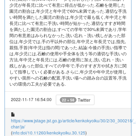
少児が年長児に比べて有意に得点が低かった.石鹸を使用した
園児の割合は,年少児と年中児で60%未満であった.適切な手洗
い時間を満たした園児の割合は,年少児で最も低く,年中児と年
長児に比べて有意に手洗い時間が短かった.適切なすすぎ時間
を満たした園児の割合は,すべての学年で30%未満であり,学年
間の有意差はみられなかった.洗い忘れ・洗い残しがあった部
位は,年少児では,手の平以外の部位,年中児と年長児では,指先,
親指,手首(年中児は指の間)であった.結論:今後の手洗い指導で
は,年少児には,石鹸の使用や手全体を洗う等の適切な手洗いの
方法,年中児と年長児には,石鹸の使用に加え,洗い忘れ・洗い
残しがあった部位,すべての学年で,手のすすぎ方や拭き方に関
して指導していく必要がある.さらに,年少児や年中児が使用し
やすい箇所への石鹸の配置,手洗い場への踏み台の設置等,手洗
いの環境の工夫が必要である.
2022-11-17 16:54:00
Twitter
22 + 58
https://www.jstage.jst.go.jp/article/kenkokyoiku/30/2/30_300218/_a
char/ja/
(
info:doi/10.11260/kenkokyoiku.30.125
)