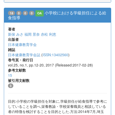
小学校における学級担任による給
18
0
0
0
OA
食指導
著者
新保 みさ
福岡 景奈
赤松 利恵
出版者
日本健康教育学会
雑誌
日本健康教育学会誌
(
ISSN:13402560
)
巻号頁・発行日
vol.25, no.1, pp.12-20, 2017 (Released:2017-02-28)
参考文献数
15
被引用文献数
3
目的:小学校の学級担任を対象に,学級担任が給食指導で参考に
していることを調べ,栄養教諭・学校栄養職員と相談している
者の特徴を検討することを目的とした.方法:2014年7月,埼玉