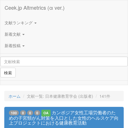
Ceek.jp Altmetrics (α ver.)
文献ランキング
新着文献
新着投稿
検索
ホーム
文献一覧: 日本健康教育学会 (出版者)
141件
カンボジア女性工場労働者のた
100
0
0
0
OA
めの子宮頸がん対策を入口とした女性のヘルスケア向
上プロジェクトにおける健康教育活動