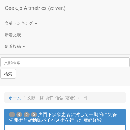
Ceek.jp Altmetrics (α ver.)
文献ランキング
新着文献
新着投稿
検索
ホーム
文献一覧: 野口 信弘 (著者)
1件
声門下狭窄患者に対して一期的に気管
1
0
0
0
切開術と冠動脈バイパス術を行った麻酔経験