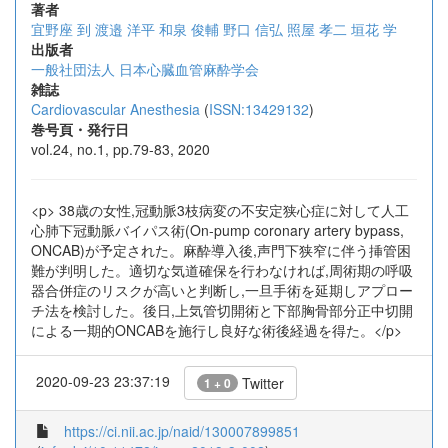
著者
宜野座 到
渡邉 洋平
和泉 俊輔
野口 信弘
照屋 孝二
垣花 学
出版者
一般社団法人 日本心臓血管麻酔学会
雑誌
Cardiovascular Anesthesia
(
ISSN:13429132
)
巻号頁・発行日
vol.24, no.1, pp.79-83, 2020
<p> 38歳の女性,冠動脈3枝病変の不安定狭心症に対して人工
心肺下冠動脈バイパス術(On-pump coronary artery bypass,
ONCAB)が予定された。麻酔導入後,声門下狭窄に伴う挿管困
難が判明した。適切な気道確保を行わなければ,周術期の呼吸
器合併症のリスクが高いと判断し,一旦手術を延期しアプロー
チ法を検討した。後日,上気管切開術と下部胸骨部分正中切開
による一期的ONCABを施行し良好な術後経過を得た。</p>
2020-09-23 23:37:19
Twitter
1 + 0
https://ci.nii.ac.jp/naid/130007899851