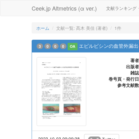
Ceek.jp Altmetrics (α ver.)
文献ランキング
ホーム
文献一覧: 髙木 美佳 (著者)
1件
エピルビシンの血管外漏出
3
0
0
0
OA
著者
出版者
雑誌
巻号頁・発行日
参考文献数
2023-10-03 09:09:38