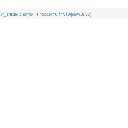
7/_article/-char/ja/
(
info:doi/10.11310/jsswc.8.57
)