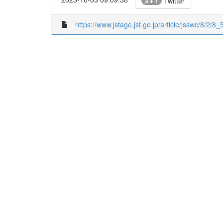
Twitter
3 + 7
https://www.jstage.jst.go.jp/article/jsswc/8/2/8_5