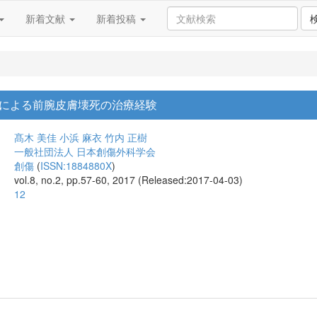
新着文献
新着投稿
による前腕皮膚壊死の治療経験
髙木 美佳
小浜 麻衣
竹内 正樹
一般社団法人 日本創傷外科学会
創傷
(
ISSN:1884880X
)
vol.8, no.2, pp.57-60, 2017 (Released:2017-04-03)
12