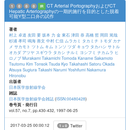
CT Arterial PortographyおよびCT
1
0
0
0
IR
Hepatic Arteriographyの一期的施行を目的とした脱着
可能Y型二口弁の試作
著者
村上 卓道
友田 要
坂本 力
金 東石
津田 恭
高橋 哲
岡田 篤哉
杉浦 孝司
鳴海 善文
中村 仁信
ムラカミ タカミチ
トモダ カナ
メ
サカモト ツトム
キム トンソ
ツダ キョウ
タカハシ サトル
オカダ アツヤ
スギウラ タカシ
ナルミ ヨシフミ
ナカムラ ヒ
ロノブ
Murakami Takamichi
Tomoda Kaname
Sakamoto
Tsutomu
Kim Tonsok
Tsuda Kyo
Takahashi Satoru
Okada
Atsuya
Sugiura Takashi
Narumi Yoshifumi
Nakamura
Hironobu
出版者
日本医学放射線学会
雑誌
日本医学放射線学会雑誌
(
ISSN:00480428
)
巻号頁・発行日
vol.57, no.7, pp.430-432, 1997-06-25
2017-03-25 00:00:12
Twitter
1 + 0