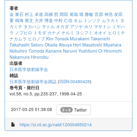
著者
金 東石
村上 卓道
高橋 哲
岡田 篤哉
堀 雅敏
宮原 伸浩
友田
要
鳴海 善文
大井 博道
中村 仁信
キム トンソク
ムラカミ タ
カミチ
タカハシ サトル
オカダ アツヤ
ホリ マサトシ
ミヤハ
ラ ノブヒロ
トモダ カナメ
ナルミ ヨシフミ
オオイ ヒロミチ
ナカムラ ヒロノブ
Kim Tonsok
Murakami Takamichi
Takahashi Satoru
Okada Atsuya
Hori Masatoshi
Miyahara
Nobuhiro
Tomoda Kaname
Narumi Yoshifumi
Oi Hiromichi
Nakamura Hironobu
出版者
日本医学放射線学会
雑誌
日本医学放射線学会雑誌
(
ISSN:00480428
)
巻号頁・発行日
vol.58, no.5, pp.235-237, 1998-04-25
2017-03-25 01:38:08
Twitter
2 + 0
https://ci.nii.ac.jp/naid/120004850214