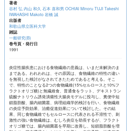
著者
谷村 弘
内山 和久
石本 喜和男
OCHIAI Minoru
TUJI Takeshi
IWAHASHI Makoto
岩橋 誠
出版者
和歌山県立医科大学
雑誌
一般研究(B)
巻号頁・発行日
1991
炎症性腸疾患における食物繊維の意義は、いまだ未解決のま
まである。われわれは、その原因は、食物繊維の特性の違い
を無視した検討がなされてきたためであると考える。そこ
で、特性のことなる2つの食物繊維(15%セルロースと10%フ
ラクトオリゴ糖)と無繊維食、普通食をラット、デキストラン
硫酸ナトリウム誘発潰瘍性大腸炎モデルに投与し、糞便中短
鎖脂肪酸、腸内細菌叢、病理組織学的検討を行い、食物繊維
の炎症予防効果、治癒促進効果について検討した。その結
果、同じ食物繊維でもセルロースに代表される不溶性で、刺
激性の強い食物繊維は、むしろ炎症を助長するが、フラクト
オリゴ糖では、腸内細菌叢を早期に改善し、短鎖脂肪酸を増