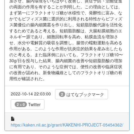
加させ、腸内環境をいちはやく改善し、炎症予防・治癒促進
の両面の作用を有することが判明した。この理由としては、
まず第一にフラクトオリゴ糖が水様性で、発酵性に富み、な
かでもビフィズス菌に選択的に利用される特性からビフィズ
ス菌優位の腸内細菌叢を作り出し、短鎖脂肪酸代謝を活性化
するためであると考える。短鎖脂肪酸は、大腸粘膜細胞のエ
ネルギー源であり、細胞回転率を高め、粘膜血流を増加さ
せ、水分や電解質の吸収を調整し、腸管の蠕動運動を高める
作用がある。このような作用が抗炎症的効果を産み出したも
のと考える。また臨床例においても、フラクトオリゴ糖10〜
30g/日を投与した結果、腸内細菌の改善や短鎖脂肪酸の増加
に有用であり、そのような症例では、便性の改善や臨床症状
の改善が認めれ、新食物繊維としてのフラクトオリゴ糖の有
用性が確認された。
2022-10-14 22:03:00
はてなブックマーク
2
Twitter
2 + 0
https://kaken.nii.ac.jp/grant/KAKENHI-PROJECT-05454362/