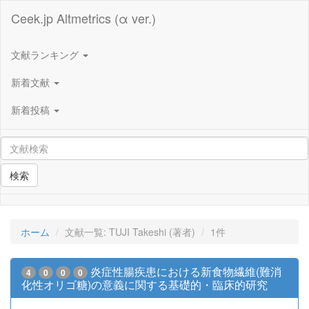
Ceek.jp Altmetrics (α ver.)
文献ランキング
新着文献
新着投稿
検索
ホーム
文献一覧: TUJI Takeshi (著者)
1件
炎症性腸疾患における新食物繊維(難消
4
0
0
0
化性オリゴ糖)の意義に関する基礎的・臨床的研究