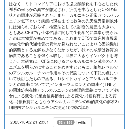
はなく、ミトコンドリアにおける脂肪酸酸化を中心とした代
謝系の何らかの異常が想定され、疲労を中心としたCFSの症
状との関連が示唆された。また、カルニチン正常,アシルカル
ニチン低下という病態は現在までに数例の先天性異常例以外
には知られておらず、検査法としての診断的意義も大きい。
ともあれCFSでは生体代謝に関して生化学的に異常が見られ
たのは本物質が初めてである。これまでCFSで臨床検査異常
や生化学的代謝物質の異常が見られないことより心因的機能
的病態とする見解も少なくなかったが、我々の成績は器質的
病変であることを強く示唆し、世界に大きなインパクトを与
えた。本研究は、CFSにおけるアシルカルニチン減少のメカ
ニズムを明らかにすることをめざすとともに、細胞レベルで
のアシルカルニチンの作用やその代謝について下記の点につ
いて検討したものである。1)サイトカインとアシルカルニチ
ンとの関連についてア)インターフェロンとの関連イ)TNFと
の関連2)内在性アシルカルニチンの生理的意義についてア)絶
食による変化イ)絶食後再節食による変化ウ)糖負荷による変
化エ)糖負荷にともなうアシルカルニチンの動的変化の解析3)
細胞内アシルカルニチンの測定4)治療の試み
2023-10-02 21:23:01
Twitter
53 + 156