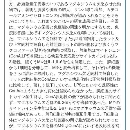
方、必須微量栄養素の1つであるマグネシウムを欠乏させた動
物では、著明な脾臓や胸線の肥大、リンパ球こ増加、カテコ
ールアミンやセロトニンの代謝異常が認められることを明ら
かにしてきた。これまでのこれらの研究成果に注目し、今回
は、マグネシウム栄養と免疫能の関連を明かにするため、免
疫応答能に及ぼすマグネシウム欠乏の影響について検討し
た。マグネシウム欠乏飼料で1または2週間飼育したラット及
び正常飼料で飼育した対照群ラットの脾細胞および腹くうマ
クロファージ(MΦ)を無菌的に採取し、脾細胞はマイトジェン
(ConA,LPS)刺激による幼若化反応及びサイトカイン(IL-2,IL-
3)活性、腹くうMΦはIL-1,IL-6活性を測定した。また、脾細胞
からT細胞を分離して、MΦと混合培養して、それぞれの機能
をさらに詳細に検討した。マグネシウム欠乏飼料で飼育した
ラットの脾細胞のConAにたいする幼若化能は正常飼料摂取群
に比較して、著しく低下していた。LPSにたいする反応性は
ConAのような大きな変化は認められなかった。脾細胞のサイ
トカイン産生能は、ConA反応性の低下が認められたに関わら
ず、マグネシウム欠乏群のIL-2値がやや高値であった。MΦの
サイトカイン産生能はIL-2,IL-6ともにマグネシウム欠乏群で高
値の傾向があった。脾T細胞とMΦの相互作用では、T細胞自
体はマグネシウム欠乏と対照群の間で差が認められなかった
が、マグネシウム欠乏群のMΦはConAにたいする反応性を補