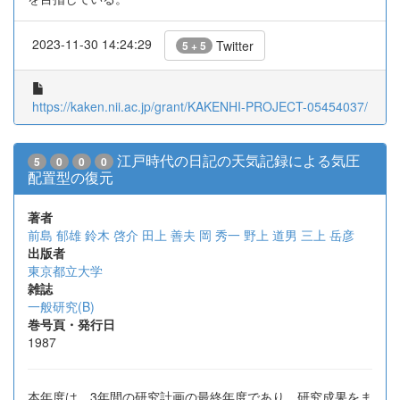
2023-11-30 14:24:29
Twitter
5 + 5
https://kaken.nii.ac.jp/grant/KAKENHI-PROJECT-05454037/
江戸時代の日記の天気記録による気圧
5
0
0
0
配置型の復元
著者
前島 郁雄
鈴木 啓介
田上 善夫
岡 秀一
野上 道男
三上 岳彦
出版者
東京都立大学
雑誌
一般研究(B)
巻号頁・発行日
1987
本年度は、3年間の研究計画の最終年度であり、研究成果をま