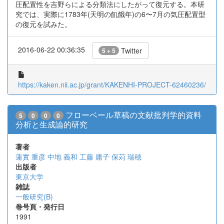
圧配置性を吉野らによる分類法にしたがって復元する。本研
究では、実際に1783年(天明の飢餓年)の6〜7月の気圧配置型
の復元を試みた。
2016-06-22 00:36:35
Twitter
5 + 5
https://kaken.nii.ac.jp/grant/KAKENHI-PROJECT-62460236/
フローベール草稿の文献批判学的資料
5
0
0
0
分析と生成論的研究
著者
蓮實 重彦
中地 義和
工藤 庸子
保苅 瑞穂
出版者
東京大学
雑誌
一般研究(B)
巻号頁・発行日
1991