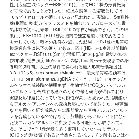
性用広宿主域ベクターRSF1010によってHD-1株の形質転換
が可能であることが判った。細胞を懸濁する溶液としては
10%グリセロールが適していると思われた。実際に、Sm耐性
株(形質転換体)からプラスミドを抽出してアガロースゲル電
気泳動で調べた結果、RSF1010の存在が確認できた。この結
果は、RSF1010はHD-1株細胞内で独立複製可能であること
も示している。種々の条件を検討した結果、HD-1株の形質転
換最適条件は以下の通りである。宿主(HD-1株),定常期前期菌
体:ベクター,RSF1010(Sm^r):選択圧,Sm20μg/ml:電気パルス
(方形波):電界強度,5kV/cm:パルス幅,1ms:遺伝子発現までの培
養時間,3時間。以上の条件で得られる最大形質転換頻度は
3.3×10^<-5>transformants/viable cell、最大形質転換効率は
1.1×10^5transformants/μgDNAであった。【2】アルカン/ア
ルケン生合成経路の解明まず、生物学的にCO_2からアルカ
ン/アルケンを合成する経路のなかで最も研究が遅れており、
実際反応律速になっている可能性が高いと思われる脂肪酸か
らアルカン/アルケンへの変換反応について検討した。緑藻類
などを用いた研究成果からは脂肪酸から直接アルカン/アルケ
ンを合成しているのではなく、脂肪酸からアルデヒドになっ
た後アルカン/アルケンに変換される可能性が示唆されてい
る。そこでHD-1株が最も多く蓄積していたヘキサデカン
(C16)の前駆物質であると予想されるパルミチン酸あるいはヘ