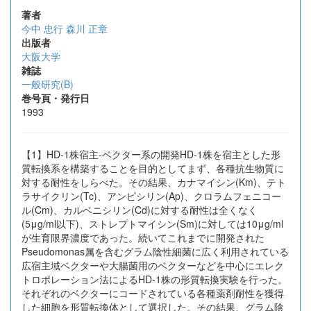
著者
今中 忠行
森川 正章
出版者
大阪大学
雑誌
一般研究(B)
巻号頁・発行日
1993
【1】HD-1株宿主-ベクター系の開発HD-1株を宿主とした形
質転換系を構築することを目的としてまず、各種抗生物質に
対する耐性をしらべた。その結果、カナマイシン(Km)、テト
ラサイクリン(Tc)、アンピシリン(Ap)、クロラムフェニコー
ル(Cm)、カルベニシリン(Cd)に対する耐性は全くなく
(5μg/ml以下)、ストレプトマイシン(Sm)に対しては10μg/ml
が生育限界濃度であった。続いてこれまでに開発された
Pseudomonas属を含むグラム陰性細菌に広く利用されている
広宿主域ベクターや大腸菌用のベクターなどを中心にエレク
トロポレーション法によるHD-1株の形質転換実験を行った。
それぞれのベクターにコードされている各種薬剤耐性を獲得
した細胞を形質転換体として選択した。その結果、グラム陰