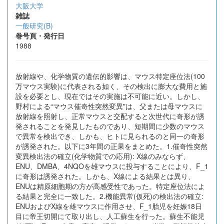
大阪大学
雑誌
一般研究(B)
巻号頁・発行日
1988
放射線や、化学物質の遺伝的影響は、マウス特定座位法(100
万マウス実験)に代表される如く、その検出に膨大な費用と施
設を必要とし、現在ではその実施は不可能に近い。しかし、
野村による“マウス催奇性突然変異"は、父または母マウスに
放射線を照射し、正常マウスと交配すると次世代に奇形が誘
発されることを発見したものであり、短期間に少数のマウス
で異常を検出でき、しかも、ヒトに見られるのと同一の奇形
が誘発された。以下に3年間の正果をまとめた。1.催奇性突然
変異検出法の確立(化学物質での応用): X線のみならず、
ENU、DMBA、4NQOを雄マウスに投与することにより、F_1
に奇形は誘発された。しかも、X線による結果とは異り、
ENUは精原細胞期の方が高感受性であった。特定座位法によ
る結果と完全に一致した。2.機能異常(仮死)の検出法の確立:
ENUおよびX線を雄マウスに作用させ、F_1胎児を妊娠18日
目に帝王切開にて取り出し、人工蘇生を行った。蘇生不能児