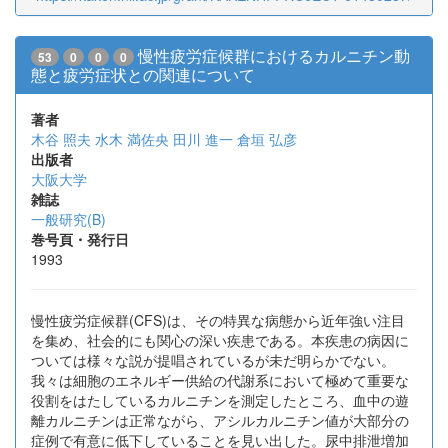
慢性疲労症候群におけるカルニチン動
53
0
0
0
態と疲労症状との関連について
著者
木谷 照夫
水木 満佐央
田川 進一
倉垣 弘彦
出版者
大阪大学
雑誌
一般研究(B)
巻号頁・発行日
1993
慢性疲労症候群(CFS)は、その特異な病態から近年強い注目
を集め、社会的にも関心の深い疾患である。本疾患の病因に
ついては様々な説が提唱されているが未だ明らかでない。
我々は細胞のエネルギー供給の代謝系において極めて重要な
役割をはたしているカルニチンを測定したところ、血中の遊
離カルニチンは正常ながら、アシルカルニチン値が大部分の
症例で有意に低下していることを見い出した。尿中排泄増加