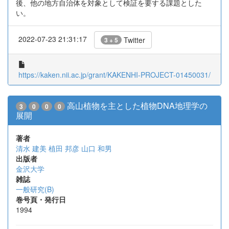
後、他の地方自治体を対象として検証を要する課題とした
い。
2022-07-23 21:31:17
Twitter
3 + 5
https://kaken.nii.ac.jp/grant/KAKENHI-PROJECT-01450031/
高山植物を主とした植物DNA地理学の
3
0
0
0
展開
著者
清水 建美
植田 邦彦
山口 和男
出版者
金沢大学
雑誌
一般研究(B)
巻号頁・発行日
1994