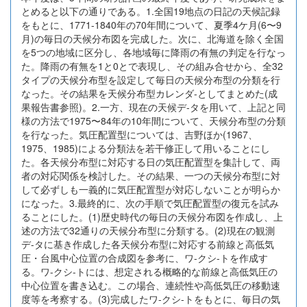
とめると以下の通りである。1.全国19地点の日記の天候記録
をもとに、1771-1840年の70年間について、夏季4ケ月(6〜9
月)の毎日の天候分布図を完成した。次に、北海道を除く全国
を5つの地域に区分し、各地域毎に降雨の有無の判定を行なっ
た。降雨の有無を1と0とで表現し、その組み合せから、全32
タイプの天候分布型を設定して毎日の天候分布型の分類を行
なった。その結果を天候分布型カレンダ-としてまとめた(成
果報告書参照)。2.一方、現在の天候デ-タを用いて、上記と同
様の方法で1975〜84年の10年間について、天候分布型の分類
を行なった。気圧配置型については、吉野ほか(1967、
1975、1985)による分類法を若干修正して用いることにし
た。各天候分布型に対応する日の気圧配置型を集計して、両
者の対応関係を検討した。その結果、一つの天候分布型に対
して必ずしも一義的に気圧配置型が対応しないことが明らか
になった。3.最終的に、次の手順で気圧配置型の復元を試み
ることにした。(1)歴史時代の毎日の天候分布図を作成し、上
述の方法で32通りの天候分布型に分類する。(2)現在の観測
デ-タに基き作成した各天候分布型に対応する前線と高低気
圧・台風中心位置の合成図を参考に、ワ-クシ-トを作成す
る。ワ-クシ-トには、想定される概略的な前線と高低気圧の
中心位置を書き込む。この場合、連続性や高低気圧の移動速
度等を考察する。(3)完成したワ-クシ-トをもとに、毎日の気