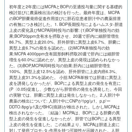
初年度と2年度にはMCPAとBOPの至適投与量に関する基礎的
検討並びに農薬検出法の検討を行った。最終年度は、MCPA
のBOP胆嚢発癌促進作用並びに胆石症患者胆汁中の農薬排泄
の有無につき検討した。1. BOP長期投与によるハムスタ-胆道
上皮の変化及びMCPA同時投与の影響: (1)BOP単独投与の効
果;BOP20ppm含有水を摂取させ、20週で肝内に細胆管増生
86.7%、異型上皮20.0%、肝外胆管に異型上皮6.7%、胆嚢に
異型上皮6.7%の発生を認めた。(2)MCPA単独投与の効
果:MCPA 4000ppm含有固形飼料摂取20週で肝内には細胆管
増生を60.0%に認めたが、異型上皮の発現は認められなかっ
た。(3)BOP,MCPA同時投与の効果:肝内には細胆管増生
100%、異型上皮12.5%を認め、肝外胆管に上皮内癌6.3%、
異型上皮31.3%を認めた。 小括:MCPA単独では胆道に異型上
皮を誘発しなかったが、BOPによる異型上皮の発生を有意に
(P〈0.05)促進し、少数ながら胆管癌の発生を誘発した。今回
の実験では、胆嚢に異型上皮は発生しなかった。2.人胆汁中
農薬の検出について: 人胆汁中にCNPが1pg/μ1、p,p'ー
DDTO.8pg/μ1及びBHC(痕跡)が検出された。しかしMCPAは
検出されなかった。〔結論〕MCPAは、BOPによる胆嚢の異
型上皮の発生を促進しなかったが、胆管ではBOPによる異型
上皮の発生を促進した。この結果より、MCPAは胆道上皮に
対して発癌プロモ-タ-作用を持つ可能性が示唆された。人胆