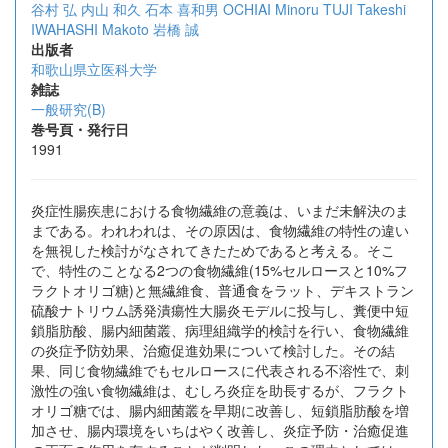
谷村 弘
内山 和久
石本 喜和男
OCHIAI Minoru
TUJI Takeshi
IWAHASHI Makoto
岩橋 誠
出版者
和歌山県立医科大学
雑誌
一般研究(B)
巻号頁・発行日
1991
炎症性腸疾患における食物繊維の意義は、いまだ未解決のま
まである。われわれは、その原因は、食物繊維の特性の違い
を無視した検討がなされてきたためであると考える。そこ
で、特性のことなる2つの食物繊維(15%セルロースと10%フ
ラクトオリゴ糖)と無繊維食、普通食をラット、デキストラン
硫酸ナトリウム誘発潰瘍性大腸炎モデルに投与し、糞便中短
鎖脂肪酸、腸内細菌叢、病理組織学的検討を行い、食物繊維
の炎症予防効果、治癒促進効果について検討した。その結
果、同じ食物繊維でもセルロースに代表される不溶性で、刺
激性の強い食物繊維は、むしろ炎症を助長するが、フラクト
オリゴ糖では、腸内細菌叢を早期に改善し、短鎖脂肪酸を増
加させ、腸内環境をいちはやく改善し、炎症予防・治癒促進