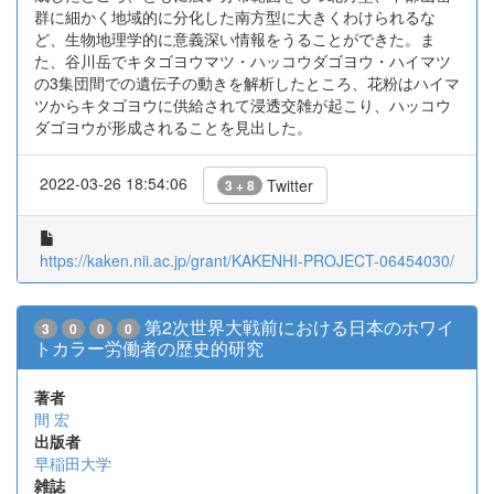
群に細かく地域的に分化した南方型に大きくわけられるな
ど、生物地理学的に意義深い情報をうることができた。ま
た、谷川岳でキタゴヨウマツ・ハッコウダゴヨウ・ハイマツ
の3集団間での遺伝子の動きを解析したところ、花粉はハイマ
ツからキタゴヨウに供給されて浸透交雑が起こり、ハッコウ
ダゴヨウが形成されることを見出した。
2022-03-26 18:54:06
Twitter
3 + 8
https://kaken.nii.ac.jp/grant/KAKENHI-PROJECT-06454030/
第2次世界大戦前における日本のホワイ
3
0
0
0
トカラー労働者の歴史的研究
著者
間 宏
出版者
早稲田大学
雑誌