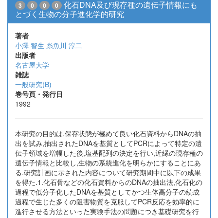
化石DNA及び現存種の遺伝子情報にも
3
0
0
0
とづく生物の分子進化学的研究
著者
小澤 智生
糸魚川 淳二
出版者
名古屋大学
雑誌
一般研究(B)
巻号頁・発行日
1992
本研究の目的は,保存状態が極めて良い化石資料からDNAの抽
出を試み,抽出されたDNAを基質としてPCRによって特定の遺
伝子領域を増幅した後,塩基配列の決定を行い,近縁の現存種の
遺伝子情報と比較し,生物の系統進化を明らかにすることにあ
る.研究計画に示された内容について研究期間中に以下の成果
を得た.1.化石骨などの化石資料からのDNAの抽出法,化石化の
過程で低分子化したDNAを基質としてかつ生体高分子の続成
過程で生じた多くの阻害物質を克服してPCR反応を効率的に
進行させる方法といった実験手法の問題につき基礎研究を行