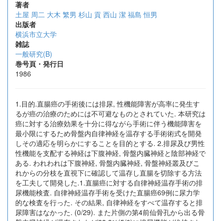
著者
土屋 周二
大木 繁男
杉山 貢
西山 潔
福島 恒男
出版者
横浜市立大学
雑誌
一般研究(B)
巻号頁・発行日
1986
1.目的.直腸癌の手術後には排尿, 性機能障害が高率に発生す
るが癌の治療のためには不可避なものとされていた. 本研究は
癌に対する治療効果を十分に得ながら手術に伴う機能障害を
最小限にするため骨盤内自律神経を温存する手術術式を開発
しその適応を明らかにすることを目的とする. 2.排尿及び男性
性機能を支配する神経は下腹神経, 骨盤内臓神経と陰部神経で
ある. われわれは下腹神経, 骨盤内臓神経, 骨盤神経叢及びこ
れからの分枝を直視下に確認して温存し直腸を切除する方法
を工夫して開発した.1.直腸癌に対する自律神経温存手術の排
尿機能検査. 自律神経温存手術を受けた直腸癌69例に尿力学
的な検査を行った. その結果, 自律神経をすべて温存すると排
尿障害はなかった. (0/29). また片側の第4前仙骨孔から出る骨