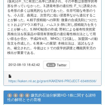
(仮死)がF_1に有意に高率に誘発され、その半数は形態学的奇
形を伴っていなかった。3.誘発奇形の遺伝性: F_1に誘発され
る奇形の多くは致死的なものであった。生存可能な奇形のう
ち、小人症、曲尾は、次世代に低い浸透率ながら遺伝するこ
とが解った。4.精子授精能への障害: 微量の合成洗剤につけた
ヒトおよびマウス精子は、ハムスタ-卵に対し授精能力を失う
ことが解った。5.WHO勧告の作成: 野村による催奇性突然変
異検出法を医薬品や環境有害物質の遺伝毒性検出法として用
い得るか否か、平成2年4月、WHOにて討議し、加盟国への勧
告文を作成した。6.将来への展望: 本検出法は、追試もなさ
れ、確立された。今後はヒトでの疫学的調査と機能異常児の
検出が重要である。
2012-08-10 18:42:42
Twitter
6 + 0
https://kaken.nii.ac.jp/grant/KAKENHI-PROJECT-63480506/
嫌気的石油分解菌HD-1株に関する諸特
5
0
0
0
性の解明とその育種