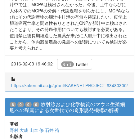
汁中では、MCPAは検出されなかった。今後、土中ならびに
人体内でのMCPAの分解・代謝過程を明らかにし、MCPAなら
びにその代謝産物の胆汁中排泄の有無を確認したい。疫学上
胆道癌死亡率と関連性有りとされたCNPが胆汁中に検出され
たことより、その発癌作用についても検討する必要がある。
使用禁止後長期経過した農薬が未だに人胆汁中に検出された
ことから、体内残留農薬の発癌への影響についても検討が必
要と考えられた。
2016-02-03 19:46:02
Twitter
6 + 3
https://kaken.nii.ac.jp/grant/KAKENHI-PROJECT-63480300/
放射線および化学物質のマウス生殖細
6
0
0
0
胞への曝露による次世代での奇形誘発機構の解析
著者
野村 大成
山本 修
石井 裕
出版者