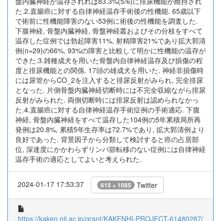
盤内臓神経が温存されれば83.3%(5/6)に排尿機能が維持され
た.2.直腸癌に対する自律神経温存手術後の性機能. 65歳以下
で術前に性機能障害のない53例に術後の性機能を調査した.
下腹神経, 骨盤内臓神経, 骨盤神経叢およびその分枝をすべて
温存した症例では勃起障害11%, 射精障害21%であり拡大郭清
例(n=29)の66%, 93%の障害と比較して明かに性機能の温存が
できた.3.雑種成犬を用いた骨盤内自律神経温存及び損傷の程
度と排尿機能との関係. 17頭の雄成犬を用いた. 神経非損傷時
には尿管からCO_2を注入すると排尿反射がみられ, 完全排尿
となった. 片側骨盤内臓神経切断時には不完全収縮ながら排尿
反射がみられた. 両側切断時には排尿反射は認められなかっ
た.4.直腸癌に対する自律神経温存手術症例の手術適応. 下腹
神経, 骨盤内臓神経をすべて温存した104例の5年累積局所再
発例は20.8%, 累積5年生存率は72.7%であり, 拡大郭清例より
良好であった. 背景因子から分類して検討すると癌の占居部
位, 深達度にかかわらずリンパ節転移のない症例には自律神経
温存手術の適応としてよいと考えられた.
2024-01-17 17:53:37
Twitter
615 + 1085
https://kaken.nii.ac.jp/grant/KAKENHI-PROJECT-61480287/