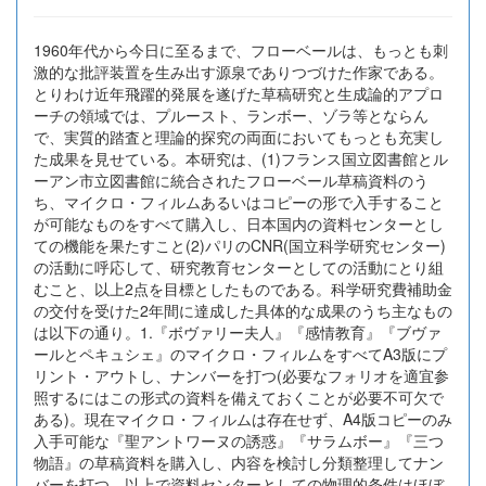
1960年代から今日に至るまで、フローベールは、もっとも刺
激的な批評装置を生み出す源泉でありつづけた作家である。
とりわけ近年飛躍的発展を遂げた草稿研究と生成論的アプロ
ーチの領域では、プルースト、ランボー、ゾラ等とならん
で、実質的踏査と理論的探究の両面においてもっとも充実し
た成果を見せている。本研究は、(1)フランス国立図書館とル
ーアン市立図書館に統合されたフローベール草稿資料のう
ち、マイクロ・フィルムあるいはコピーの形で入手すること
が可能なものをすべて購入し、日本国内の資料センターとし
ての機能を果たすこと(2)パリのCNR(国立科学研究センター)
の活動に呼応して、研究教育センターとしての活動にとり組
むこと、以上2点を目標としたものである。科学研究費補助金
の交付を受けた2年間に達成した具体的な成果のうち主なもの
は以下の通り。1.『ボヴァリー夫人』『感情教育』『ブヴァ
ールとペキュシェ』のマイクロ・フィルムをすべてA3版にプ
リント・アウトし、ナンバーを打つ(必要なフォリオを適宜参
照するにはこの形式の資料を備えておくことが必要不可欠で
ある)。現在マイクロ・フィルムは存在せず、A4版コピーのみ
入手可能な『聖アントワーヌの誘惑』『サラムボー』『三つ
物語』の草稿資料を購入し、内容を検討し分類整理してナン
バーを打つ。以上で資料センターとしての物理的条件はほぼ