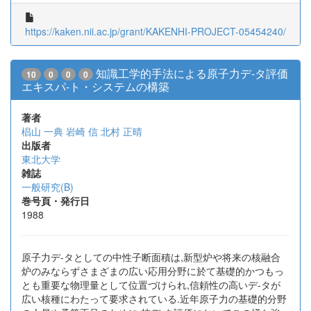
https://kaken.nii.ac.jp/grant/KAKENHI-PROJECT-05454240/
知識工学的手法による原子力デ-タ評価
10
0
0
0
エキスパ-ト・システムの構築
著者
椙山 一典
岩崎 信
北村 正晴
出版者
東北大学
雑誌
一般研究(B)
巻号頁・発行日
1988
原子力デ-タとしての中性子断面積は,新型炉や将来の核融合
炉のみならずさまざまの広い応用分野に於て基礎的かつもっ
とも重要な物理量として位置づけられ,信頼性の高いデ-タが
広い核種にわたって要求されている.近年原子力の基礎的分野