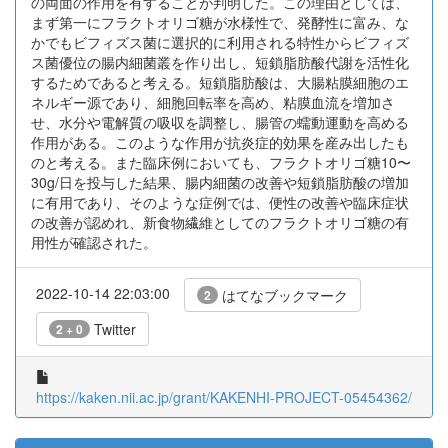
の両面の作用を有することが判明した。この理由としては、
まず第一にフラクトオリゴ糖が水様性で、発酵性に富み、な
かでもビフィズス菌に選択的に利用される特性からビフィズ
ス菌優位の腸内細菌叢を作り出し、短鎖脂肪酸代謝を活性化
するためであると考える。短鎖脂肪酸は、大腸粘膜細胞のエ
ネルギー源であり、細胞回転率を高め、粘膜血流を増加さ
せ、水分や電解質の吸収を調整し、腸管の蠕動運動を高める
作用がある。このような作用が抗炎症的効果を産み出したも
のと考える。また臨床例においても、フラクトオリゴ糖10〜
30g/日を投与した結果、腸内細菌の改善や短鎖脂肪酸の増加
に有用であり、そのような症例では、便性の改善や臨床症状
の改善が認めれ、新食物繊維としてのフラクトオリゴ糖の有
用性が確認された。
2022-10-14 22:03:00
はてなブックマーク
2
Twitter
2 + 0
https://kaken.nii.ac.jp/grant/KAKENHI-PROJECT-05454362/