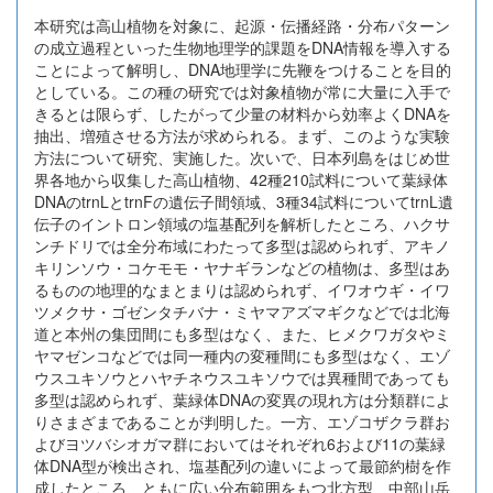
本研究は高山植物を対象に、起源・伝播経路・分布パターン
の成立過程といった生物地理学的課題をDNA情報を導入する
ことによって解明し、DNA地理学に先鞭をつけることを目的
としている。この種の研究では対象植物が常に大量に入手で
きるとは限らず、したがって少量の材料から効率よくDNAを
抽出、増殖させる方法が求められる。まず、このような実験
方法について研究、実施した。次いで、日本列島をはじめ世
界各地から収集した高山植物、42種210試料について葉緑体
DNAのtrnLとtrnFの遺伝子間領域、3種34試料についてtrnL遺
伝子のイントロン領域の塩基配列を解析したところ、ハクサ
ンチドリでは全分布域にわたって多型は認められず、アキノ
キリンソウ・コケモモ・ヤナギランなどの植物は、多型はあ
るものの地理的なまとまりは認められず、イワオウギ・イワ
ツメクサ・ゴゼンタチバナ・ミヤマアズマギクなどでは北海
道と本州の集団間にも多型はなく、また、ヒメクワガタやミ
ヤマゼンコなどでは同一種内の変種間にも多型はなく、エゾ
ウスユキソウとハヤチネウスユキソウでは異種間であっても
多型は認められず、葉緑体DNAの変異の現れ方は分類群によ
りさまざまであることが判明した。一方、エゾコザクラ群お
よびヨツバシオガマ群においてはそれぞれ6および11の葉緑
体DNA型が検出され、塩基配列の違いによって最節約樹を作
成したところ、ともに広い分布範囲をもつ北方型、中部山岳