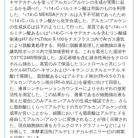
キサデカナ-ルを使ってアルカン/アルケンの生成が実際に起
こるかを調べた。^<14>C-パルミチン酸は市販のものを利用
した。^<14>C-MEKISAデカナ-ルは入手不可能であったため
^<14>C-パルミチン酸から化学合成した。アルカン/アルケン
の生成反応は以下のようにして行った。基質である^<14>-パ
ルミチン酸あるいは^<14>C-ヘキサデカナ-ルを含むリン酸緩
衝液(pH7.0)/1%Triton X-100をナスフラスコ内でArガス通気
により脱酸素処理する。同様に脱酸素処理した細胞抽出液を
嫌気性ボックス内で添加後密栓する。これを遮光した湯浴中
で37℃24時間保温した。反応産物を含む疎水性画分をクロロ
ホルム抽出し、基質のみで保温したコントロールと共にシリ
カゲル60TLC(ヘキサンおよびヘキサン,ジエチルエーテル,ギ
酸)で展開し、脂肪酸あるいはアルデヒド画分(Rf=0.5-0.7)を
アルカン/アルケン画分(Rf=0.9以上)を厳密に分けて回収し
た。液体シンチレーションカウンターによりそれぞれの放射
活性を測定した。この結果から、微量であるが細胞抽出液を
加えた場合にのみアルカン/アルケの生成が確認できた。さら
に脂肪酸にくらべてアルデヒドの方がアルカン/アルケンの生
成率が良いことから、細菌においても脂肪酸はアルデヒドを
経由してアルカン/アルケンに変換されることが強く示唆され
た。現在細胞抽出液をカラムクロマトグラフィーなどにより
分画して、本酵素活性(アルデヒトデカルボニラーゼ)の精製
を目指している。