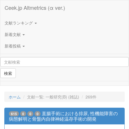
Ceek.jp Altmetrics (α ver.)
文献ランキング
新着文献
新着投稿
検索
ホーム
文献一覧: 一般研究(B) (雑誌)
269件
直腸手術における排尿, 性機能障害の
615
0
0
0
病態解明と骨盤内自律神経温存手術の開発