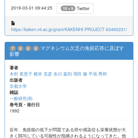
2019-03-01 09:44:25
Twitter
10 + 9
https://kaken.nii.ac.jp/grant/KAKENHI-PROJECT-63460231/
マグネシウム欠乏の免疫応答に及ぼす
7
0
0
0
影響
著者
木村 美恵子
横井 克彦
糸川 嘉則
増田 徹
平池 秀和
出版者
京都大学
雑誌
一般研究(B)
巻号頁・発行日
1992
近年、免疫能の低下が問題である癌や感染症も栄養状態が大
きく関与している可能性が指摘されるようになってきた。他