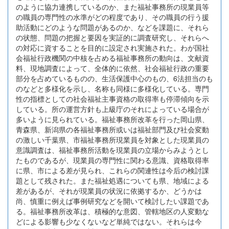
のように協力連携しているのか、また福祉事務所の現業員等
の職員の専門性の水準がどの程度であり、その職員の行う援
助活動にどのような問題があるのか、などを課題に、それら
の状態、問題の把握と要因を実証的に調査研究し、それらへ
の対応に資することを目的に設定され実施された。わが国社
会福祉行政機関の中核を占める福祉事務所の動向は、文献資
料、現地調査によって、全体的に依然、社会福祉行政の重要
部分を占めているものの、生活保護中心のもの、6法担当のも
のなどと多様化を示し、名称も同様に多様化している。専門
性の指標としての社会福祉主事資格の取得率も停滞傾向を示
している。所の運営方針も上級庁のそれによっている場合が
多いように見られている。福祉事務所改革を行った岡山県、
青森県、新潟県の各福祉事務所或いは福祉部門及び社会変動
の激しい千葉県、市福祉事務所現業員を対象とした現業員の
意識調査は、福祉事務所活動を現業員の立場からみようとし
たものであるが、現業員の専門性に関わる意識、資格取得率
に県、市による差が見られ、これらの関連性は今后の検討課
題として残された。また福祉処遇についても県、地域による
差があるが、それが現業員の状況に依拠するか、どうかは
尚、慎重に例えば事例研究などを開いて検討したい課題であ
る。福祉事務所改革は、積極的な意図、管轄地区の人変動な
どによる影響も少なくないなど単純ではない。それらは今