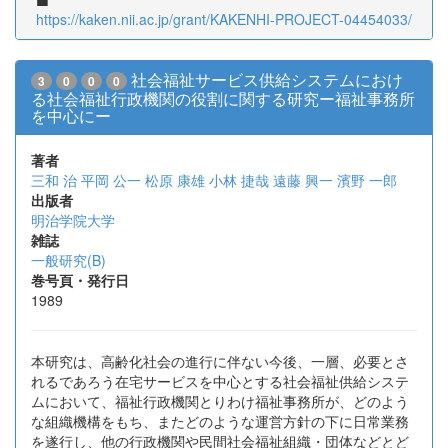
https://kaken.nii.ac.jp/grant/KAKENHI-PROJECT-04454033/
社会福祉サービス供給システムにおけ
3
0
0
0
る社会福祉行政機関の役割に関する研究ー福祉事務所
を中心にー
著者
三和 治
平岡 公一
松原 康雄
小林 捷哉
遠藤 興一
濱野 一郎
出版者
明治学院大学
雑誌
一般研究(B)
巻号頁・発行日
1989
本研究は、高齢化社会の進行に伴ない今後、一層、必要とさ
れるであろう在宅サービスを中心とする社会福祉供給システ
ムにおいて、福祉行政機関とりわけ福祉事務所が、どのよう
な組織機構をもち、またどのような運営方針の下に日常業務
を遂行し、他の行政機関や民間社会福祉組織・団体などとど