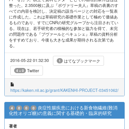
整った。2.3500枚に及ぶ『ボヴァリー夫人』草稿の表裏のす
べての内容を検討し、決定稿の該当ページとの対応を一覧表
に作成した。これは草稿研究の基礎作業として極めて価値あ
るものであり、すでにCNRの研究グループから注目されてい
る。現在は、若手研究者の積極的な参加と協力を得て、未完
の問題作である『ブヴァールとペキュシェ』草稿の資料分析
をすすめており、今後も大きな成果が期待される次第であ
る。
2016-05-22 01:32:30
はてなブックマーク
1
Twitter
4 + 0
https://kaken.nii.ac.jp/grant/KAKENHI-PROJECT-03451062/
炎症性腸疾患における新食物繊維(難消
4
0
0
0
化性オリゴ糖)の意義に関する基礎的・臨床的研究
著者