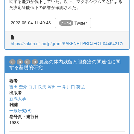
助する能力が低下していた。以上、マグネシウム欠乏による
免疫応答能低下の影響が確認された。
2022-05-04 11:49:43
Twitter
7 + 14
https://kaken.nii.ac.jp/grant/KAKENHI-PROJECT-04454217/
農薬の体内残留と胆嚢癌の関連性に関
6
0
0
0
する基礎的研究
著者
吉田 奎介
白井 良夫
塚田 一博
川口 英弘
出版者
新潟大学
雑誌
一般研究(B)
巻号頁・発行日
1988