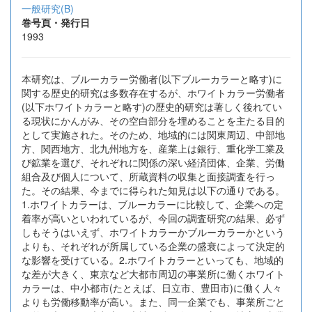
一般研究(B)
巻号頁・発行日
1993
本研究は、ブルーカラー労働者(以下ブルーカラーと略す)に
関する歴史的研究は多数存在するが、ホワイトカラー労働者
(以下ホワイトカラーと略す)の歴史的研究は著しく後れてい
る現状にかんがみ、その空白部分を埋めることを主たる目的
として実施された。そのため、地域的には関東周辺、中部地
方、関西地方、北九州地方を、産業上は銀行、重化学工業及
び鉱業を選び、それぞれに関係の深い経済団体、企業、労働
組合及び個人について、所蔵資料の収集と面接調査を行っ
た。その結果、今までに得られた知見は以下の通りである。
1.ホワイトカラーは、ブルーカラーに比較して、企業への定
着率が高いといわれているが、今回の調査研究の結果、必ず
しもそうはいえず、ホワイトカラーかブルーカラーかという
よりも、それぞれが所属している企業の盛衰によって決定的
な影響を受けている。2.ホワイトカラーといっても、地域的
な差が大きく、東京など大都市周辺の事業所に働くホワイト
カラーは、中小都市(たとえば、日立市、豊田市)に働く人々
よりも労働移動率が高い。また、同一企業でも、事業所ごと