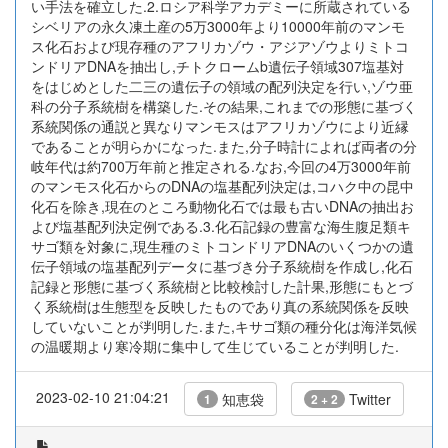
い手法を確立した.2.ロシア科学アカデミーに所蔵されている
シベリアの永久凍土産の5万3000年より10000年前のマンモ
ス化石および現存種のアフリカゾウ・アジアゾウよりミトコ
ンドリアDNAを抽出し,チトクロームb遺伝子領域307塩基対
をはじめとした二三の遺伝子の領域の配列決定を行い,ゾウ亜
科の分子系統樹を構築した.その結果,これまでの形態に基づく
系統関係の通説と異なりマンモスはアフリカゾウにより近縁
であることが明らかになった.また,分子時計によれば両者の分
岐年代は約700万年前と推定される.なお,今回の4万3000年前
のマンモス化石からのDNAの塩基配列決定は,コハク中の昆中
化石を除き,現在のところ動物化石では最も古いDNAの抽出お
よび塩基配列決定例である.3.化石記録の豊富な海生腹足類キ
サゴ類を対象に,現生種のミトコンドリアDNAのいくつかの遺
伝子領域の塩基配列データに基づき分子系統樹を作成し,化石
記録と形態に基づく系統樹と比較検討した計果,形態にもとづ
く系統樹は生態型を反映したものであり真の系統関係を反映
していないことが判明した.また,キサゴ類の種分化は海洋気候
の温暖期より寒冷期に集中して生じていることが判明した.
2023-02-10 21:04:21
知恵袋
Twitter
1
2 + 2