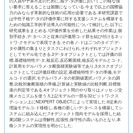
の人員や予算不足のために,核デ-タ評価においてこの様な強
い要求に答えることは困難になっている.今まで以上の国際協
力のみならず革新的な技術の応用が必要である.本研究課題で
は中性子核デ-タの評価作業に対する支援システムを構築する
ための知識工学的手法導入の可能性について検討した.以下に
研究成果をまとめる.1評価作業を分析した結果その作業は,個
別手続き,デ-タベ-スと従来の評価用コ-ド群を結び付けるネッ
トワ-クモデルで表現できる.その各ノ-ドは二つのタイプ:デ-
タや属性の集まりとタスクにわけられ,それぞれオブジェクト
としてモデル化できる.2デ-タオブジェクトとしては評価の目
標,基礎核特性デ-タ,核反応,反応断面積,核反応モデルとコ-ド,
計算用モデルパラメ-タ断面積実験値等であり,3タスクオブジ
ェクトとしては評価目標の設定,基礎核特性デ-タの準備,モデ
ルコ-ドの選択,モデルパラメ-タの初期値選択,パラメ-タの調
整,比較対象断面積の準備,計算値と実験値の比較判断,目標致
達の判定等である.4オブジェクト間のやり取りはメッセ-ジ交
換メカニズムを使う.5上記モデルの一部を32ビットワ-クス
テ-ション上にNEXPERT OBJECTによって実現した.6従来の
理論モデルコ-ド移植し,各種の新しいデ-タベ-スを構築してシ
ステムに組み込んだ,7オデジェクト指向モデルを採用した結
果試験システムは理解性,拡張性,保守性の高いものとなり,本
格システムの実現性を明かにした.