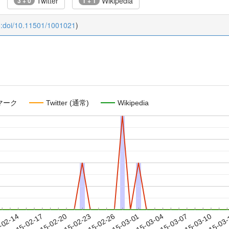
Twitter
Wikipedia
3 + 0
1 + 1
o:doi/10.11501/1001021
)
マーク
Twitter (通常)
Wikipedia
2015-03-07
2015-03-10
2015-03
-02-14
2
2015-02-17
2015-02-20
2015-02-23
2015-02-26
2015-03-01
2015-03-04