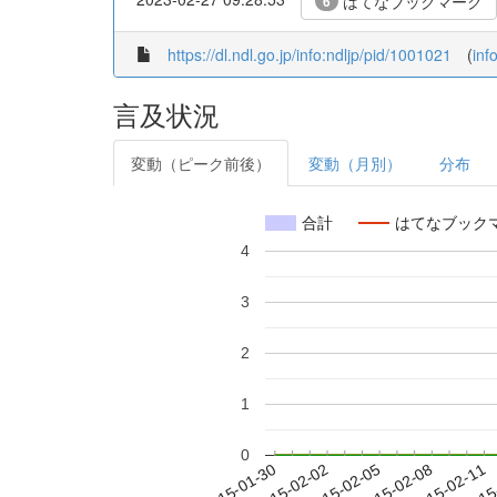
はてなブックマーク
6
https://dl.ndl.go.jp/info:ndljp/pid/1001021
(
inf
言及状況
変動（ピーク前後）
変動（月別）
分布
合計
はてなブック
4
3
2
1
0
2015-02-05
2015-02-08
2015-02-11
2015
2015-01-30
2015-02-02