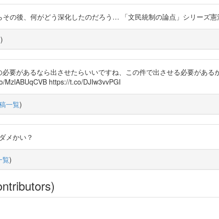
何がどう深化したのだろう… 「文民統制の論点」シリーズ憲法の論点13 htt
覧
)
11 文民統制上その必要があるなら出させたらいいですね、この件で出させる必
UqCVB https://t.co/DJIw3vvPGI
稿一覧
)
側じゃダメかい？
一覧
)
ntributors)