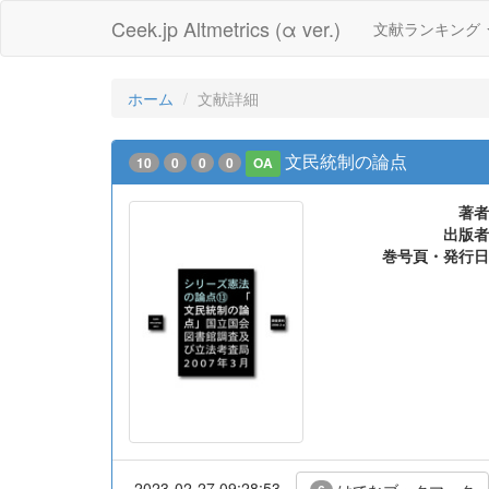
Ceek.jp Altmetrics (α ver.)
文献ランキング
ホーム
文献詳細
文民統制の論点
10
0
0
0
OA
著者
出版者
巻号頁・発行日
2023-02-27 09:28:53