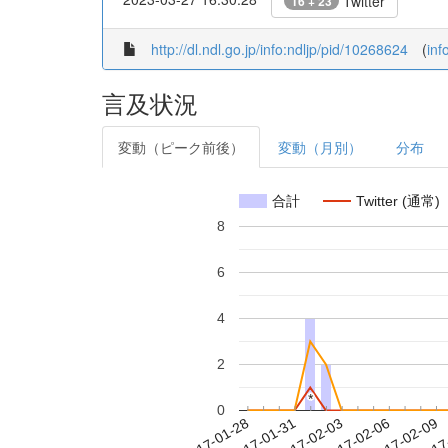
Twitter
16 + 23
http://dl.ndl.go.jp/info:ndljp/pid/10268624
(
inf
言及状況
変動（ピーク前後）
変動（月別）
分布
合計
Twitter (通常)
8
6
4
2
*
*
0
2017-02-03
2017-02-06
2017-02-09
2017
2017-01-28
2017-01-31