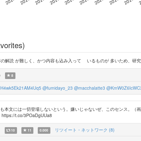
vorites)
は字の解読 が難しく、かつ内容も込み入って いるものが 多いため、研
)
8
H4wk5Ek21AM4Uq5
@fumidayo_23
@macchalatte3
@KmW0Z6IcWC3
でも本文には一切登場しないという。嫌いじゃないぜ、このセンス。（画像は
tps://t.co/3POaDgUUa8
)
リツイート・ネットワーク (8)
10
11
0.000