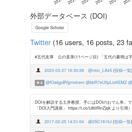
外部データベース (DOI)
Google Scholar
Twitter
(16 users, 16 posts, 23 fa
#五代友厚 公の直筆(11ページ目) 「五代の書簡
2023-03-27 16:30:28
@nico_LA45
(
投稿一覧
@fOwlgpBYgmelcem
@bbR7eU5pLioKEMZ
@
8
DOIを解説する土井教授、手にはDOIのおでん串。
「DOI入門講座」 https://t.co/U80RlnZjqk より引用） ht
2017-02-25 14:31:04
@2SC1815J
(
投稿一覧