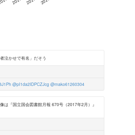
究者泣かせで有名」だそう
J1Ph
@pI1da2IDPCZJcg
@mako61260304
『国立国会図書館月報 670号（2017年2月）』