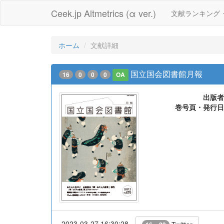
Ceek.jp Altmetrics (α ver.)
文献ランキング
ホーム
文献詳細
国立国会図書館月報
16
0
0
0
OA
出版者
巻号頁・発行日
2023-03-27 16:30:28