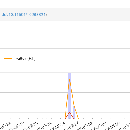
o:doi/10.11501/10268624
)
Twitter (RT)
2017-03-05
2017-03-08
2017-03
-02-12
2
2017-02-15
2017-02-18
2017-02-21
2017-02-24
2017-02-27
2017-03-02