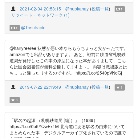
2021-02-04 20:53:15
@nupkanay
(
投稿一覧
)
1
リツイート・ネットワーク (1)
@Tosuirapid
1
@hairyreeree 状態が悪い本ならもうちょっと安かったです。
amazonでも出品がありますよ。 あと、戦前に鉄道省札幌鉄
道局が発行したこの本の原型になった本がありまして、こち
らは国会図書館が無料公開してますよ～。 内容は戦後版とは
ちょっと違ったりするのですが。 https://t.co/2540pVNdGj
2019-07-22 22:19:49
@nupkanay
(
投稿一覧
)
1
0
「駅名の起源 （札幌鉄道局 [編]）」（1939）
https://t.co/0b5YQwEx1M 北海道にある駅名の由来について
まとめられた本．デジタルアーカイブ化されているので誰で