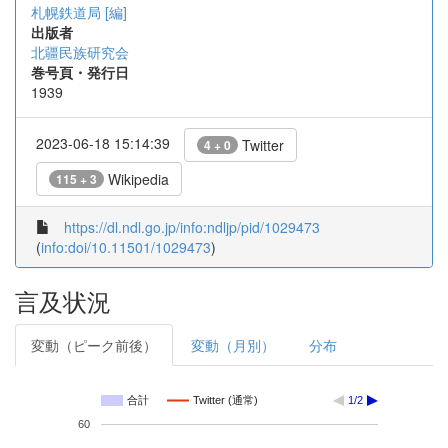
札幌鉄道局 [編]
出版者
北疆民族研究会
巻号頁・発行日
1939
2023-06-18 15:14:39
Twitter
4 + 0
Wikipedia
115 + 3
https://dl.ndl.go.jp/info:ndljp/pid/1029473
(
info:doi/10.11501/1029473
)
言及状況
変動（ピーク前後）
変動（月別）
分布
合計
Twitter (通常)
1/2
60