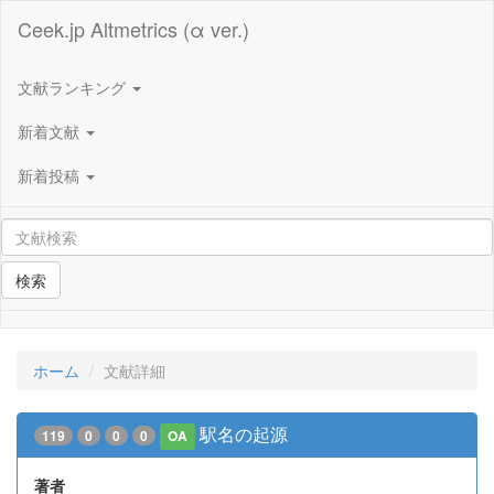
Ceek.jp Altmetrics (α ver.)
文献ランキング
新着文献
新着投稿
検索
ホーム
文献詳細
駅名の起源
119
0
0
0
OA
著者