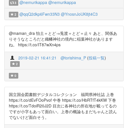
@nemurikappa
@nemurikappa
3
@qqQ2dkp6Fwn33N3
@YnosnJoUK8jt4C3
2
@maman_dra 怡土＝とど→兎渡＝とど＝止々 あと、関係あ
りそうなところだと織幡神社の境内に稲葉神社があります
ね。 https://t.co/IT87wXn4ps
2019-02-21 16:41:21
@torishima_P
(
投稿一覧
)
2
0
国立国会図書館デジタルコレクション 福岡県神社誌 上巻
https://t.co/dEvFOoPvof 中巻 https://t.co/HbRTfT4kKW 下巻
https://t.co/TdoiR20J2D 目次に各神社の所在地が載ってるの
ですが小字もあって面白い。上巻の概論もまだちゃんと読ん
でないけど面白そう。