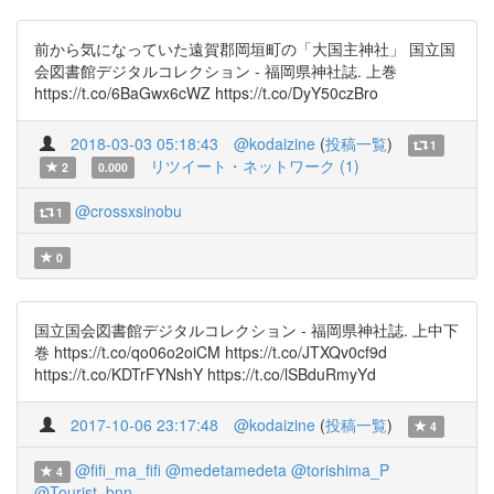
前から気になっていた遠賀郡岡垣町の「大国主神社」 国立国
会図書館デジタルコレクション - 福岡県神社誌. 上巻
https://t.co/6BaGwx6cWZ https://t.co/DyY50czBro
2018-03-03 05:18:43
@kodaizine
(
投稿一覧
)
1
リツイート・ネットワーク (1)
2
0.000
@crossxsinobu
1
0
国立国会図書館デジタルコレクション - 福岡県神社誌. 上中下
巻 https://t.co/qo06o2oiCM https://t.co/JTXQv0cf9d
https://t.co/KDTrFYNshY https://t.co/lSBduRmyYd
2017-10-06 23:17:48
@kodaizine
(
投稿一覧
)
4
@fifi_ma_fifi
@medetamedeta
@torishima_P
4
@Tourist_bnn