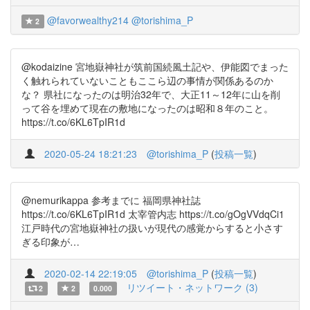
@favorwealthy214
@torishima_P
2
@kodaizine 宮地嶽神社が筑前国続風土記や、伊能図でまった
く触れられていないこともここら辺の事情が関係あるのか
な？ 県社になったのは明治32年で、大正11～12年に山を削
って谷を埋めて現在の敷地になったのは昭和８年のこと。
https://t.co/6KL6TpIR1d
2020-05-24 18:21:23
@torishima_P
(
投稿一覧
)
@nemurikappa 参考までに 福岡県神社誌
https://t.co/6KL6TpIR1d 太宰管内志 https://t.co/gOgVVdqCi1
江戸時代の宮地嶽神社の扱いが現代の感覚からすると小さす
ぎる印象が…
2020-02-14 22:19:05
@torishima_P
(
投稿一覧
)
リツイート・ネットワーク (3)
2
2
0.000