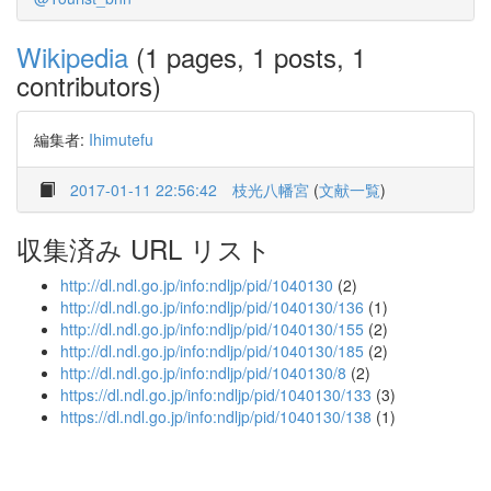
Wikipedia
(1 pages, 1 posts, 1
contributors)
編集者:
Ihimutefu
2017-01-11 22:56:42
枝光八幡宮
(
文献一覧
)
収集済み URL リスト
http://dl.ndl.go.jp/info:ndljp/pid/1040130
(2)
http://dl.ndl.go.jp/info:ndljp/pid/1040130/136
(1)
http://dl.ndl.go.jp/info:ndljp/pid/1040130/155
(2)
http://dl.ndl.go.jp/info:ndljp/pid/1040130/185
(2)
http://dl.ndl.go.jp/info:ndljp/pid/1040130/8
(2)
https://dl.ndl.go.jp/info:ndljp/pid/1040130/133
(3)
https://dl.ndl.go.jp/info:ndljp/pid/1040130/138
(1)