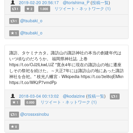
2019-02-20 20:56:17
@torishima_P
(
投稿一覧
)
リツイート・ネットワーク (1)
1
2
1.000
@tsubaki_o
1
@tsubaki_o
1
諏訪、タケミナカタ。諏訪山の諏訪神社の本当の創建年代は
いつ頃なのだろうか。 福岡県神社誌. 上巻
https://t.co/OJ2lLkwLUZ "寛永4年に現在の諏訪山の地に遷座
しその祭祀を続けた。～大正7年には諏訪山の地にあった諏訪
神社を合祀。" 枝光八幡宮 - Wikipedia https://t.co/3el8ojEMkn
https://t.co/WKzP7vmdPp
2018-03-04 00:13:02
@kodaizine
(
投稿一覧
)
1
リツイート・ネットワーク (1)
1
0.000
@crossxsinobu
1
0