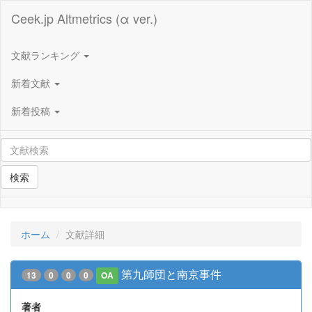
Ceek.jp Altmetrics (α ver.)
文献ランキング
新着文献
新着投稿
検索
ホーム
文献詳細
第九師団と南京事件
13
0
0
0
OA
著者