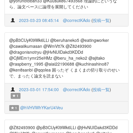
@yorunotobari33 @Kuusuke67493568 理論的にというな
ら、論文ベースに論理を展開してください
2023-03-23 08:45:14
@correctKAdo
(
投稿一覧
)
@pB3CUyKI9Wk6LLi @beruhaneko5 @eatingworker
@cawaiikumasan @WmVtt7k @Z82493900
@dragonisnotryu @jHvNUIDakd3KDDd
@CjMEm1ymr25eHMz @beru_ha_neko2 @ajitako
@raspberry_1995 @aiai22190688 @kuchinashino87
@ken8sanbi @qqolea 困ったぞ くまくまの切り取りのせい
で、まったく論文を読まない
2023-03-01 17:54:00
@correctKAdo
(
投稿一覧
)
1
@hVHVWhYKarU4Veu
1
@Z82493900 @pB3CUyKI9Wk6LLi @jHvNUIDakd3KDDd