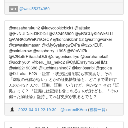
@wasi55374350
1
@masaharukun2 @lucycookiebick1 @ajitako
@jHvNUIDakd3KDDd @Z82493900 @pB3CUyKI9Wk6LLi
@AARKdbWeK7hQeCV @konchikichi152 @eatingworker
@cawaiikumasan @xMySyal6ngwEvPa @3257EUR
@saintarrow @raspberry_1995 @WmVtt7k
@k2Bo5rRSaaJaDk5 @dragonisnotryu @beruhaneko5
@ucchiy001 @beru_ha_neko2 @CjMEm1ymr25eHMz
@aiai22190688 @kuchinashino87 @ken8sanbi @qqolea
@DJ_aka_F2G ・証言 ・状況証拠 戦闘も事実あり、その
「虐殺の死体がない」とかの証拠懐疑論も、どこまで通用す
んのかね？ んで、証拠、証拠！いうけど、何かな？ その「証
拠」って？ 「証拠には記録も含まれる」のだけども、「その
偏った物証論」堅持してれば史実が覆るとでも？
2023-04-01 22:19:30
@correctKAdo
(
投稿一覧
)