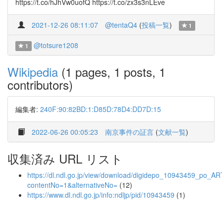
https://t.co/hJhVw0uofQ https://t.co/zx3s3nLEve
2021-12-26 08:11:07
@tentaQ4
(
投稿一覧
)
1
@totsure1208
1
Wikipedia
(1 pages, 1 posts, 1
contributors)
編集者:
240F:90:82BD:1:D85D:78D4:DD7D:15
2022-06-26 00:05:23
南京事件の証言
(
文献一覧
)
収集済み URL リスト
https://dl.ndl.go.jp/view/download/digidepo_10943459_po_
contentNo=1&alternativeNo=
(12)
https://www.dl.ndl.go.jp/info:ndljp/pid/10943459
(1)