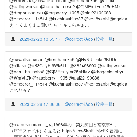
@WmVtt7k @cawaiikumasan @beruhaneko5 @ajitako
@eatingworker @beru_ha_neko2 @CjMEm1ymr25eHMz
@dragonisnotryu @raspberry_1995 @aiai22190688
@emperor_114514 @kuchinashino87 @ken8sanbi @qqolea
え？ くまくまに聞いたら？ キミらさぁ…
2023-02-28 18:59:17
@correctKAdo
(
投稿一覧
)
@cawaiikumasan @beruhaneko5 @jHvNUIDakd3KDDd
@ajitako @pB3CUyKI9Wk6LLi @Z82493900 @eatingworker
@beru_ha_neko2 @CjMEm1ymr25eHMz @dragonisnotryu
@WmVtt7k @raspberry_1995 @aiai22190688
@emperor_114514 @kuchinashino87 @ken8sanbi @qqolea
これだろ？
2023-02-28 17:36:36
@correctKAdo
(
投稿一覧
)
@ayanekotunami この1996年の「第九師団と南京事件」
（PDFファイル）を見ると https://t.co/5heKUcjwEK 冒頭に
「南京虐殺に関しては、かってはその存在そのものが論議さ