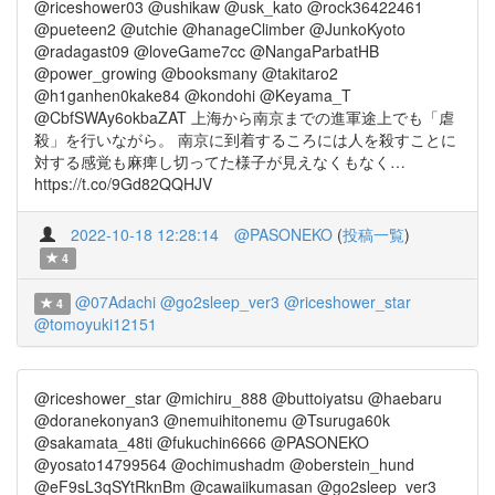
@riceshower03 @ushikaw @usk_kato @rock36422461
@pueteen2 @utchie @hanageClimber @JunkoKyoto
@radagast09 @loveGame7cc @NangaParbatHB
@power_growing @booksmany @takitaro2
@h1ganhen0kake84 @kondohi @Keyama_T
@CbfSWAy6okbaZAT 上海から南京までの進軍途上でも「虐
殺」を行いながら。 南京に到着するころには人を殺すことに
対する感覚も麻痺し切ってた様子が見えなくもなく…
https://t.co/9Gd82QQHJV
2022-10-18 12:28:14
@PASONEKO
(
投稿一覧
)
4
@07Adachi
@go2sleep_ver3
@riceshower_star
4
@tomoyuki12151
@riceshower_star @michiru_888 @buttoiyatsu @haebaru
@doranekonyan3 @nemuihitonemu @Tsuruga60k
@sakamata_48ti @fukuchin6666 @PASONEKO
@yosato14799564 @ochimushadm @oberstein_hund
@eF9sL3qSYtRknBm @cawaiikumasan @go2sleep_ver3