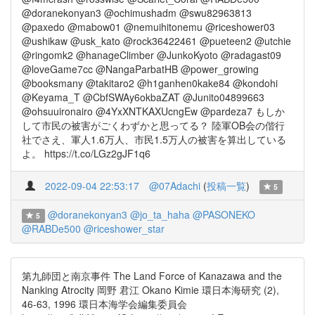
@doranekonyan3 @ochimushadm @swu82963813
@paxedo @mabow01 @nemuihitonemu @riceshower03
@ushikaw @usk_kato @rock36422461 @pueteen2 @utchie
@ringomk2 @hanageClimber @JunkoKyoto @radagast09
@loveGame7cc @NangaParbatHB @power_growing
@booksmany @takitaro2 @h1ganhen0kake84 @kondohi
@Keyama_T @CbfSWAy6okbaZAT @Junito04899663
@ohsuuironairo @4YxXNTKAXUcngEw @pardeza7 もしか
して市民の被害がごくわずかと思ってる？ 陸軍OB会の偕行
社でさえ、軍人1.6万人、市民1.5万人の被害を算出している
よ。 https://t.co/LGz2gJF1q6
2022-09-04 22:53:17
@07Adachi
(
投稿一覧
)
5
@doranekonyan3
@jo_ta_haha
@PASONEKO
5
@RABDe500
@riceshower_star
第九師団と南京事件 The Land Force of Kanazawa and the
Nanking Atrocity 岡野 君江 Okano Kimie 環日本海研究 (2),
46-63, 1996 環日本海学会編集委員会