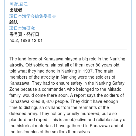
岡野,君江
出版者
環日本海学会編集委員会
雑誌
環日本海研究
巻号頁・発行日
no.2, 1996-12-01
The land force of Kanazawa played a big role in the Nanking
atrocity. Old soldiers, almost all of them over 80 years old,
told what they had done in Nanking in 1937. The main
members of the atrocity in Nanking were the soldiers of
Kanazawa. They had to ensure safety in the Nanking Safety
Zone because a commander, who belonged to the Mikado
family, would come there soon. A report says the soldiers of
Kanazawa killed 6, 670 people. They didn't have enough
time to distinguish civilians from the remnants of the
defeated army. They not only cruelly murdered, but also
plunderd and raped. This is an objective and reliable study of
the historical materials I have gathered in Kanazawa and of
the testimonies of the soldiers themselves.