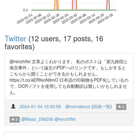
0.0
2023-03-20
2023-01-31
2023-02-18
2023-03-08
2023-03-26
2023-02-06
2023-02-24
2023-03-14
2023-02-12
2023-03-02
Twitter
(12 users, 17 posts, 16
favorites)
@renzhifei 文章よくわかります。 私のポストは「第九師団と
南京事件」という論文のPDFへのリンクです。もしかすると
こちらから開くことができるかもしれません。
https://t.co/aERfeoN9mO 日本語の印刷物をPDF化しているの
で、OCRソフトを使用しても自動翻訳は難しいかもしれませ
ん。
2024-01-04 10:32:59
@numabouz
(
投稿一覧
)
2
@Masa_256256
@renzhifei
2