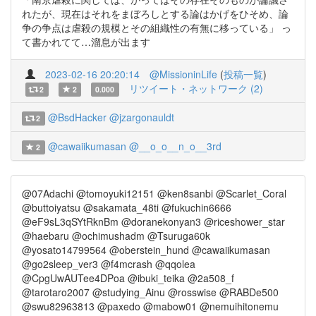
れたが、現在はそれをまぼろしとする論はかげをひそめ、論
争の争点は虐殺の規模とその組織性の有無に移っている」 っ
て書かれてて…溜息が出ます
2023-02-16 20:20:14
@MissioninLife
(
投稿一覧
)
リツイート・ネットワーク (2)
2
2
0.000
@BsdHacker
@jzargonauldt
2
@cawaiikumasan
@__o_o__n_o__3rd
2
@07Adachi @tomoyuki12151 @ken8sanbi @Scarlet_Coral
@buttoiyatsu @sakamata_48ti @fukuchin6666
@eF9sL3qSYtRknBm @doranekonyan3 @riceshower_star
@haebaru @ochimushadm @Tsuruga60k
@yosato14799564 @oberstein_hund @cawaiikumasan
@go2sleep_ver3 @f4mcrash @qqolea
@CpgUwAUTee4DPoa @ibuki_teika @2a508_f
@tarotaro2007 @studying_Ainu @rosswise @RABDe500
@swu82963813 @paxedo @mabow01 @nemuihitonemu