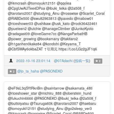
@f4mcrash @tomoyuki12151 @qqolea
@CpgUwAUTee4DPoa @ibuki_teika @2a508_f
@tarotaro2007 @studying_Ainu @rosswise @Scarlet_Coral
@RABDe500 @swu82963813 @paxedo @mabow01
@riceshower03 @ushikaw @usk_kato @rock36422461
@pueteen2 @utchie @hanageClimber @JunkoKyoto
@radagast09 @loveGame7cc @NangaParbatHB
@power_growing @booksmany @takitaro2
@h1ganhen0kake84 @kondohi @Keyama_T
@CbfSWAy6okbaZAT ↑引用元 https://t.co/LGz2gJF1q6
2022-10-16 23:01:14
@07Adachi
(
投稿一覧
)
2
@jo_ta_haha
@PASONEKO
2
@eF9sL3qSYtRknBm @saintarrow @sakamata_48ti
@riceshower_star @michiru_888 @oberstein_hund
@fukuchin6666 @PASONEKO @ibuki_teika @2a508_f
@buttoiyatsu @Tsuruga60k @tarotaro2007 @haebaru
@tomoyuki12151 @studying_Ainu @go2sleep_ver3
@f4mcrash @rosswise @Scarlet_Coral @RABDe500