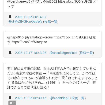
@beruhaneko5 @PGTJMdgj8562 https://t.co/lfO5jYU9CB ど
うぞ
2023-12-25 20:14:07
@t8McSHGHzrOebWy
(
投稿一覧
)
@napo915 @yamatogokorous https://t.co/TcfP0sBQzz 研究
例 https://t.co/OmWircqnso
2023-12-17 18:43:26
@akseki3gmailco1
(
投稿一覧
)
前世紀に日本軍の記録、兵士の証言のみでも確定しているん
だよ>南京大虐殺の実在 →『南京虐殺に関しては、かつては
その存在その もの が論議されたが、現在はそれをまぼろしと
す る論はかげをひそめ…（1996）』 たったの15ページ、暗
誦できるまで繰り返し読め！
2023-10-05 02:30:15
@hidehideg3
(
投稿一覧
)
1