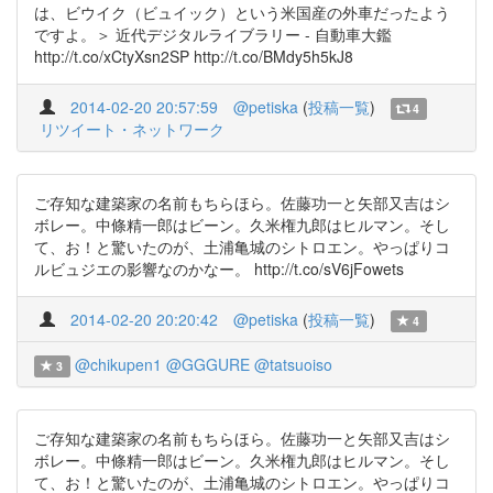
は、ビウイク（ビュイック）という米国産の外車だったよう
ですよ。＞ 近代デジタルライブラリー - 自動車大鑑
http://t.co/xCtyXsn2SP http://t.co/BMdy5h5kJ8
2014-02-20 20:57:59
@petiska
(
投稿一覧
)
4
リツイート・ネットワーク
ご存知な建築家の名前もちらほら。佐藤功一と矢部又吉はシ
ボレー。中條精一郎はビーン。久米権九郎はヒルマン。そし
て、お！と驚いたのが、土浦亀城のシトロエン。やっぱりコ
ルビュジエの影響なのかなー。 http://t.co/sV6jFowets
2014-02-20 20:20:42
@petiska
(
投稿一覧
)
4
@chikupen1
@GGGURE
@tatsuoiso
3
ご存知な建築家の名前もちらほら。佐藤功一と矢部又吉はシ
ボレー。中條精一郎はビーン。久米権九郎はヒルマン。そし
て、お！と驚いたのが、土浦亀城のシトロエン。やっぱりコ