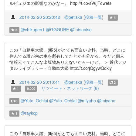
ルビュジエの影響なのかなー。 http://t.co/sV6jFowets
2014-02-20 20:20:42
@petiska
(
投稿一覧
)
4
@chikupen1
@GGGURE
@tatsuoiso
3
この「自動車大鑑」(昭5)がとても面白い史料。当時、どこに
住んでる誰が何の車を所有してたとかも分かる。今だと個人
情報云々でこんな出版物ありえないだろーけど。 ＞ 近代デジ
タルライブラリー - 自動車大鑑 http://t.co/jQgywQdkiy
2014-02-20 20:10:41
@petiska
(
投稿一覧
)
2
リツイート・ネットワーク (6)
1
0.000
@Yuto_Ochiai
@Yuto_Ochiai
@miyaho
@miyaho
6
@raykcp
1
この「自動車大鑑」(昭5)がとても面白い史料。当時、どこに