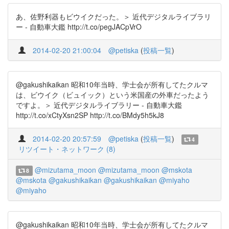
あ、佐野利器もビウイクだった。＞ 近代デジタルライブラリ
ー - 自動車大鑑 http://t.co/pegJACpVrO
2014-02-20 21:00:04
@petiska
(
投稿一覧
)
@gakushikaikan 昭和10年当時、学士会が所有してたクルマ
は、ビウイク（ビュイック）という米国産の外車だったよう
ですよ。＞ 近代デジタルライブラリー - 自動車大鑑
http://t.co/xCtyXsn2SP http://t.co/BMdy5h5kJ8
2014-02-20 20:57:59
@petiska
(
投稿一覧
)
4
リツイート・ネットワーク (8)
@mizutama_moon
@mizutama_moon
@mskota
8
@mskota
@gakushikaikan
@gakushikaikan
@miyaho
@miyaho
@gakushikaikan 昭和10年当時、学士会が所有してたクルマ