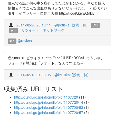
住んでる誰が何の車を所有してたとかも分かる。今だと個人
情報云々でこんな出版物ありえないだろーけど。 ＞ 近代デジ
タルライブラリー - 自動車大鑑 http://t.co/jQgywQdkiy
2014-02-20 20:10:41
@petiska
(
投稿一覧
)
2
リツイート・ネットワーク
1
@raykcp
1
@cjm0610 ビウイク！ http://t.co/UUSBnDSO9L そういや、
フォードも戦前は「フオード」なんですよね～
2014-02-16 01:36:05
@ke_ukai
(
投稿一覧
)
収集済み URL リスト
http://dl.ndl.go.jp/info:ndljp/pid/1107720
(11)
http://dl.ndl.go.jp/info:ndljp/pid/1107720/14
(1)
http://dl.ndl.go.jp/info:ndljp/pid/1107720/53
(1)
http://dl.ndl.go.jp/info:ndljp/pid/1107720/57
(5)