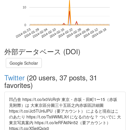
10
0
2014-03-12
2014-01-23
2014-02-10
2014-02-28
2014-03-18
2014-01-29
2014-02-16
2014-03-06
2014-02-04
2014-02-22
外部データベース (DOI)
Google Scholar
Twitter
(20 users, 37 posts, 31
favorites)
凹凸舍 https://t.co/lx0VcRrjfr 東京・赤坂・田町1ー15（赤坂
見附際）は 大東京區分圖三十五區之内赤坂區詳細圖
https://t.co/Jc5TUr6JPU（要アカウント） によると現在はこ
のあたり https://t.co/Ts9WiMLXrl になるのかな？ ついでに 大
東京写真案内 https://t.co/leRFA6Nn52（要アカウント）
https://t.co/XSejlQxjx0