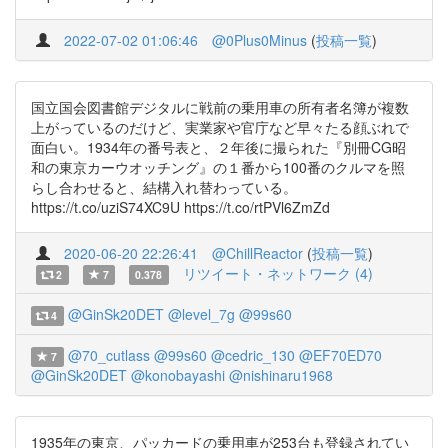
2022-07-02 01:06:46
@0Plus0Minus
(
投稿一覧
)
国立国会図書館デジタルに戦前の乗用車の所有者名簿が複数
上がっているのだけど、実業家や官庁など早々たる顔ぶれで
面白い。1934年の番号表と、２年後に撮られた『別冊CG昭
和の東京カーウオッチング』の１番から100番のクルマを照
らし合わせると、結構入れ替わっている。
https://t.co/uziS74XC9U https://t.co/rtPVl6ZmZd
2020-06-20 22:26:41
@ChillReactor
(
投稿一覧
)
リツイート・ネットワーク (4)
2
7
0.378
@GinSk20DET
@level_7g
@99s60
4
@70_cutlass
@99s60
@cedric_130
@EF70ED70
7
@GinSk20DET
@konobayashi
@nishinaru1968
1935年の東京、パッカードの乗用車が253台も登録されてい