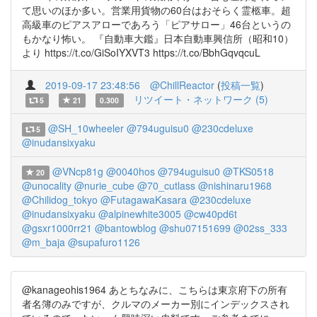
て思いのほか多い。営業用貨物の60台はおそらく霊柩車。超
高級車のピアスアローであろう「ピアサロー」46台というの
もかなり怖い。 『自動車大鑑』日本自動車興信所（昭和10）
より https://t.co/GiSoIYXVT3 https://t.co/BbhGqvqcuL
2019-09-17 23:48:56
@ChillReactor
(
投稿一覧
)
リツイート・ネットワーク (5)
5
21
0.300
@SH_10wheeler
@794uguisu0
@230cdeluxe
5
@inudansixyaku
@VNcp81g
@0040hos
@794uguisu0
@TKS0518
20
@unocality
@nurie_cube
@70_cutlass
@nishinaru1968
@Chilidog_tokyo
@FutagawaKasara
@230cdeluxe
@inudansixyaku
@alpinewhite3005
@cw40pd6t
@gsxr1000rr21
@bantowblog
@shu07151699
@02ss_333
@m_baja
@supafuro1126
@kanageohis1964 あとちなみに、こちらは東京府下の所有
者名簿のみですが、クルマのメーカー別にインデックスされ