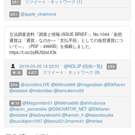
リツイート・ネットワーク (1)
1
@apple_cinamone
1
立法調査資料『調査と情報-ISSUE BRIEF-』No.1044「仮想
通貨は「通貨」なのか―「支払手段」としての仮想通貨につ
いて―」（PDF：496KB）を掲載しました。
https://t.co/2yBUS2sUOk
2019-03-05 13:33:01
@NDLJP
(
投稿一覧
)
9
リツイート・ネットワーク (9)
18
0.277
@JunctionLIVE
@666ros666
@inageojisan
@EikKaren
9
@estate4
@midoridisc
@kemukemu55
@Megumitan01
@666ros666
@ahirudonya
13
@baron_yamaneko
@DINOVATOR_NET
@EikKaren
@estate4
@isobeyakioishii
@kamoh_h
@kasootsuuka
@suzukipon1007
@tarou0212momo41
@trsrisei