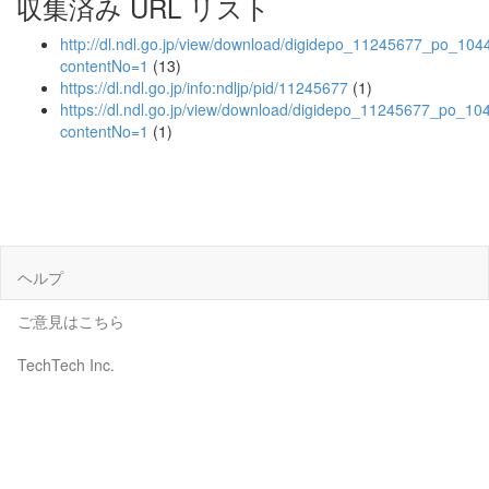
収集済み URL リスト
http://dl.ndl.go.jp/view/download/digidepo_11245677_po_104
contentNo=1
(13)
https://dl.ndl.go.jp/info:ndljp/pid/11245677
(1)
https://dl.ndl.go.jp/view/download/digidepo_11245677_po_10
contentNo=1
(1)
ヘルプ
ご意見はこちら
TechTech Inc.