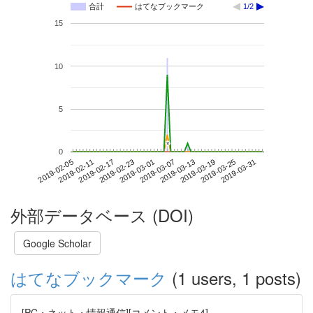
合計
はてなブックマーク
1/2
15
10
5
*
*
0
2019-03-25
2019-02-05
2019-02-23
2019-03-13
2019-03-31
2019-02-11
2019-03-01
2019-03-19
2019-02-17
2019-03-07
外部データベース (DOI)
Google Scholar
はてなブックマーク
(1 users, 1 posts)
[PC・ネット・情報通信][コメント・メモ4]