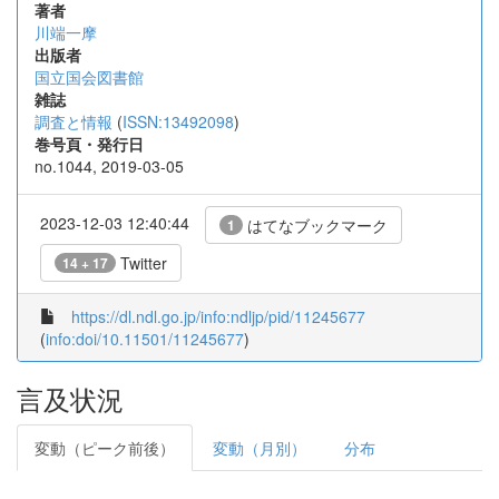
著者
川端一摩
出版者
国立国会図書館
雑誌
調査と情報
(
ISSN:13492098
)
巻号頁・発行日
no.1044, 2019-03-05
2023-12-03 12:40:44
はてなブックマーク
1
Twitter
14 + 17
https://dl.ndl.go.jp/info:ndljp/pid/11245677
(
info:doi/10.11501/11245677
)
言及状況
変動（ピーク前後）
変動（月別）
分布