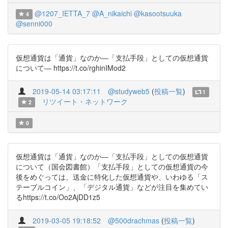
@1207_IETTA_7
@A_nikaichi
@kasootsuuka
4
@senni000
仮想通貨は「通貨」なのか―「支払手段」としての仮想通貨
について― https://t.co/rghinIMod2
2019-05-14 03:17:11
@studyweb5
(
投稿一覧
)
1
リツイート・ネットワーク
2
0
仮想通貨は「通貨」なのか―「⽀払⼿段」としての仮想通貨
について（国会図書館）「支払手段」としての仮想通貨の今
後をめぐっては、送金に特化した仮想通貨や、いわゆる「ス
テーブルコイン」、「デジタル通貨」などが注目を集めてい
るhttps://t.co/Oo2AjDD1z5
2019-03-05 19:18:52
@500drachmas
(
投稿一覧
)