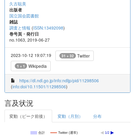
久古聡美
出版者
国立国会図書館
雑誌
調査と情報
(
ISSN:13492098
)
巻号頁・発行日
no.1063, 2019-06-27
2023-10-12 19:07:19
Twitter
31 + 32
Wikipedia
1 + 1
https://dl.ndl.go.jp/info:ndljp/pid/11298506
(
info:doi/10.11501/11298506
)
言及状況
変動（ピーク前後）
変動（月別）
分布
合計
Twitter (通常)
1/2