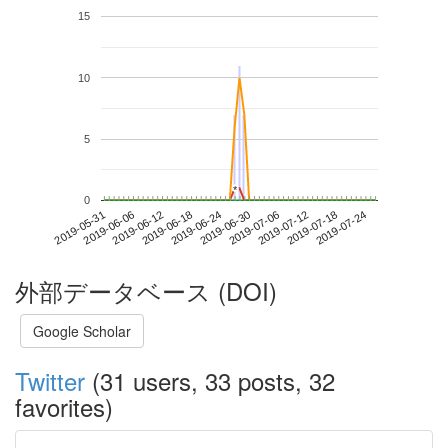
15
10
5
*
*
0
2019-07-18
2019-05-31
2019-06-18
2019-07-06
2019-07-24
2019-06-06
2019-06-24
2019-07-12
2019-06-12
2019-06-30
外部データベース (DOI)
Google Scholar
Twitter
(31 users, 33 posts, 32
favorites)