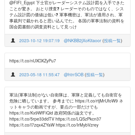
@FIFI_Egypt 下士官がレーダーシステム設計図を入手できた
ことが驚き。 おとり捜査❓ レーダーそのものではなく、シス
テム設計図の価値は低い❓ 軍事機密は、軍法が適用され、軍
事裁判で裁かれると思い込んでた。 各国の軍事法制の資料を
国会図書館の調査資料として見っけ
2023-10-12 19:07:19
@NKBB2jXoKitaoor
(
投稿一覧
)
https://t.co/nUXOXZyPu7
2023-05-18 11:55:47
@htrrSOB
(
投稿一覧
)
軍法(軍事法制)がない自衛隊は、軍隊と定義しても自衛官を
危険に晒しています。 参考までに https://t.co/rtjMrUfoW9 ネ
ットキャラの動画ですが、要点の一部だけでも
https://t.co/Kx9WfFiQid 政府関係の論文です。
https://t.co/5rpe33ddTV https://t.co/LQSzPkcn37
https://t.co/I7zqx4ZYaW https://t.co/IrMybVzrey