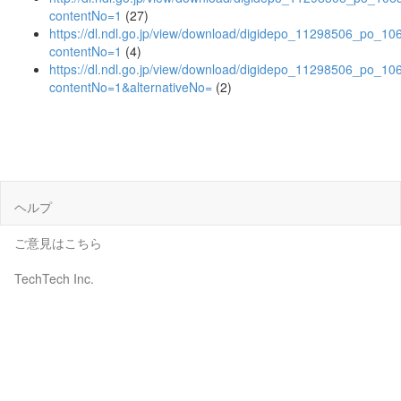
contentNo=1
(27)
https://dl.ndl.go.jp/view/download/digidepo_11298506_po_10
contentNo=1
(4)
https://dl.ndl.go.jp/view/download/digidepo_11298506_po_10
contentNo=1&alternativeNo=
(2)
ヘルプ
ご意見はこちら
TechTech Inc.