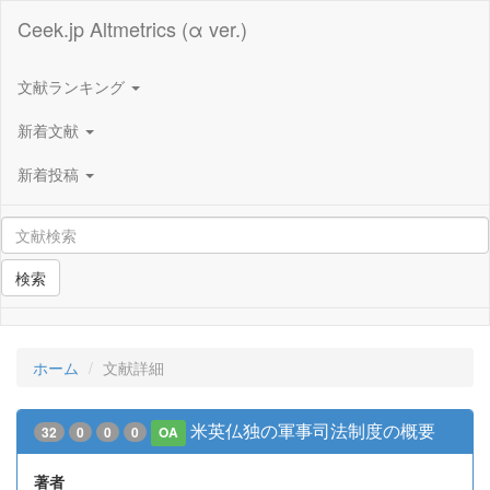
Ceek.jp Altmetrics (α ver.)
文献ランキング
新着文献
新着投稿
検索
ホーム
文献詳細
米英仏独の軍事司法制度の概要
32
0
0
0
OA
著者