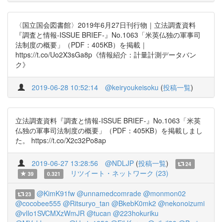
〈国立国会図書館〉2019年6月27日刊行物｜立法調査資料
『調査と情報-ISSUE BRIEF-』No.1063「米英仏独の軍事司
法制度の概要」（PDF：405KB）を掲載｜
https://t.co/Uo2X3sGa8p《情報紹介：計量計測データバン
ク》
2019-06-28 10:52:14
@keiryoukeisoku
(
投稿一覧
)
立法調査資料『調査と情報-ISSUE BRIEF-』No.1063「米英
仏独の軍事司法制度の概要」（PDF：405KB）を掲載しまし
た。 https://t.co/X2c32Po8ap
2019-06-27 13:28:56
@NDLJP
(
投稿一覧
)
24
リツイート・ネットワーク (23)
39
0.321
@KimK91fw
@unnamedcomrade
@monmon02
23
@cocobee555
@Ritsuryo_tan
@BkebK0mk2
@nekonoizumi
@vIlo1SVCMXzWmJR
@tucan
@223hokuriku