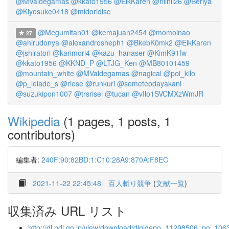
@MValdegamas
@kkato1956
@EikKaren
@nilnil26
@Beriya
@Kiyosuke0418
@midoridisc
@Megumitan01
@kemajuan2454
@momoinao
27
@ahirudonya
@alexandrosheph1
@BkebK0mk2
@EikKaren
@jshiratori
@karimori4
@kazu_hanaser
@KimK91fw
@kkato1956
@KKND_P
@LTJG_Ken
@MB80101459
@mountain_white
@MValdegamas
@nagical
@poi_kilo
@p_leiade_s
@riese
@runkuri
@semeteodayakani
@suzukipon1007
@trsrisei
@tucan
@vIlo1SVCMXzWmJR
Wikipedia
(1 pages, 1 posts, 1
contributors)
編集者:
240F:90:82BD:1:C10:28A9:870A:F8EC
2021-11-22 22:45:48
百人斬り競争
(
文献一覧
)
収集済み URL リスト
http://dl.ndl.go.jp/view/download/digidepo_11298506_po_106