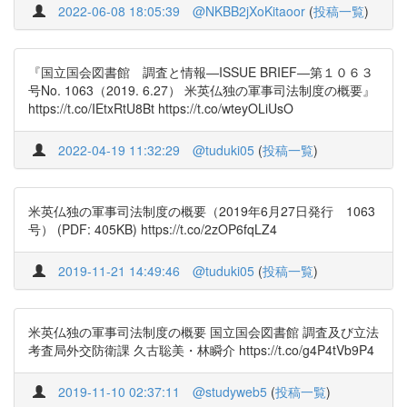
2022-06-08 18:05:39
@NKBB2jXoKitaoor
(
投稿一覧
)
『国立国会図書館 調査と情報―ISSUE BRIEF―第１０６３
号No. 1063（2019. 6.27） 米英仏独の軍事司法制度の概要』
https://t.co/IEtxRtU8Bt https://t.co/wteyOLiUsO
2022-04-19 11:32:29
@tuduki05
(
投稿一覧
)
米英仏独の軍事司法制度の概要（2019年6月27日発行 1063
号） (PDF: 405KB) https://t.co/2zOP6fqLZ4
2019-11-21 14:49:46
@tuduki05
(
投稿一覧
)
米英仏独の軍事司法制度の概要 国立国会図書館 調査及び立法
考査局外交防衛課 久古聡美・林瞬介 https://t.co/g4P4tVb9P4
2019-11-10 02:37:11
@studyweb5
(
投稿一覧
)